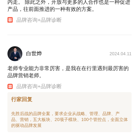
内走。 除此之外，开放与更多的人合作也是一种促进
10、文化彩妆品牌—時玖脂全案策划：品牌取名，文
产品，往前面推进的一种有效的方案。
化定位，品牌 MI/VI 系统，产品理念策划。
品牌咨询+品牌诊断
品牌主题创意：
1、爱驰国际家居品牌升级：10000平米欧式家居艺术
大师。
2、洪七公串串品牌定位：中国首家武侠文化串串IP定
白世烨
2024.04.11
位。
3、广州九区科技共享按摩椅：首家茶楼共享按摩椅，
老师专业能力非常厉害，是我在在行里遇到最厉害的
腰酸背痛用九区。
品牌营销老师。
4、吉象地板：轻运动潮牌地板。
品牌咨询+品牌诊断
5、厨房高手火锅底料：用厨房高手底料，每周吃一次
火锅。
行家回复
6、互联网社交，聊会儿：10秒下单，立刻见面。
7、成都签和串串：签和串串和而不同。
先胜后战的品牌全案，要求企业从战略、管理、品牌、产
品、营销，五大板块、20项子模块、100个管控点，全面立体
营销创意
1、新品推广类
双光LED灯，使用50年