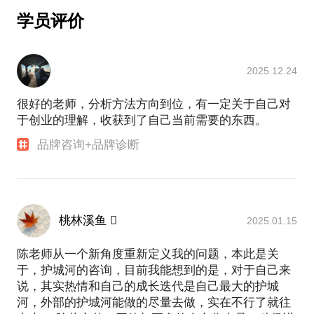
1、战蚝·厨献江湖品牌升级与招商，已布局川渝10余
学员评价
家店，每店年营收破1000万。
2、洪七公吃串串品牌全案策划：打造射雕武侠文化
IP 。塑造洪七公吃货美食家 IP 形象，已成为成都串
2025.12.24
串界的网红品牌。洪七公全球门店超过500家。
3、为中资国本甘洛县40万头生猪养殖项目策划“中国
很好的老师，分析方法方向到位，有一定关于自己对
最美猪场”品牌定位，成为省领导2021视察项目。
于创业的理解，收获到了自己当前需要的东西。
4、为中资国本做彭州1300亩农旅田园综合体项目规
划，已获得彭州市政府申报通过。
品牌咨询+品牌诊断
5、为汉源县策划第五届国际贡椒采摘节，获得全县上
下一致好评。
6、为双流九江镇提炼城市品牌定位：宜居宜商大美九
江，成都西大门，文创集聚地。
桃林溪鱼 
2025.01.15
7、为美辰集团旗下轻医美品牌策划CIS文化系统、品
项系统整体规划……
陈老师从一个新角度重新定义我的问题，本此是关
8、攀枝花第36中小学校园文化策划：文化理念、教
于，护城河的咨询，目前我能想到的是，对于自己来
学楼文化墙、校园景观规划。
说，其实热情和自己的成长迭代是自己最大的护城
9、作为四川省双创大讲堂创业导师，为全省创业者
河，外部的护城河能做的尽量去做，实在不行了就往
做“品牌大厦”讲座。