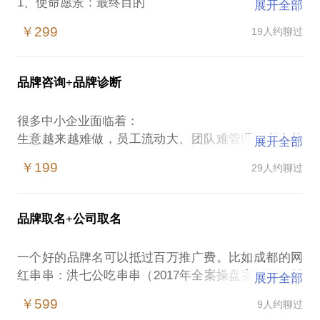
1、使命愿景：最终目的
展开全部
2、目标制定：路径规划
￥299
19人约聊过
3、资源保障：支撑配称
4、组织架构：执行推进
5、客户定位：为谁服务
品牌咨询+品牌诊断
6、产品定位：如何服务
7、市场定位：解决竞争
很多中小企业面临着：
8、品牌定位：解决认知
生意越来越难做，员工流动大、团队难管理，利润越
展开全部
9、传播定位：解决感知
来越少等经营问题。
10、营销定位：实现结果
￥199
29人约聊过
是什么原因导致的呢？市场变化快，竞争大，员工不
先有品牌诊断，后有营销规划。
给力，客户资源少……？
品牌取名+公司取名
这些只是表象……找不到关键因素，找不到发力原
二、营销规划
点，犹如盲人摸象，无法终结竞争。
一个好的品牌名可以抵过百万推广费。比如成都的网
1、流量池-接触点-爆品-培育-信任-成交-裂变，营销
红串串：洪七公吃串串（2017年全案操盘案例，目前
展开全部
通路分析。
全国300家门店，年营收过亿元）
帮你找到制约品牌提升的关键性要素，突破企业发展
￥599
9人约聊过
2、现阶段营销的方法、效果评估。
的瓶颈。