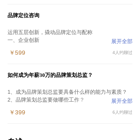
3、洞察现阶段营销存在的问题。
在过去十年的营销策划中，我取过的品牌名字：洪七
确定品牌定位、商业模式、产品结构、组织架构、营
4、营销关键点、利润点、创新点的诊断与规划。
公串串，签和串串，自燃界轰趴，达卡轰趴，豹牌美
品牌定位咨询
甲，小小超人（运动馆），明月心（护肤品），真美
牙科，三山论道（茶品牌），龙门青（茶叶），战蚝·
运用五层创新，撬动品牌定位与配称
厨献江湖，……已获得公司与注册商标。
一、企业创新
展开全部
1、定命，2、赛道，3、目标，4、路径
￥599
4人约聊过
二、品牌创新
1、文化创，2、品类，3、特性
三、产品创新
如何成为年薪30万的品牌策划总监？
1、理念，2、造型创，3、功能
四、营销创新
1、成为品牌策划总监要具备什么样的能力与素质？
1、文案，2、视觉，3、体验，4、活动
2、品牌策划总监要做哪些工作？
展开全部
五、运营创新
3、如何判定自己现在或未来一两年能够胜任这个岗
1、成本，2、渠道，3、裂变，4、会员
￥399
6人约聊过
位？
4、如何建立高效的快速训练通道，争取一两年完全胜
分解企业、品牌、产品、营销、运营创新的方法与路
任这个职位？
径，探求品牌的独特竞争优势，通过我操作五层定位
5、现阶段该选择什么样的行业、企业、产品，去做品