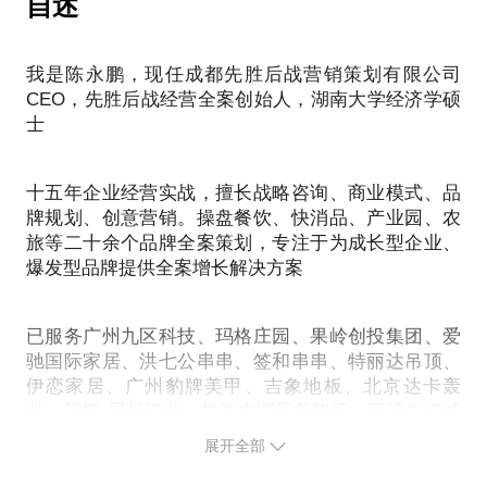
自述
牌营销策划？
我是陈永鹏，现任成都先胜后战营销策划有限公司
诸葛亮的隆中对价值连城，刘备据此拜诸葛亮为丞
CEO，先胜后战经营全案创始人，湖南大学经济学硕
相。但是如果诸葛亮把隆中对卖给刘表或者吕布呢？
士
可能分文不值。
成为年薪30万的品牌策划总监，最关键的步骤是，
1、准确评估自己优势、能力、兴趣、目标。
十五年企业经营实战，擅长战略咨询、商业模式、品
2、找准外部的一个平台、行业、品牌，就像诸葛亮只
牌规划、创意营销。操盘餐饮、快消品、产业园、农
找刘备策划一样。
旅等二十余个品牌全案策划，专注于为成长型企业、
3、在这个平台上掀起一股风浪，取得突破性亮点。
爆发型品牌提供全案增长解决方案
4、使得自己在这个领域成为小专家、小行家。
已服务广州九区科技、玛格庄园、果岭创投集团、爱
驰国际家居、洪七公串串、签和串串、特丽达吊顶、
伊恋家居、广州豹牌美甲、吉象地板、北京达卡轰
趴、战蚝·厨献江湖、甘洛中国最美猪场、双流九江城
市品牌定位、中资国本集团……
展开全部
主要成果：