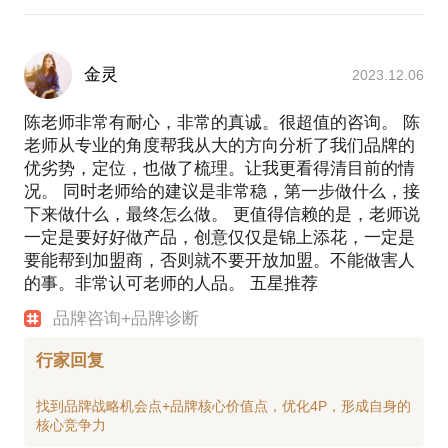
浴室风暖，从头到脚1秒速热
护眼浴霸，婴儿般的呵护
金灵
2023.12.06
2、活动促销类
十年疯一回，人人有红包
陈老师非常有耐心，非常的真诚。很超值的咨询。 陈
6周年大促风暴，狂降红包雨
老师从专业的角度帮我从大的方向分析了我们品牌的
1元/片，全城限量500户
优劣势，定位，也做了梳理。让我更看得清目前的情
3、品牌定位类
况。 同时老师给的建议是非常稳，第一步做什么，接
全屋整装用百年（百年印象全屋定制家居）
下来做什么，最终怎么做。 更值得信赖的是，老师说
给平民一个贵族的家
一定是要好好做产品，创意仅仅是锦上添花，一定是
用厨房高手底料，每周吃一次火锅
要能帮到加盟商，否则就不要开放加盟。不能做害人
的事。非常认可老师的人品。 五星推荐
4、营销成果
品牌咨询+品牌诊断
爱驰国际家居“夜总惠，一晚十万”，2018年7月28日收
获300万销售业绩。
行家回复
特丽达双光LED灯，可用50年。新品概念创意自2013
以来，保持单品每年800万营销业绩。
找到品牌战略机会点+品牌核心价值点，优化4P，形成自身的
洪七公串串品牌定位，网络招商，品牌年度业绩从
2017年的3000万增至2020年的3亿。