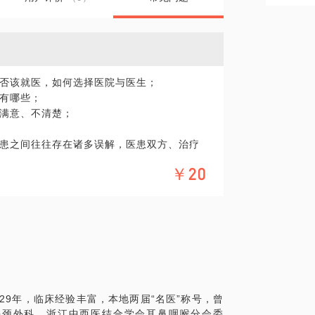
否该就医，如何选择医院与医生；
有哪些；
满意、不清楚；
患之间往往存在诸多误解，医患双方、治疗
些误解得到解决，在时间有限的挂号就诊
￥20
，复杂，却有必要说得更细致和清楚。
析耳鼻咽喉相关疾病与医疗过程中那些不得不
在医疗健康领域的的个人经验、意见或观
诊疗需求，在行请您前往正规医院进行就
，平台对话题内容不予担保，烦请知悉。
29年，临床经验丰富，本地两届“名医”称号，曾
咽喉-头颈外科。浙江中西医结合学会耳鼻咽喉分会委