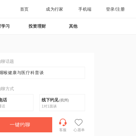
首页
成为行家
手机端
登录/注册
育学习
投资理财
其他
约聊话题
咽喉健康与医疗科普谈
约聊方式
电话
线下约见
(
杭州
)
通话
1对1面谈
一键约聊
客服
心愿单