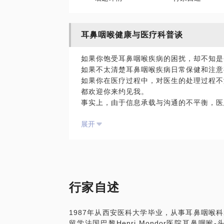
耳鼻咽喉健康与医疗科普谈
如果你饱受耳鼻咽喉疾病的困扰，却不知是
如果不太清楚耳鼻咽喉疾病日常保健和注意
如果你在医疗过程中，对医生的处理过程不
都欢迎你来约见我。
事实上，由于信息承载与沟通的不平衡，医
手段都可能引发不好的就医体验；而即使这
展开
中，不会有医生把所有事都说清楚。
耳鼻咽喉科的各类疾病，医疗上的相关事宜
我拥有29年的从医经历，愿意与你详细分
说的细节。
【在行郑重提示】：此话题内容仅为该行家
行家自述
点，仅供学员参考所用。如您或您的家人有
诊。本话题内容及行家观点不代表平台观点
1987年从西安医科大学毕业，从事耳鼻咽喉科
留学法国巴黎Henri Mondor医院耳鼻