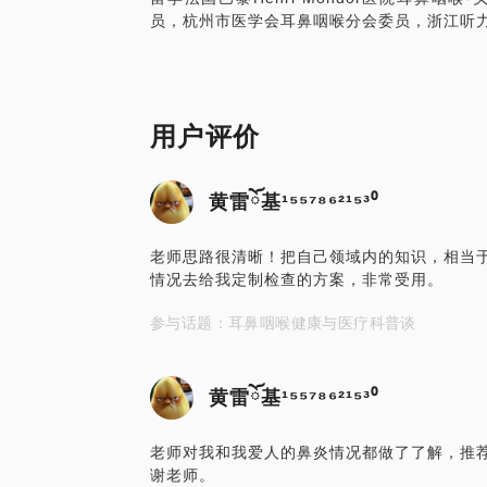
员，杭州市医学会耳鼻咽喉分会委员，浙江听
用户评价
黄雷ོ基¹⁵⁵⁷⁸⁶²¹⁵³⁰
老师思路很清晰！把自己领域内的知识，相当
情况去给我定制检查的方案，非常受用。
参与话题：耳鼻咽喉健康与医疗科普谈
黄雷ོ基¹⁵⁵⁷⁸⁶²¹⁵³⁰
老师对我和我爱人的鼻炎情况都做了了解，推
谢老师。