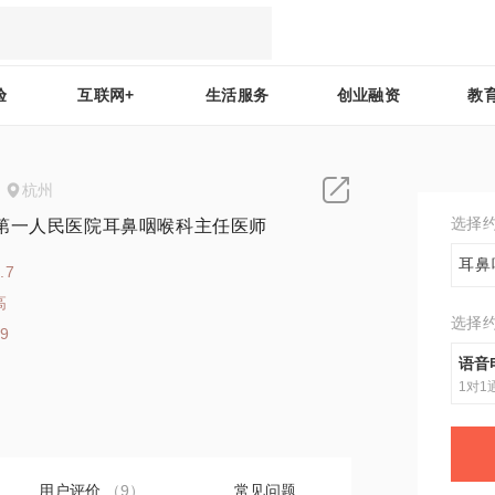
验
互联网+
生活服务
创业融资
教
杭州
选择
第一人民医院耳鼻咽喉科主任医师
耳鼻
.7
高
选择
19
语音
1对1
用户评价
（9）
常见问题