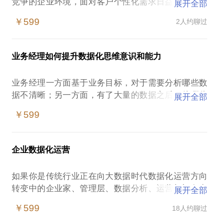
竞争的企业环境，面对客户个性化需求日益凸显的市
展开全部
场，我们小企业如何扬长避短，如何因地制宜，如何
￥599
2人约聊过
有效推动新思维新技术的落地？如果你有这方面的困
惑和兴趣，请与我沟通，从思路框架到实战案例到落
业务经理如何提升数据化思维意识和能力
业务经理一方面基于业务目标，对于需要分析哪些数
据不清晰；另一方面，有了大量的数据之后，从哪些
展开全部
数据入手，如何挖掘数据背后的原因是什么，如何制
￥599
定相应的决策等等，思路不清楚。
本课题来自行家多年对各行业业务经理有关数据化意
识能力的专题培训内容总结提炼，有效提升业务经理
企业数据化运营
如果你是传统行业正在向大数据时代数据化运营方向
转变中的企业家、管理层、数据分析、运营部门负责
展开全部
人，或许会为这些问题感到困扰：传统企业如何拥抱
￥599
18人约聊过
大数据，如何有效进行数据化运营，如何从数据中挖