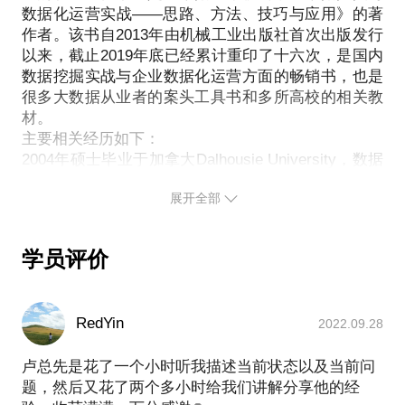
我的相关经历包括：
数据化运营实战——思路、方法、技巧与应用》的著
15年的数据分析师、数据分析专家的从业经验；
作者。该书自2013年由机械工业出版社首次出版发行
6年的阿里巴巴数据分析、数据挖掘、数据化运营经
以来，截止2019年底已经累计重印了十六次，是国内
历，其中有4年还担任阿里巴巴校招的数据分析岗位的
数据挖掘实战与企业数据化运营方面的畅销书，也是
面试官（包括BI团队的校招的面试官，数据科学团队
很多大数据从业者的案头工具书和多所高校的相关教
的校招的面试官）；
材。
主要相关经历如下：
我的个人专著《数据挖掘与数据化运营实战-思路、方
2004年硕士毕业于加拿大Dalhousie University，数据
法、技巧与应用》自2013年6月出版以来，截至2016
化运营专业，之后一直从事数据挖掘与企业实战应
年6月已经由机械工业出版社重印了9次，被诸多高校
展开全部
用。
作为数据分析相关专业的推荐教材、推荐辅导书，深
2009-2015，在阿里巴巴集团数据科学家团队任职数
受广大师生的欢迎。
据分析挖掘专家，参与了阿里B2B和淘宝的大量数据
我愿意与你分享的内容包括：
学员评价
挖掘和数据化运营项目，包括诚信通青春宝项目，淘
帮助学员准确、清晰制定成为数据分析师的必备技
宝各类目数据化运营，数据产品研发，等。
能、素质发展路径；
2017-2019，从零开始，亲手组建、培养了一支全技
结合自己在阿里巴巴多年来校招面试官的经验，告诉
RedYin
2022.09.28
能的大数据专业技术团队，有效支持响应了某汽车集
学员如何应聘数据分析师相关岗位；
团的大数据落地应用与数据化转型。
卢总先是花了一个小时听我描述当前状态以及当前问
评估学员是否合适数据相关岗位，如何扬长避短，实
近五年来，为近百家大中型企业（集团）提供数据分
题，然后又花了两个多小时给我们讲解分享他的经
析、数据化运营、数据化转型的辅导与专题讲座（包
现个人价值优化。