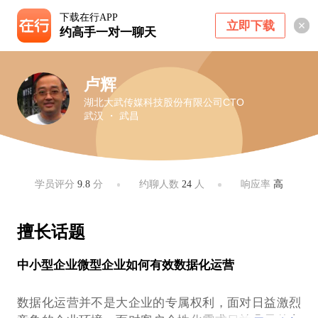
下载在行APP
立即下载
约高手一对一聊天
卢辉
湖北大武传媒科技股份有限公司CTO
武汉 ・ 武昌
学员评分
9.8
分
约聊人数
24
人
响应率
高
擅长话题
中小型企业微型企业如何有效数据化运营
数据化运营并不是大企业的专属权利，面对日益激烈