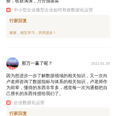
验，收获满满，万分感谢🙏
括中国移动、中国电信、工商银行、建设银行、华
PS.在选择与我见面前，请把你的问题更具体化。毕
为、中国冶金集团、美团、中国联通，东风汽车集
竟一小时的谈话只能解决一个小问题。请把你的问题
中小型企业微型企业如何有效数据化运营
团，等）。
提前发给我，方便我做更精确的准备，提升见面效
从一个机械专业本科生，一个机械工程师，一路坎坷
行家回复
艰辛奋斗，参与了阿里巴巴的数据化腾飞，见证了大
型央企的数据化转型，更是辅导了众多的中小企业的
数据分析应用与企业数据化转型。我对大数据时代的
数据分析挖掘技术应用、企业数据化转型、中小企业
的数据化运营实战有丰富的经验与感悟。
如果你也对这些话题感兴趣，欢迎与我交流，希望我
那万一赢了呢？
2021.01.29
因为想进步一步了解数据领域的相关知识，又一次向
卢老师咨询了数据指标与体系的相关知识，卢老师作
为前辈，懂得的东西非常多，感觉每一次沟通都把自
己擅长的东西传授给我们了。
企业数据化运营
行家回复