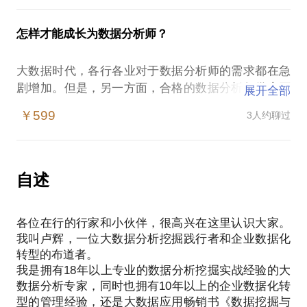
出真金白银我在畅销书《数据挖掘与数据化运营实
战》作者，十五年企业数据挖掘实战经验，阿里巴巴
怎样才能成长为数据分析师？
大数据专家。相信在这些方面，能为你提供帮助。
愿意与你交流的内容包括：
大数据时代，各行各业对于数据分析师的需求都在急
怎样布局数据化运营的架构？
剧增加。但是，另一方面，合格的数据分析师供应严
展开全部
怎样有效快捷从数据中提出效益？
重不足，同时高校学生也不清楚自己如何能有目的有
如何从零开始拥抱大数据？
￥599
3人约聊过
节奏地向数据分析师的技能和素质方向发展。高校学
PS.在选择与我见面前，请把你的问题更具体化。毕
生非常需要有经验丰富的数据分析师能指导他们如何
竟，一小时的谈话只能解决一个小问题。请把你的问
高效地把自己提升成为合格的准数据分析师，迎接就
题提前发给我，方便我做更精细的准备，提升见面效
业的挑战，顺利走好成为数据分析师的人生职业第一
自述
步。
在这样的情况下，高校学生容易遭遇：
各位在行的行家和小伙伴，很高兴在这里认识大家。
学生不知道自己应该具备哪些必备的数据技能和分析
我叫卢辉，一位大数据分析挖掘践行者和企业数据化
师素质；
转型的布道者。
很多人不知道如何准备有关数据分析师的面试；
我是拥有18年以上专业的数据分析挖掘实战经验的大
很多人认为只要统计知识扎实，就可以做好数据分析
数据分析专家，同时也拥有10年以上的企业数据化转
师的工作，这是个很普遍的误区。
型的管理经验，还是大数据应用畅销书《数据挖掘与