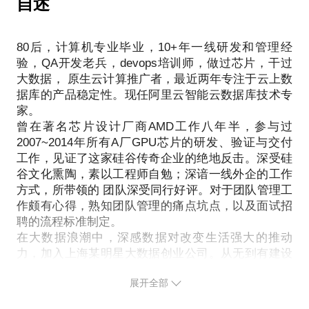
自述
结合客户公司的实际情况来量身定做适合企业实际情
况的中台策略。
80后，计算机专业毕业，10+年一线研发和管理经
相信阿里巴巴大中台战略的成功经验，对处于具备一
验，QA开发老兵，devops培训师，做过芯片，干过
定规模，亟需业务优化的互联网创业企业来说，会很
大数据， 原生云计算推广者，最近两年专注于云上数
据库的产品稳定性。现任阿里云智能云数据库技术专
家。 ​
曾在著名芯片设计厂商AMD工作八年半，参与过
2007~2014年所有A厂GPU芯片的研发、验证与交付
工作，见证了这家硅谷传奇企业的绝地反击。深受硅
谷文化熏陶，素以工程师自勉；深谙一线外企的工作
方式，所带领的 团队深受同行好评。对于团队管理工
作颇有心得，熟知团队管理的痛点坑点，以及面试招
聘的流程标准制定。
在大数据浪潮中，深感数据对改变生活强大的推动
力，加入上海某明星大数据创业公司。从无到有建设
了一支质量 保障团队，从零开始快速设计、构建了一
展开全部
整套工程效率流程，完美支持公司从研发、测试、发
布到交付的全工作流程。 在容器化改造、服务治理、