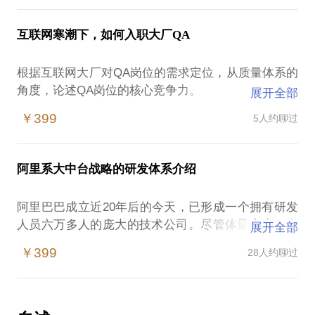
识地选取阿里云下各类资源来让你的系统和应用上
软件开发使用到的技术栈
技术在未来如何与具体的产业如何对接与你做一探
云。
测试手段介绍
互联网寒潮下，如何入职大厂QA
软件交付标准
目标听众：
根据互联网大厂对QA岗位的需求定位，从质量体系的
- 需要上云的企业CTO，技术骨干
角度，论述QA岗位的核心竞争力。
- 云计算领域的投资机构、行业研究员
展开全部
结合学员的自身能力和特点，一对一定制应聘大厂QA
资历／成就：
￥399
5人约聊过
从零开始完整设计开发工程效率系统，支撑创业公司
的软件开发流程，提高交付效率。
阿里系大中台战略的研发体系介绍
阿里巴巴成立近20年后的今天，已形成一个拥有研发
人员六万多人的庞大的技术公司。尽管体量庞大，在
展开全部
技术发展上依然保持着一个高效敏捷的研发节奏，这
￥399
28人约聊过
样的研发活力在大公司中都是不多见的。
大中台建设的研发体系是让阿里巴巴的技术线保持活
力的秘笈，我们可以在一小时的交流中来分享阿里巴
巴大中台建设的背景、缘起、发展以及最佳实践。并