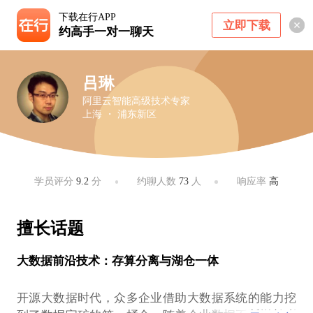
下载在行APP
立即下载
约高手一对一聊天
吕琳
阿里云智能高级技术专家
上海 ・ 浦东新区
学员评分
9.2
分
约聊人数
73
人
响应率
高
擅长话题
大数据前沿技术：存算分离与湖仓一体
开源大数据时代，众多企业借助大数据系统的能力挖