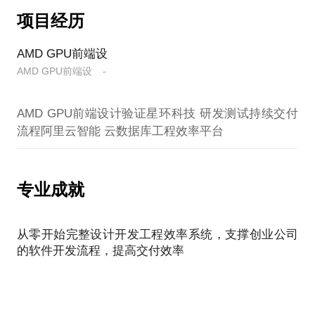
持续交付方面有大量一手工程管理经验。
项目经历
对互联网产品设计有深入的思考，基于大数据产品的
架构经验，设计并支持过多个大数据系统的商用项
AMD GPU前端设
目。
AMD GPU前端设 -
随着云计算市场高速扩张，原生云计算社区也日渐繁
荣，看到云计算充满无限可能的未来，2017年加入阿
里云智能，专注 云数据库管控系统的稳定性保障，为
AMD GPU前端设计验证星环科技 研发测试持续交付
研发和交付团队设计可量化的软件质量体系，并负责
机器智能和容器化编排系统 在产品研发阶段的应用落
地。
项目经历：
专业成就
AMD GPU前端设计验证
星环科技 研发测试持续交付流程
阿里云智能 云数据库工程效率平台
从零开始完整设计开发工程效率系统，支撑创业公司
的软件开发流程，提高交付效率