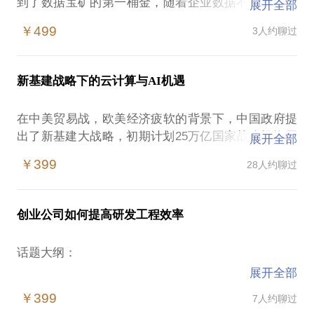
到了数据宝矿的第一桶金，随着企业数据不断增长膨
展开全部
胀，数据孤岛丛生，系统维护困难，弹性扩缩容噩
￥499
3人约聊过
梦，开发优化技术门槛陡增等问题比比皆是。
如今云原生大数据时代来临，针对企业企业自建计算
新基建战略下的云计算与AI机遇
平台所面临的诸多难题对症下药。通过实现存储计算
分离，可大大提升资源利用率；数据湖、数据仓库逐
在中美贸易战，欧美经济疲软的背景下，中国政府提
步融合，湖仓一体的新一代计算架构可支持面向异构
出了新基建大战略，初期计划25万亿国家战略投资用
展开全部
数据的科学探查与价值挖掘，
于5G、云计算、AI、IOT等数字时代的基础设施建
保持对各类计算引擎的开放性，并加以优化，以便适
￥399
28人约聊过
设。
配不同的数据场景。
作为普通劳动者、创业公司、IT转型企业，及投资人
本话题将以阿里云云原生湖仓一体架构为蓝本，讲解
创业公司如何提高研发工程效率
们，如何正确理解新基建战略方向，深刻解读新基建
如何有效利用阿里云MaxCompute湖仓一体解决方案
背后的政策与产业逻辑，对把握时代机遇，洞察未来
构建您的企业级大数据计算平台，实现业务上云，快
话题大纲：
的技术、商业趋势，是至关重要的。
速达成价值变现。
展开全部
软件项目的产品形态
本人有幸投身于国内顶级云计算供应商的核心产品线
￥399
7人约聊过
如果你是非云用户，可以根据应用场景的特征，有意
软件项目的开发流程
之一，可以在技术、产品和应用方面，对云计算，AI