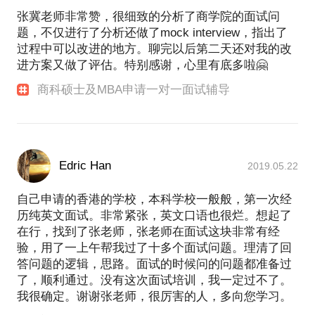
以根据每个同学自身的特点和偏好制定出个性化的选
张冀老师非常赞，很细致的分析了商学院的面试问
校方案和申请策略。从2014年开始，在负责同学的申
题，不仅进行了分析还做了mock interview，指出了
请咨询工作的同时，还与众多名校招生官建立良好的
过程中可以改进的地方。聊完以后第二天还对我的改
合作关系，经常负责列如哈佛大学、耶鲁大学、伦敦
进方案又做了评估。特别感谢，心里有底多啦🤗
商学院、马里兰大学等名校招生官在国内的活动组织
商科硕士及MBA申请一对一面试辅导
工作，曾陪同哈佛大学招生官前往国家行政学院与其
院长进行合作洽谈，也数次邀请耶鲁大学招生官前往
北大、清华、人大、复旦、浙大等国内名校与申请者
进行近距离面谈。通过长期与招生官的沟通交流，对
名校招生官的偏好和录取标准形成了一套自己的理
Edric Han
2019.05.22
论，可以有效帮助同学找出亮点，避免同质化竞争的
冲突，实现自己的名校梦。 在负责现有客户的申请咨
自己申请的香港的学校，本科学校一般般，第一次经
询工作的同时，也受到复旦大学、南京大学、浙江大
历纯英文面试。非常紧张，英文口语也很烂。想起了
学、上外贸和上财等国家重点高校精英学生社团的邀
在行，找到了张老师，张老师在面试这块非常有经
请，为学生提供面试、简历、海外实习等方面的培
验，用了一上午帮我过了十多个面试问题。理清了回
训。凭借自己在金融、会计和市场等行业领域的专业
答问题的逻辑，思路。面试的时候问的问题都准备过
知识、敏锐的才思和丰富的经验，受到了学生与校方
了，顺利通过。没有这次面试培训，我一定过不了。
的一致好评与认可。
我很确定。谢谢张老师，很厉害的人，多向您学习。