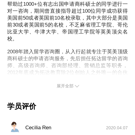
制定出一份适合自己的考试、实习、海外经历的时间
帮助过1000+位有志出国申请商科硕士的同学进行一
you improve it?
规划表；
对一咨询，期间曾直接指导超过100位同学成功获得
What contributions will you make to the program?
找到自己不能提高的症结所在并学会分析解决问题的
美国前50或者英国前10名校录取，其中大部分是美国
What will be the most challenging thing for you in
方法
前30或者英国前5的名校，不乏麻省理工学院、哥伦
your overseas studies? or What's your most
比亚大学、牛津大学、帝国理工学院等英美顶尖名
PS.在选择与我见面前，请把你的问题更具体化，并
challenging experience in the past, and how do you
校。
且可以给我提交你的中英文简历。毕竟一小时的谈话
deal with it?
很短，请把你的问题提前发给我，方便我做更精确的
2008年踏入留学咨询圈，从入行起就专注于英美顶级
Discuss an example of your leadership.
准备，提升见面效率，同时我还会指导你如何修改自
商科硕士的申请咨询服务，先后担任拓达留学的咨询
Is there anything you would add to your resume or
己的简历并且把文字变成更加生动的面试中的语言。
师、高级咨询师、咨询部经理、营销总监等职务，
application that you didn't include?
2012年底成为拓达教育除2位创始人之外唯一的合伙
人，2014年结束北京、上海、杭州、南京几地之间飞
来飞去的工作生活，定居上海并成立拓达教育上海分
展开全部
公司并担任拓达教育首席咨询师以及华东地区负责
人。2017年成立自己的教育咨询品牌“思渡教育”，开
学员评价
启了职场上的新篇章。
2009年任咨询师的第一年就获得了客户满意度调查全
公司的最高分，被客户和家长誉为商科留学界的“百科
Cecilia Ren
2020.04.07
全书”，对英美名校商科项目的情况有很深的见解，可