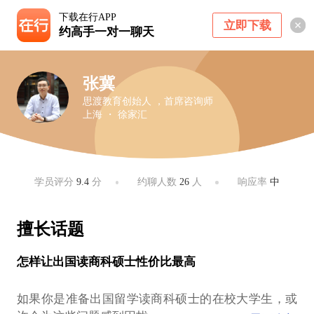
下载在行APP
立即下载
约高手一对一聊天
张冀
思渡教育创始人 ，首席咨询师
上海 ・ 徐家汇
学员评分
9.4
分
约聊人数
26
人
响应率
中
擅长话题
怎样让出国读商科硕士性价比最高
如果你是准备出国留学读商科硕士的在校大学生，或