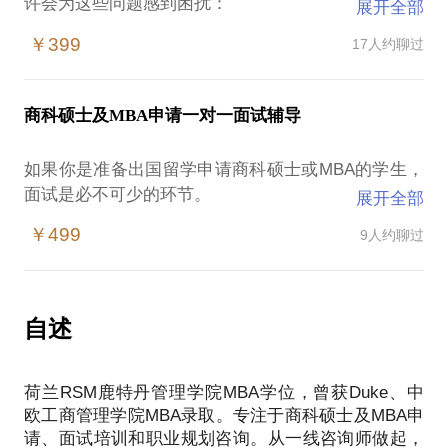
许会为这些问题感到困扰：
展开全部
对未来的职业目标选择无从下手；
￥399
17人约聊过
不了解国外不同项目的学校开设情况；
实习该去大公司还是小公司，怎么才能找到对自己有
帮助的实习；
商科硕士及MBA申请一对一面试辅导
海外经历到底有没有用，交换交流几万块钱要不要
花；
如果你是准备出国留学申请商科硕士或MBA的学生，
除了把GPA、TOEFL/IELTS和GMAT/GRE刷高我还能
面试是必不可少的环节。
展开全部
做些什么；
在一个半小时的1对1面试辅导中，我利用十年来的申
排名和地理位置到底哪个更重要；
￥499
9人约聊过
请经验与你头脑风暴如何将自己的背景充分发挥来回
名校的水项目值不值得去读；
答以下常见的Behavior Interview Question，也就是俗
我是应该毕业后就出国还是工作1、2年再去读个MBA
称的行为面问题。
招生官到底是怎么选人的
Self introduction?
自述
我愿意与你分享的内容包括：
What are your career goals?
找到适合自己的专业方向；
Why do you need a graduate degree now?
明确自己的职业发展目标；
荷兰RSM鹿特丹管理学院MBA学位，曾获Duke、中
Why do you want to attend our program?
写出一份不会被HR直接扔进垃圾桶的实习简历；
欧工商管理学院MBA录取。专注于商科硕士及MBA申
What are your best 3 strengths?
面试当中从自我介绍开始就能吸引对方的注意力；
请、面试培训和职业规划咨询。从一线咨询师做起，
What is your most important weakness? And how will