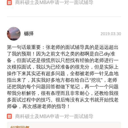
虽然工作内容主要是留学咨询，但多年与在校大学生
商科硕士及MBA申请一对一面试辅导
的沟通让我找到了自己的成就感和满足感的来源，那
就是能够帮助还在校园内迷茫的同学找到自己未来职
业的方向，学会如何去做选择，这才应该是大学带给
大家最有价值的东西。但遗憾的是国内的大学在职业
樾择
2019.03.30
规划上还有很多路可以走，希望能够尽我自己所能影
响到最多的人走出自己对未来的迷茫。
第一句话最重要：张老师的面试辅导真的是远远超出
留学不是目的，而是实现未来职业目标的一种途径，
了我的预期！因为之前文书之类的都啊是自己diy准
如果你也对自己未来留学与职业发展方面的选择有很
备，但面试还是很慌所以只想找有经验的老师进行一
大的迷茫，可以与我直接对话交流，让我帮你找到继
次模拟面试，我以为已经准备的很充分，但是实际上
续前进的方向！My slogan is 'Study for Career, Learn
操作下来其实还有超多问题，全都被老师一针见血地
指出来了，其实我好多地方都在给自己“挖坑”，老师
还把我的每个问题回答都做下笔记，再一个一个问题
帮我分析解答，很有条理而且非常耐心，还教给我很
多面试过程中的技巧。很后悔没有从文书就开始找老
师😂，再次感谢老师的指导！
商科硕士及MBA申请一对一面试辅导