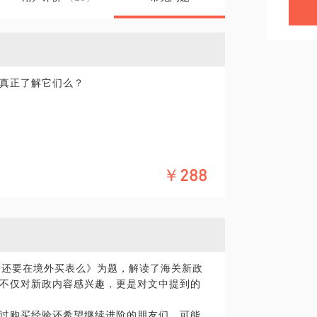
真正了解它们么？
￥288
，带你去看全世界的表展，无论古董还是新
表世界，分享交流其中的乐趣。
实物与大量书籍可供参考。
《还要在境外买表么》为题，解读了海关新政
不仅对新政内容感兴趣，更是对文中提到的
的兴趣。茫茫人海，你我相识，这份缘值得
过购买经验还希望继续进阶的朋友们，可能