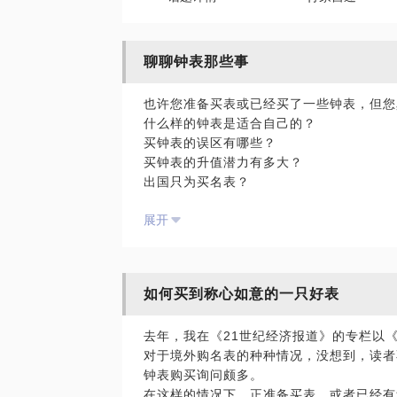
聊聊钟表那些事
也许您准备买表或已经买了一些钟表，但您
什么样的钟表是适合自己的？
买钟表的误区有哪些？
买钟表的升值潜力有多大？
出国只为买名表？
假表、改装表、拼装表傻傻分不清？
展开
这些问题，我来帮你解决，一起聊聊钟表经
表，都可以领略其中的魅力。
请选择适合自己的问题，让我们一起进入钟
PS.约见时：
如何买到称心如意的一只好表
将送上一本由我编写的《名表名鉴》。
有兴趣的朋友，可以约在我的书斋，有钟表
去年，我在《21世纪经济报道》的专栏以
我们可以品茗、谈表、闻书香。
对于境外购名表的种种情况，没想到，读者
一是为了表示感谢，二是希望增加您对钟表
钟表购买询问颇多。
珍惜。
在这样的情况下，正准备买表，或者已经有