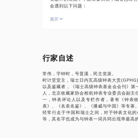
会遇到以下问题：
买表前无措，买表后悔之晚矣；
展开
手表是为了给别人看，还是自己戴？
如何找到靠谱良心渠道买表？
我在在钟表行业近二十年，现为时计堂堂主，
保利拍卖机构的钟表顾问，钟表文化学者以
一位中国记者，“中国与钟表研究室”和C2
会副主任，《CALIIBRE》和《相机钟
行家自述
者，著有《钟表收藏知识30讲》（荣宝斋
《播威与中国》等专著。
常伟，字钟时，号晋溪，民主党派。
我愿意与你分享的内容包括：
时计堂堂主，瑞士日内瓦高级钟表大赏(GPH
帮您列出钟表参考书单，知识就是力量；
以及鉴藏者，《瑞士高级钟表基金会会刊》第一
让您开始真心喜欢自己的手表，而不仅用它
人，北京收藏家协会相机钟表专业委员会副主任，
跟您聊聊倒底什么是，内行人买钟表，外行
一，钟表评论人以及专栏作者，著有《钟表收
PS.茫茫人海，你我相识，这份缘值得珍惜
表》、《名表名鉴》、《播威与中国》等专著
将送上一本由我编写的《名表名鉴》。
经常行走于中国和瑞士之间，对于钟表文化的
有兴趣的朋友，可以约在我的书斋，有钟表
等，其名字也成为与钟表一词共同出现率最高
我们可以品茗、谈表、闻书香。
一是为了表示感谢，二是希望增加您对钟表