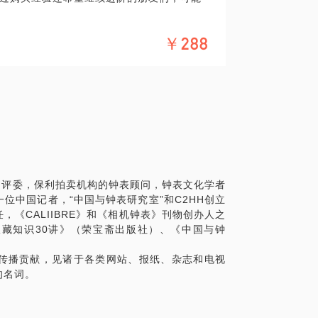
￥288
瑞士日内瓦高级钟表大赏(GPHG)评委，
及鉴藏者，《瑞士高级钟表基金会会刊》第
HH创立人，北京收藏家协会相机钟表专业委员
表》刊物创办人之一，钟表评论人以及专栏作
出版社）、《中国与钟表》、《名表名鉴》、
G)评委，保利拍卖机构的钟表顾问，钟表文化学者
位中国记者，“中国与钟表研究室”和C2HH创立
来证明价值；
《CALIIBRE》和《相机钟表》刊物创办人之
人看热闹。
藏知识30讲》（荣宝斋出版社）、《中国与钟
。约见时：
。
传播贡献，见诸于各类网站、报纸、杂志和电视
实物与大量书籍可供参考。
的名词。
的兴趣。