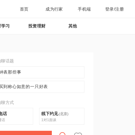
首页
成为行家
手机端
登录/注册
育学习
投资理财
其他
约聊话题
钟表那些事
买到称心如意的一只好表
约聊方式
电话
线下约见
(
北京
)
通话
1对1面谈