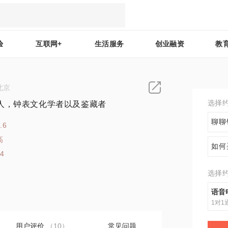
验
互联网+
生活服务
创业融资
教
北京
选择
人，钟表文化学者以及鉴藏者
聊聊
.6
高
如何
14
选择
语音
1对1
用户评价
（10）
常见问题