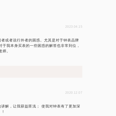
2023.04.15
门者或者说行外者的困惑。尤其是对于钟表品牌
对于我本身买表的一些困惑的解答也非常到位，
老师。
2020.12.07
讲解，让我获益匪浅； 使我对钟表有了更加深
！！