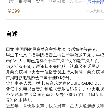
到专业辅导吗？想自己在家就把主持配音工作做得出
展开全部
色吗？可以来找我。声音爱好者、从业者容易遭遇：
￥299
35人约聊过
对发声方面的规范、提高，我可是国家级测试员哦，
专门审核普通话水平一级甲等的。
想成为一名播音员主持人，苦于不知道要领
想成为一名优秀的播音员主持人，找不到捷径
自述
想自己做节目，不知道从何做起
我从北广播音系毕业，从业近20年，在专业播音、配
田龙 中国国家最高播音主持奖项 金话筒奖获得者。
音、主持领域皆有卓越成就，主持过彭丽媛专场音乐
毕业于北京广播学院播音主持艺术学院的田龙，年纪
会，得到国家级播音员主持人最高奖-金话筒奖，从
虽然不大，却已是有着十年主持经历的老主持人了。
musicradio音乐之声开播，一直主持了12年。至今中
为人活泼开朗，严谨却不失幽默，认真又不乏灵活，
央台音乐之声、都市之声的整点台呼还是我的声音。
并两次获得中央台十佳播音员主持人称号，两次获得
虽然平时工作很忙，但是侠骨柔肠，只要能够提供帮
广播电影电视协会中国十佳DJ称号。
助，一定倾囊相送，助各位一臂之力！
曾任中央人民广播电台音乐之声MUSICRADIO DJ、
我愿意与你分享的内容包括：
曾任中央电视台音乐频道《音乐告诉你》、中央电视
普通话专业指导
台综艺频道《音画时尚》及专业摄影节目《瞬间世
播音主持水平专业培训
界》的主持人。
专业制作节目辅导
近些年，常快乐女声，快乐男声，星光大道超级版等