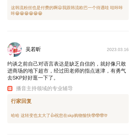
大大明星》饰演大明星周吉吉；
这韩流粉丝也是付费的啊😦我跟韩流欧巴一个待遇哇 哇咔咔
2008年 客串TNT小剧场话剧《狂恋高跟鞋》，主演：
张信哲、谢娜、田龙、王宝强，等。
2006年 参与录制歌曲《让爱随音乐起飞》
MUSICRADIO群星；
2007年 参与录制歌曲《在路上》MUSICRADIO群
星；《许愿》田龙VS张东； 《我是明星》田龙VS小
吴若昕
2023.03.16
强；
2008年 参与录制歌曲《因为有你》田龙vs张靓颖、沙
约谈之前自己对语言表达是缺乏自信的，就好像只敢
宝亮、羽泉等明星；与瞿颖、姚贝娜、张瑶、李丽珍
进商场的地下超市，经过田老师的指点迷津，有勇气
等歌手录制公益歌曲《因为有你》。
去SKP好好逛一下了。
配音方面
播音主持领域的专业辅导
央视《挑战主持人》等电视节目；
乐凯；一汽；匹克；可口可乐；IBM等广告；
行家回复
三星蓝调相机全系列产品；
三星平板电视全系列产品；
中国中央电视台经济部《经济半小时》。
有声作品
2012年，田龙录制创作了一些高品质的有声小说，选