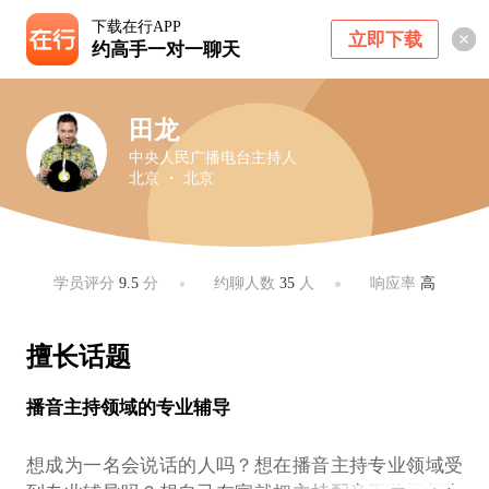
下载在行APP
立即下载
约高手一对一聊天
田龙
中央人民广播电台主持人
北京 ・ 北京
学员评分
9.5
分
约聊人数
35
人
响应率
高
擅长话题
播音主持领域的专业辅导
想成为一名会说话的人吗？想在播音主持专业领域受