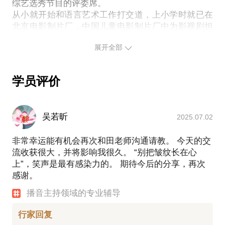
如何成为一名金话筒级的职业电台DJ
综艺选秀节目的评委席。
从小就开始和语言艺术工作打交道，上小学时就已在
PS.在选择与我见面前，请把你的问题更具体化。毕
北京电影制片厂，中国儿童电影制片厂中为影视剧担
竟一小时的谈话只能解决一个小问题。请把你的问题
任配音工作，中学时代拍摄的电视连续剧《第三军
提前发给我，方便我做更精确的准备，提升见面效
展开全部
团》成为了当年位数不多的青少年影视剧佳作，并获
得当年的飞天奖；2007年在北京保利剧院上演的话剧
《大大大明星》，饰演主角大明星周吉吉，6场连演，
学员评价
上座虑均超过九成。
电视方面
CCTV-3 《音画时尚》；《瞬间世界》主持人；
吴若昕
2025.07.02
CCTV音乐频道 《音乐告诉你》主持人；
辽宁卫视 《唱游中国》主持人；
非常幸运能有机会再次和田老师沟通请教。 今天的交
湖南卫视 《快乐女声》媒体专业评审；
流收获很大，并将影响我很久。 “别把皱纹长在心
CCTV-6 《流金岁月》。
上”，笑声是最有感染力的。 期待今后的分享，再次
演艺方面
感谢。
1989年 主演中央电视台青少部电视剧《我们的小
队》；
播音主持领域的专业辅导
1995年 主演北京电视台投拍14集电视连续剧《第三军
团》饰演骆强；
行家回复
2007年 北京保利剧院MUSICRAIDO全明星话剧《大