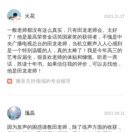
登如下：
《成都，今夜请将我遗忘》：作者：慕容雪村，39集
（总时长495分钟），演播者：田龙 出品方：央广之
火花
2021.11.27
声
《天堂向左，深圳往右》：作者：慕容雪村，45集
一般老师都没有这么真实，只有田龙老师会。太好
（总时长568分钟），演播者：田龙 出品方：央广之
了！他是最高荣誉金话筒国家奖的获得者，不愧是中
声
央广播电视总台的田龙老师，当机立断声入人心感到
《救赎》：作者：吴问银，88集（总时长1116分
是一个特别温暖的人，真的太棒了！我是今年高三的
钟），演播者：田龙 出品方：央广之声
艺考应届生，很喜欢老师的体贴和慷慨。听君一席
《藏獒》：作者：杨志军，53集（总时长1055分
话，胜读十年书。如果信任我的评价，可以去找他，
钟），演播者：田龙 出品方：央广之声
他是田龙老师！
《创业时代》：作者：付遥，上下部共100余集，演
播音主持领域的专业辅导
播者：田龙、张丽敏
庬晶
2021.09.11
因为发声的困惑请教田老师，除了练声方面的收获，