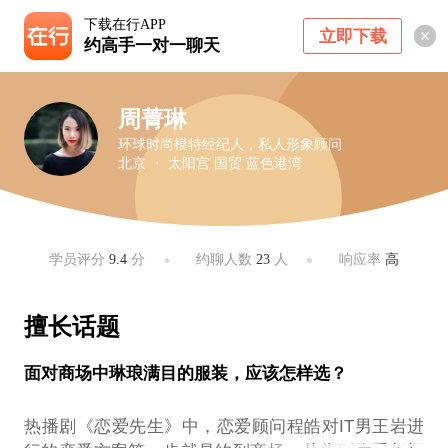
下载在行APP
立即下载
约高手一对一聊天
周菁琳
环球时尚模特经纪人，私人形象顾问
北京 ・ 太阳宫 国贸 蓝色港湾
学员评分
9.4
分
约聊人数
23
人
响应率
高
擅长话题
面对商场中琳琅满目的服装，应该怎样选？
热播剧《恋爱先生》中，恋爱顾问程皓对IT男王岩进