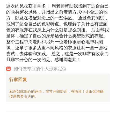
包装。
这次约见收获非常多！ 周老师帮助我找到了适合自己
项目经历：
的两类穿衣风格，并指出之前着装方式中不合适的地
着装的和谐境界
2007 费加洛婚纱发布会；
方，以及在搭配观念上的一些误区。 通过色彩测试，
 服装与服装和谐
2007 GUGGI丝巾发布会；
找到了适合自己的色彩特点。也理解了为什么有些颜
 服装与人和谐
2008 中韩文化交流年丁和李朴发型秀；
色的衣服穿在我身上为什么就是那么别扭。 后面帮我
 人与环境和谐
2009 沙宣发展；
量体，确定了自己的身形适合什么类型款式的衣服。
2010 买卖宝电商平面拍摄；
整个过程中周老师和另外一位老师很耐心地帮我测
2011 施华蒄发展；
试，还拿了很多店里不同风格的衣服让我一套一套地
2013 奥羽尚羽绒服电商平面拍摄；
尝试，去体验和实践。 总之，这是一次非常有收获而
2014 梅赛德斯奔驰中国时装周秀场；
且非常开心的一次约见。感谢周老师！
2014 CHIC 2014服装秀场；
如何做专业的个人形象定位
2014 石狮服装买手汇秀场；
2014 美丽中国人2014时尚盛典；
行家回复
2015 东方银座寻找花漾girl服装搭配讲座；
2016 当来品牌宣传册拍摄；
感谢如此细心的评语，非常开朗豁达，有悟性！让服装准确
2016 阳原国际毛皮文化节；
2016 中国美业盛会；
2017 福州盈科律师事务所律师着装礼仪讲座。
媒体报道：