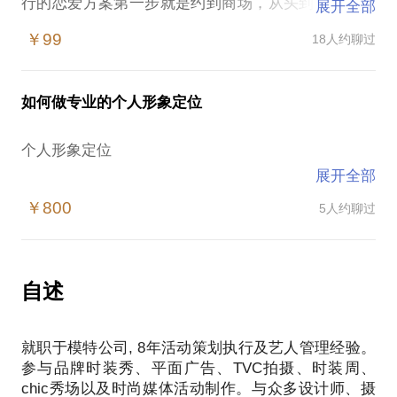
行的恋爱方案第一步就是约到商场，从头到脚重新塑
展开全部
造了一番外在形象。王岩原本很邋遢，喜欢上徐乐又
￥99
18人约聊过
不敢追求，程皓为王岩从穿衣、发型等一系列进行
了“改造”后，果然码农从宅男变才俊，成功获得了女
神的好感。
如何做专业的个人形象定位
你知道形象有多重要吗？它无时无刻不在悄悄告诉周
围的人，你的年龄、身份、学识、品味、可靠程度、
个人形象定位
人生观等等。
展开全部
也许您是一位事业成功的佼佼者，也许您是一位精心
造型是有规律、有节奏的。色搭有规律，款搭有规
照顾家庭的全能妈咪，也许您是面临面试的大学毕业
￥800
5人约聊过
律，风格有规律，妆发和谐有规律。
生，也许已经退休，为家庭事业操劳一生，却没有关
心过自己，又或者在单位被忽视隐没多年，也许您现
利用专业色布及风格工具，测试个人色彩及风格范
在十几岁、二十几岁、三十几岁、四十几岁、五十几
围，根据面部、身材特征以及工作生活需求，确定个
自述
岁……无论何时何地何人，我们都需要懂得如何恰到
人用色规律以及着装风格系统。清晰了解自己的相貌
好处的装扮自己，好的形象是赢得幸福的前提，给我
及性格特征，是个人形象打造的第一步哦~
们带来自信，认可，信任，快乐幸福。
就职于模特公司, 8年活动策划执行及艺人管理经验。
衣服，选时冲动，搭时必头痛。形象自我管理，不会
参与品牌时装秀、平面广告、TVC拍摄、时装周、
此服务帮助您做线下全方位个人形象定位及指导。
任人摆布，自己悟，不如有人指路。
chic秀场以及时尚媒体活动制作。与众多设计师、摄
Step 1：45min的沟通，了解到您的工作及生活需求，