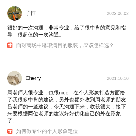
http://www.9ask.cn/fuzhou/lvxie/58442.html
；
子恒
2022.06.02
http://baijiahao.baidu.com/s?
id=1561599246974077&wfr=spider&for=pc
很好的一次沟通，非常专业，给了很中肯的意见和指
；
导。很超值的一次沟通。
http://www.sohu.com/a/136584767_391317
；
面对商场中琳琅满目的服装，应该怎样选？
http://weibo.com/u/1460273033
；
http://www.linkedin.com/in/april-zhou-358b2880/
Cherry
2021.10.10
周老师人很专业，也很nice，在个人形象打造方面给
了我很多中肯的建议，另外也额外收到周老师的朋友
吕老师的一些建议，今天沟通下来，收获很大，接下
来要根据两位老师的建议好好优化自己的外在形象
了。
如何做专业的个人形象定位