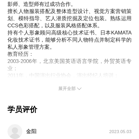
你是否有这样的穿衣困惑：
影师、造型师有过成功合作。
明确您想要打造的风格 。挖掘您所具有的优点，找出
买时喜欢，穿时不会搭；
擅长人物服装搭配及整体造型设计、视觉方案营销策
需要弥补的不足。消除形象打造的矛盾点。
衣橱爆满，却总无衣可穿；
划、模特指导、艺人潜质挖掘及定位包装。熟练运用
step 2 ：
全身名牌，也无人称赞我的品味；
CCS色彩搭配，以及服装风格搭配体系。
专业形象定位工具测试，45min,运用专业色彩测试工
持有个人形象顾问高级核心技术证书、日本KAMATA
重大场合，不知如何穿出体面和权威；
具，色布、领型、丝巾等，确定您皮肤的冷暖、明
化妆技术证书，能够分析不同人物特点并制定科学的
永远“黑白灰”，我生命何时才能出色？
度、纯度，个人风格及身材特征，找到最适合您的色
私人形象管理方案。
不知道自己适合什么样的色彩风格款式；
彩范围，以及最佳风格定位。
教育经历：
身材偏丰满或偏纤细，不知如何选衣；
2003-2006年，北京美国英语语言学院，外贸英语专
美丽、优雅、时尚，专业与得体难以兼得；
业；
Step3：
每次参加宴会、商务谈判、家长会等重要场合，都不
2011年，中国演出行业协会，演出经纪人培训；
根据测试结果，1-2 hour的沟通，详细讲解妆面、发
知道穿什么；
2014年，北京西蔓美学教育，形象顾问高级核心技术
型、着装方法，什么样的服装适合您，如何搭配，如
如果有，您需要使用科学手段找到自己的专属服饰用
展开全部
课程 ；
何完善整体形象，在这一步会大量给出您个人形象打
色范围和专属款式风格，读懂自己，读懂服装，玩转
2014年，日本KAMATA化妆学校，彩妆技术。
造方法，大大提高今后选购服装，以及造型效率。
你的服饰色彩和款式，让你每次的出席都是闪亮登
职业经历：
学员评价
场，到处收钱收人收灵魂！
2006年至今，北京环球时尚模特精英经纪有限公司，
着装的三重境界
别犹豫，联系我，告诉您怎么做个人形象定位，如何
资深模特经纪人，负责商业演出及公关线下活动策划
 只见着装不见人——哇，你的衣服真好看
执行、服装秀场整体策划执行、舞台舞美设计制作、
 不见着装只见人——哇，你人真好看
金阳
2023.05.03
电商及平面广告策划执行、服装搭配讲座、艺人形象
 不见着装不见人——哇，好有气质求交往