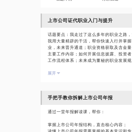
上市公司证代职业入门与提升
话题要点：我走过了这么多年的职业之路，
我用大量精辟的干活，帮你快速入行并掌握
业，未来晋升通道；职业资格获取及含金量
主要工作内容；如何开展信息披露、投资者
工作流程体系；未来成为董秘的职业发展规
展开
资历和成就：现任上交所A股上市公司证代
面经验丰富，负责重大资产重组、非公开发
工作方面负责信息披露（连续三年交易所评
少）、投资者关系、关联交易和内幕信息管
手把手教你拆解上市公司年报
国内A股市场3500多家上市公司，新三板
通过一堂年报解读课，帮你：
才需求井喷，原本小众职业变成热门的香饽
多的人们把在上市公司、拟上市公司、三板
掌握上市公司年报结构，直击核心内容；
作转换的目标。我在知乎专栏，很多朋友来
读懂上市公司年报需要掌握的基本常识和专
员、老师、医生等等，都有在考虑换到这一