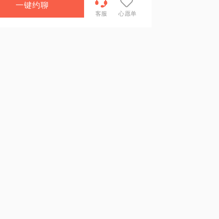
一键约聊
客服
心愿单