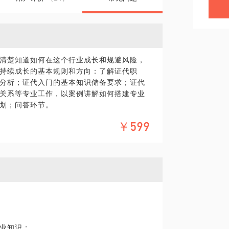
清楚知道如何在这个行业成长和规避风险，
持续成长的基本规则和方向：了解证代职
分析；证代入门的基本知识储备要求；证代
关系等专业工作，以案例讲解如何搭建专业
划；问答环节。
￥599
，从业八载余，在IPO、上市公司资本运作方
行股票、股权激励等项目并顺利实施，专业
级A级，仅10%左右上市公司为A，连续更
理等。
万余家挂牌公司，近年来对证代、董秘专业人
饽，从在校学生，到银行工作白领，越来越
公司担任证代、董秘作为职业发展方向或工
咨询如何成为证代，银行职员、私募从业人
业知识；
行。我觉得这是这个职业向好的机遇期，越