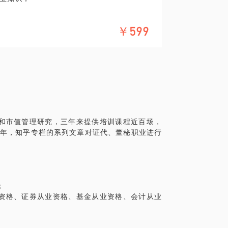
，毕竟是专业工作，对于个人素质要求不
为出色的职业人。
￥599
代，工商管理硕士，中级经济师，具有证券、
市公司从业5年多，专注上市公司年报编制和
深入研究分析，此外对多家上市公司年报进
入上市公司后，负责年报、半年报、季报披
和市值管理研究，三年来提供培训课程近百场，
息披露A类评级（仅10%上市公司获得），具
多年，知乎专栏的系列文章对证代、董秘职业进行
性报告，是分析上市公司的必读资料。如何
00-200页的年报无从下手，财务数据一大
狂。其实年报都是固定的结构，通过我的理
；
度无死角拆解上市公司年报。
资格、证券从业资格、基金从业资格、会计从业