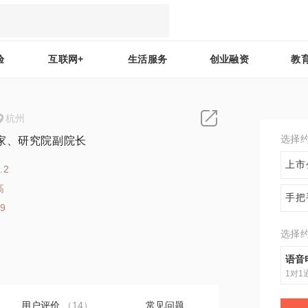
验
互联网+
生活服务
创业融资
教
杭州
选择
家、研究院副院长
上市
.2
高
手把
29
选择
语音
1对1
用户评价
（14）
常见问题