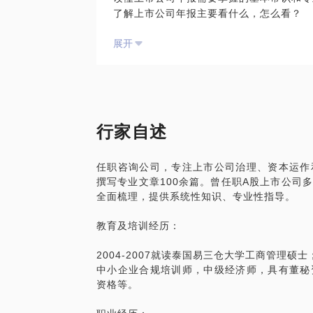
了解上市公司年报主要看什么，怎么看？
来越多的人认同，职业前景也很不错。另外
通过案例分析加深直观理解；
低，我可以帮你梳理如何提升职业素质，成
展开
学习年报编制的重点技巧（可选）。
2009年入行，为国内A股上市公司现役证
基金、会计从业资格，董事会秘书资格。上
行家自述
披露，从年报编制、解读、监管三个角度有
行研究，形成了系统性的年报解读套路。进
任职咨询公司，专注上市公司治理、资本运作
露工作，所在上市公司连续3年获交易所信
撰写专业文章100余篇。曾任职A股上市公司
有丰富的实战经验。
全面梳理，提供系统性知识、专业性指导。
年报是体现上市公司经营和业绩的重要综合
教育及培训经历：
读懂读透年报就至关重要，但很多时候觉得1
堆，哪些重要、哪些次要不得而知，令人抓
2004-2007就读泰国易三仓大学工商管理硕士
论介绍，结合详实的案例分析，帮你360
中小企业合规培训师，中级经济师，具有董秘
资格等。