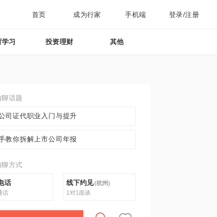
首页
成为行家
手机端
登录/注册
育学习
投资理财
其他
约聊话题
公司证代职业入门与提升
手教你拆解上市公司年报
约聊方式
电话
线下约见
(
杭州
)
通话
1对1面谈