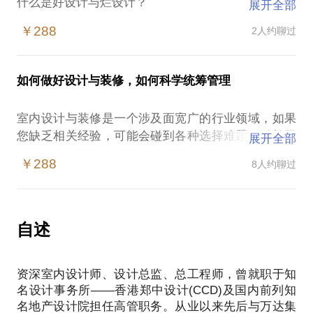
什么是好设计与烂设计？
展开全部
如何把烂设计变为好设计？
￥288
2人约聊过
如何获得满意的设计图纸？
如何达到老板或领导满意的效果？
如何深化好设计要点？如何准确理解图纸表达的内
如何做好设计与装修，如何科学统筹管理
容？
如何做好设计效果的过程管理和各阶段最终成果的确
室内设计与装修是一个涉及面宽广的行业领域，如果
认？
您缺乏相关经验，可能会碰到各种选择难题、尴尬困
展开全部
如何知道材料运用是否达到优选合理，是否便于落地
境，甚至落入各种陷阱中而不能自拔！
施工？
￥288
8人约聊过
如果您正待持项目而不知如何判别优秀的合作方；
如何节约装修成本、节能降耗，做好质量和造价控
如果您正与设计单位沟通而不知如何判别好的方案和
制？
如何更好的优化；
。。。。。。
如果您正在设计和施工的过程中碰到问题；
自述
如果您对设计的整个流程及如何与工程施工结合知之
甚少；
资深室内设计师、设计总监、总工程师，曾就职于知
如果您对项目的设计费用与工程造价估算心中没谱；
名设计事务所——香港郑中设计(CCD)及国内前列知
如果您不知如何设计可以降低造价及科学统筹项目落
名地产设计院担任高管职务。从业以来先后与万达集
地时间。