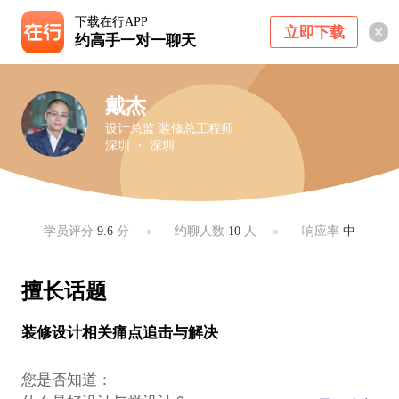
下载在行APP
立即下载
约高手一对一聊天
戴杰
设计总监 装修总工程师
深圳 ・ 深圳
学员评分
9.6
分
约聊人数
10
人
响应率
中
擅长话题
装修设计相关痛点追击与解决
您是否知道：