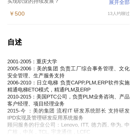
实现职业的持续发展？
展开全部
如何从一名菜鸟成长为优秀的软件咨询服务顾问，或
￥500
13人约聊过
如何转型去做一名PLM/ERP软件咨询顾问？
对于传统离散制造(尤其电子高科技领域)在推行IPD实
施方法论落地，以及企业应用实施RDM、PLM、ERP
及ALM软件产品，你所面临的困惑和通道在哪？
自述
如何高质量管控IT项目的实施及交付，如何拨乱除
冗，如何有的放矢，如何事半功倍，如何实现价值最
2001-2005：重庆大学
大化？
2005-2006：美的集团 负责工厂综合事务管理、文化
专业知识话题分享：IPD实践与研发项目管理模式探
安全管理、生产服务支持
讨，产品生命周期管理应用经验及ERP应用经验分
2006-2010：日立电梯 负责CAPP,PLM,ERP软件实施
享，软件管理解决方案，项目经理和产品经理的管理
精通电梯ETO模式，精通PLM及ERP
2010-2015：美国PTC公司，负责PLM业务咨询、产品
客户经理、项目经理业务
2015-今 ：美的集团 流程IT 研发系统部长 支持研发
IPD实现及管理研发应用系统服务
顾问服务的行业公司：Lenovo, ITT, 德力西, 华为, 中