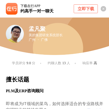
下载在行APP
立即下载
约高手一对一聊天
孟凡聚
美的集团研发系统部长
广州 ・ 广佛
学员评分
9.0
分
约聊人数
13
人
响应率
高
擅长话题
PLM及ERP咨询顾问
即将成为IT领域的菜鸟，如何选择适合的专业路线并