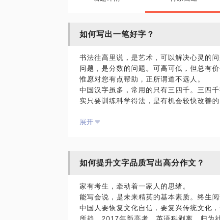
如何写出一笔好字？
书法往高里说，是艺术，可以解决心灵的问
问题，是分数的问题。可高可低，但总有价
惟愿对您有点帮助，正所谓道不远人。
中国汉字虽多，常用的只有三四千。三四千
实只要训练科学得法，是有机会较快改善的
构。关键要打破一些固有观念！
展开
手写的原则，早在两千年前（二王时代）就
的铅字在练字。这不是很荒谬么？小学老师
此。笔顺是一个字的动态关系，实际上是行
化。但笔顺写对，的确更容易把这个字写好
如何提升文字品质写出高分作文？
点，破除迷信，比玩命去练还重要。
如果您喜欢书法，也花了不少工夫练习，但
家有考生，牵动着一家人的思绪。
我也经历过，您可少走弯路。
能写会说，是未来精英的基本素质。终生阅
如果您的孩子，字写得不好，甚至影响阅卷
中国人要恢复文化自信，要复兴传统文化，
聊。毕竟我每年辅导许多孩子练字，有不少
所趋。2017年新高考，英语科剥离，归
如果您在书法欣赏收藏方面，有些困惑，我