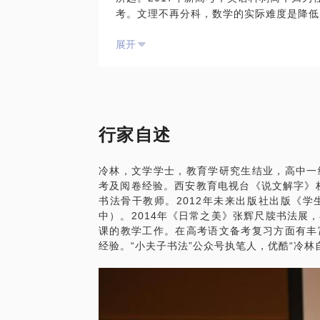
考。文理不再分科，数学的实际难度是降低
贵？为啥有些字，你觉得很漂亮，人家却说
得语文者得天下，不可不重视！
格来做这判断？这里边有好多有意思的东西
展开
在这样的情况下，高中学生，以及学生家长
有些孩子过早受到写作套路伤害，以致中学
我从2000年起，从事教育教学工作，走
说套话就不会讲话。这不是个文字运用的问
孩子，有比较丰富的教育经验。也希望您的
远见的家长不可不关心。佛说，人有两个生
素材和切入点。
日是你找到你自己的那一天。第二天后，一
感谢您的信任，期待着与您相逢！
充满动力。幸福就是愿意主动承担责任，达
行家自述
有些孩子买脑子理科思维，实用理性。导致
实也是极其有害的。其实大多的精英人才都
冷林，文学学士，教育学研究生结业，高中一
读和交谈来改善。
考及阅卷经验。西安教育电视台《说文解字》栏
我有十六年的高中语文教育教学经验。五大
书法骨干教师。2012年未来出版社出版《
出版及执笔多部著作，有比较丰富的文字经
中）。2014年《日常之美》张辉尺牍书法展
我愿意与你分享的内容包括：语文学习的一
课的教学工作。在高考语文备考复习方面有丰
特别是——
经验。“小夫子书法”公众号执笔人，优酷“冷林
阅读心得，书目推荐，阅读方法；
作文建议，写作思路拓展；
古诗文翻译、鉴赏等，答题要点，理解角度
PS.在选择与我见面前，请把你的问题更
题。请把你的问题提前发给我，方便我做更