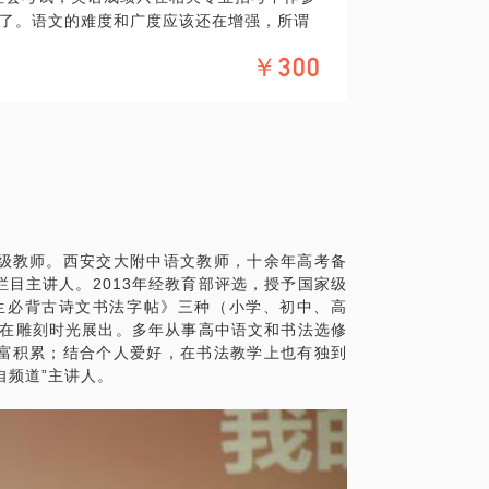
了。语文的难度和广度应该还在增强，所谓
俗！书法艺术究竟有没有美学标准？谁有资
值得交流。
￥300
容易遭遇：
以后作文水平、语言品质没有任何提升，不
过几所不同层次的学校，接触过许多个性不同的
题，影响的其实是个人自我意识的觉醒。有
问题具体而有启发性，给我的教育思考提供
日，第一个是母亲诞下你那一天，另一个 生
个人开悟，他的人生不再靠别人促迫，而是
到这种觉解，才是教育的最高目标！
偏科严重，不重视文科类科目的学习。这其
很均衡，兴致勃勃，爱好广泛。这要通过阅
级教师。西安交大附中语文教师，十余年高考备
目主讲人。2013年经教育部评选，授予国家级
名校任教。汉语言文学本科，教育学硕士。
学生必背古诗文书法字帖》三种（小学、初中、高
验。
，在雕刻时光展出。多年从事高中语文和书法选修
切困惑。
富积累；结合个人爱好，在书法教学上也有独到
自频道”主讲人。
点拨。
具体化。毕竟一小时的谈话只能解决一个小问
精确的准备，提升见面效率。愿与您沟通，