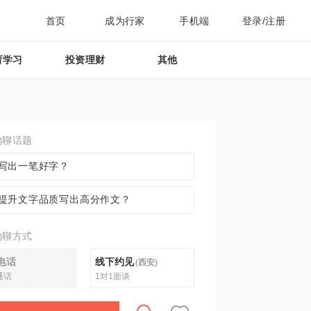
首页
成为行家
手机端
登录/注册
育学习
投资理财
其他
约聊话题
写出一笔好字？
提升文字品质写出高分作文？
约聊方式
电话
线下约见
(
西安
)
通话
1对1面谈