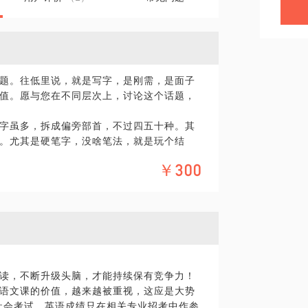
题。往低里说，就是写字，是刚需，是面子
值。愿与您在不同层次上，讨论这个话题，
字虽多，拆成偏旁部首，不过四五十种。其
。尤其是硬笔字，没啥笔法，就是玩个结
￥300
已成熟，但是现在好多孩子，在照着印刷体
，让学生死记硬背一种笔顺，但实情并非如
草书中，约定俗成的规律，其中也有好多变
。凡此种种，不胜枚举，正如启功先生的观
总不得要领，我们可以聊聊。也许这些坑，
读，不断升级头脑，才能持续保有竞争力！
老师认读，拉低了中高考成绩，我们可以聊
语文课的价值，越来越被重视，这应是大势
还卓有成效。
为社会考试，英语成绩只在相关专业招考中作参
们可以聊聊。为啥有些字很丑，却买的很