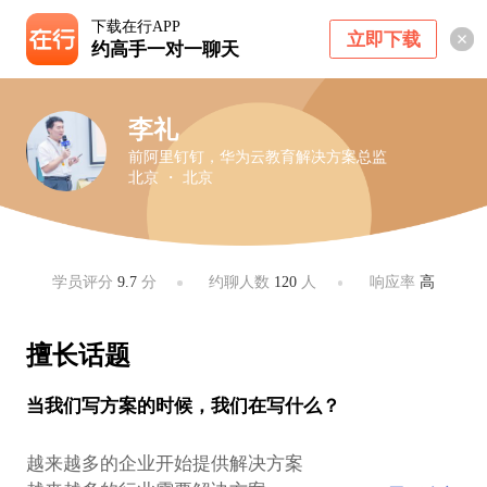
下载在行APP
立即下载
约高手一对一聊天
李礼
前阿里钉钉，华为云教育解决方案总监
北京 ・ 北京
学员评分
9.7
分
约聊人数
120
人
响应率
高
擅长话题
当我们写方案的时候，我们在写什么？
越来越多的企业开始提供解决方案