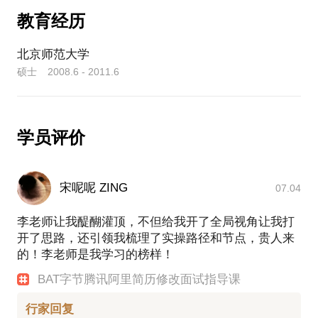
升见面效率。期待与你的交流！
华为期间，华为云教育行业解决方案总监，架构师，
从零到一创造千万业绩
教育经历
负责华为云教育市场洞察、生态合作、主导重大项目
又从市场总监
解决方案规划、政府智慧教育项目顶层规划、灯塔项
转型成为教育产品经理
北京师范大学
目打造、高层汇报交流、全国代表处赋能培训等。入
负责产品占公司收入一半
硕士 2008.6 - 2011.6
选2019年度华为中国企业解决方案专家。主导上海市
从产品经理
教育云云网融合项目、西安市教育大数据平台、西安
转型成为售前咨询
市百所智慧校园建设方案、好未来华为战略合作、核
心参与华为教育数字化洞察等项目。作为owner，整
搭建公司售前团队和体系
学员评价
合生态伙伴，孵化华为云在线教育、区域智慧教育
从讯飞到华为
云、智慧教室解决方案并推动落地。研究5G+、AI、
从华为到阿里
VR、IoT、音视频、数据治理等技术在教育领域的应
一路打怪升级
用，作为布道师代表华为多次在芥末堆GET大会、鲸
宋呢呢 ZING
07.04
相信在这些方面
媒体TEC大会等行业峰会主题演讲。
能为你提供帮助。
关于求职和职业发展，面试经验丰富，曾面试过超千
李老师让我醍醐灌顶，不但给我开了全局视角让我打
愿意与你交流的内容包括：
人，自己曾两周内成功获得6个年薪百万offer，曾经获
开了思路，还引领我梳理了实操路径和节点，贵人来
得过offer的企业包括华为、阿里、腾讯、字节跳动，
的！李老师是我学习的榜样！
判断自己适合干什么？
平安、网易，WPS，声网，联想，讯飞、金山、中科
BAT字节腾讯阿里简历修改面试指导课
怎么进行岗位转型？
院、外研社等offer通关大满贯。
多久能华丽变身？
运动使人冷静且活力焕发，我是个长跑爱好者，科学
行家回复