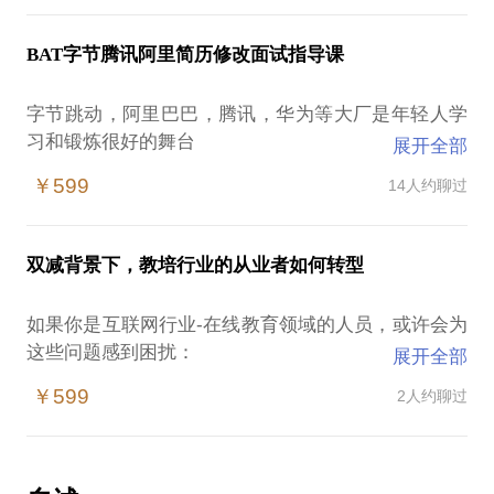
竟，一小时的谈话只能解决一个小问题。请把你的问
解决方案架构师，售前咨询顾问岗位需求旺盛
竟，一小时的谈话只能解决一个小问题。请把你的问
题提前发给我，方便我做更精细的准备，提升见面效
BAT，华为，微软，谷歌都在卖解决方案
题提前发给我，方便我做更精细的准备，提升见面效
BAT字节腾讯阿里简历修改面试指导课
率。期待与你的交流！
到底售前咨询需要什么能力，素质模型
率。期待与你的交流！
售前咨询，解决方案每天都在干什么
字节跳动，阿里巴巴，腾讯，华为等大厂是年轻人学
他们收入待遇如何
习和锻炼很好的舞台
展开全部
作为行业咨询专家的体验什么
神队友无数，平台大新资高还能镀金
如何获得这些能力
￥599
14人约聊过
互联网行业的人才孵化地
如何面试咨询顾问岗位
想进入这些大厂并不容易
研发如何转型到咨询
目前竞争的激烈程度可谓千里挑一
产品如何转型到咨询
双减背景下，教培行业的从业者如何转型
但是应聘和面试还是有章可循
销售如何转型到咨询
如何准备有竞争力的简历
文科生能不能做工程师
如果你是互联网行业-在线教育领域的人员，或许会为
如何与面试官沟通
文科生能不能做云计算专家
这些问题感到困扰：
展开全部
如何找到猎头或内部同学推荐
如何面试成功BAT华为
双减政策背景下
每一轮面试应该如何展现自己
￥599
2人约聊过
我都一一走过
国家严格限制校外学科类培训机构和在线教育机构发
常见面试问题的回答方法
展，
大厂的工作环境如何
好未来，新东方，作业帮，猿辅导等大量人员转型
不同大厂间的差异有哪些
交教培和在线教育人员面临新的职业发展窗口期