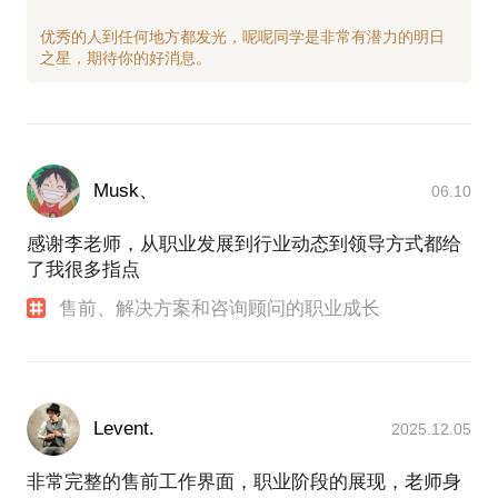
该读哪些书？
健身者，曾一年内跑步超1000公里，减肥35斤，每天
10公里，每周一个半马，半程马拉松2小时内完成。
要掌握多少技术，学哪些技能？
优秀的人到任何地方都发光，呢呢同学是非常有潜力的明日
关于读书求学，我本科毕业于河北农业大学农村区域
发展专业，跨专业跨学校考研到北师大读研，硕士毕
PS.在选择与我见面前，请把你的问题更具体化。毕
业于北师大国际与比较教育研究院，研究美国加拿大
竟，一小时的谈话只能解决一个小问题。请把你的问
高等教育；曾任海文，文都教育学专业课考研讲师，
题提前发给我，方便我做更精细的准备，提升见面效
主讲教育学原理，中外教育史，教育科学研究方法，
帮助超过100+同学成功考上985研究生，是北师大教
Musk、
06.10
育学部校外就业导师，北师大优秀毕业研究生，如果
你想考教育学，我们也可以聊聊。
感谢李老师，从职业发展到行业动态到领导方式都给
曾在中科院担任计算机网络信息中心中国科普博览策
了我很多指点
划编辑，负责科普博览网站全站内容建设；做科普很
有意思，我可以让你知道人的祖先是鱼还是猴还是老
售前、解决方案和咨询顾问的职业成长
鼠，亚洲象和非洲象的区别，北京正负电子对撞机为
啥要对撞，中微子震荡是个啥，有什么科学意义。
外研社数字教育事业部市场经理三年，市场营销业绩
前三名；
Levent.
2025.12.05
曾在人工智能领域的龙头公司科大讯飞工作6年，做过
人工智能产品的销售，产品经理和解决方案，搭建起
非常完整的售前工作界面，职业阶段的展现，老师身
运营体系；数字图书馆产品经理，负责FiF外语学习资