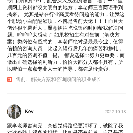
专门制作的PPT，配合深入浅出的语言，看了一个星
期网上资料都没太明白的地方，李老师三言两语手到
擒来。 尤其是站在行业高度看待问题的能力，让我这
个职场小白醍醐灌顶，不愧是售前大佬！！！而且大
佬还很平易近人，愿意牺牲吃晚饭的时间帮我解决问
题。呜呜呜太感动了 如果校招生有对售前（解决方
案）类岗位有疑惑的，李老师绝对是最最专业，值得
信赖的咨询人员，比起入错行后几年的痛苦和挣扎，
几百元的咨询不值一提。 都说选择比努力更重要，而
做出正确选择的判断力，恰恰大部分人都不具有，所
以哪怕一点点专业人士的指导，都弥足珍贵😃。
售前、解决方案和咨询顾问的职业成长
Key
2022.10.13
跟李老师咨询完，突然觉得路径更清晰了，破除了我
对这条路上很多的担忧，比如是否有前景、自己是否