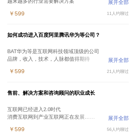
越来越多的行业需要解决方案
展开全部
解决方案专家也成了热门职业
￥599
11人约聊过
从售前如何成为解决方案专家
解决方案专家和咨询顾问有什么关系
解决方案文档
如何成功进入百度阿里腾讯华为等公司？
大家常常要写
但是方案到底该怎么写
BAT华为等是互联网科技领域顶级的公司
解决方案包括哪些部分
品牌，收入，技术，人脉都值得期待
展开全部
该怎么准备一份解决方案
能够进去工作是很多人的愿望
解决方案的PPT该怎么设计？
￥599
21人约聊过
但是他们对人才的要求是什么
解决方案文档该怎么布局？
如何准备BAT华为的面试
智慧城市，智慧教育，智慧校园方案包括啥？
如何写一份精彩的简历
云计算，大数据，人工智能，物联网技术怎么用到方
售前、解决方案和咨询顾问的职业成长
如何做洞察研究
案里？
面试中有哪些技巧
每天写方案，教人写方案
互联网已经进入2.0时代
通关BAT华为所有面试
我有一些话给你说
消费互联网到产业互联网正在发展……
展开全部
我相信可以给你一些启发
期待与你交流……
云计算，大数据，物联网，人工智能，5G……
期待与你交流……
￥599
56人约聊过
PS.在选择与我见面前，请把你的问题更具体化。毕
大量企业从销售产品转向销售解决方案和服务
PS.在选择与我见面前，请把你的问题更具体化。毕