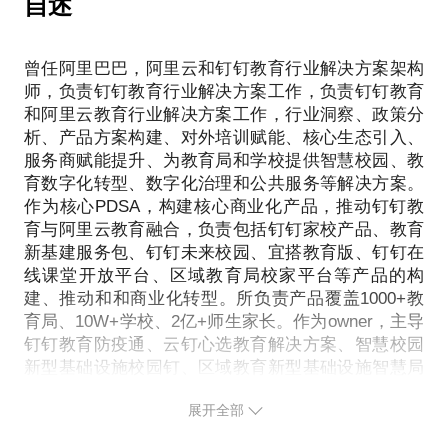
自述
如何很好的落地生长
下一站如何转型
如何晋升加薪
如果进校，校内信息化有是怎样的格局
不同职级如何对标
曾任阿里巴巴，阿里云和钉钉教育行业解决方案架构
我们你能做什么
薪资待遇如何谈判
师，负责钉钉教育行业解决方案工作，负责钉钉教育
如果转行
不同大厂有什么业务特点
和阿里云教育行业解决方案工作，行业洞察、政策分
哪些行业是优先选择
相信你也很关心这些问题
析、产品方案构建、对外培训赋能、核心生态引入、
产品经理如何转型
我曾面试过超千人
服务商赋能提升、为教育局和学校提供智慧校园、教
市场营销人员如何转型
自己曾两周内成功获得6个年薪百万offer，
育数字化转型、数字化治理和公共服务等解决方案。
运营顾问如何转型
曾经获得过offer的企业包括华为、阿里、腾讯、字节
作为核心PDSA，构建核心商业化产品，推动钉钉教
研发技术如何转型
育与阿里云教育融合，负责包括钉钉家校产品、教育
跳动，平安、网易，WPS，声网，联想，讯飞、金
需要怎么转型？
新基建服务包、钉钉未来校园、宜搭教育版、钉钉在
山、中科院、外研社等offer通关大满贯。
学哪些技能？
线课堂开放平台、区域教育局校家平台等产品的构
曾经工作过的企业有阿里，华为，平安，科大讯飞，
有哪些需要躲过的坑和跳过的坎？
建、推动和和商业化转型。所负责产品覆盖1000+教
中科院。
找谁可以问明白这些事情？
育局、10W+学校、2亿+师生家长。作为owner，主导
但愿能帮你认识新世界
钉钉教育防疫通、云钉心选教育解决方案、智慧校园
但愿能交流和碰撞
新型基础设施校园钉、区域教育新型基础设施智慧局
作为一个人一直在教育行业
期待与你交流……
校管理平台、宜搭教育版低代码应用搭建平台、在线
不断转型提升的人
PS.在选择与我见面前，请把你的问题更具体化。请
展开全部
课堂开放平台等解决方案，深度参与浙江省教育魔
我从最早一名科普编辑
把你的问题提前发给我，方便我做更精细的准备，提
方、浙江省教育数字化改革项目。
转型为教育产品市场经理