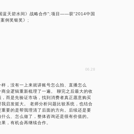
蓝天碧水间》战略合作";项目——获“2014中国
06.28
一样，没有一上来就讲账号怎么拍、直播怎么
商业逻辑重新梳理了一遍。 聊完之后最大的收
频，而是先验证市场，找到消费者真正愿意购买
我启发挺大。 老师分析问题比较系统，也结合
更重要的是帮我理清了后面的方向。后续还是要
做什么、怎么做了，整体咨询还是很有价值的。
效果，有机会再继续合作。