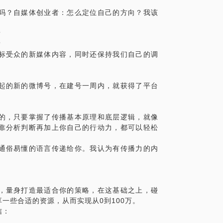
MediaCom内容营销策划主管，就职于世界最大的
吗？自媒体创业者：怎么定位自己的方向？我该
、戴尔、P&G等国际一线品牌，从消费者洞察
营销策略；在品牌观念与内容创作领域打下了坚
？
各个传播领域。
？
标受众的新媒体内容，同时还保持我们自己的调
给你一个问诊问卷帮你梳理，这样能够更有
精彩的创意火花，我们甚至可以有更加深度
起的新的微博号，在建号一周内，就获得了平台
你的见面！
的，只要掌握了传播基本原理和底层逻辑，就像
靠分析判断再加上你自己的行动力，都可以轻松
通俗易懂的语言传递给你。我认为有传播力的内
，量身打造最适合你的策略，在这基础之上，碰
一些合适的资源，从而实现从0到100万。
信：