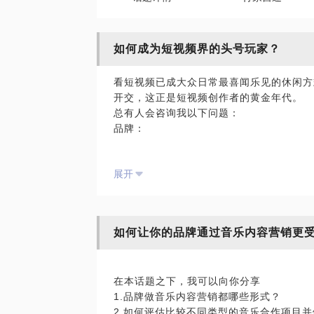
如何成为短视频界的头号玩家？
看短视频已成大众日常最喜闻乐见的休闲方
开交，这正是短视频创作者的黄金年代。
总有人会咨询我以下问题：
品牌：
品牌如何通过短视频塑形象？
展开
品牌如何通过短视频吸引目标受众，同时保
定位：
如何让你的品牌通过音乐内容营销更
如何从零做起，做一个有传播力的短视频账
我所属的行业，能做什么样的短视频？
现在年轻人到底都爱看些什么短视频内容呢
在本话题之下，我可以向你分享
我在短视频的人设改怎么设定？
1.品牌做音乐内容营销都哪些形式？
2.如何评估比较不同类型的音乐合作项目
创作：