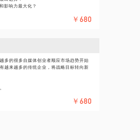
值和影响力最大化？
标受众？
￥680
、汽车、电子数码、互联网等行业都有哪些音
？
成本高质量的短视频？
越多的很多自媒体创业者顺应市场趋势开始
兴趣的朋友
有越来越多的传统企业，将战略目标转向新
等项目感兴趣，目标人群为年轻人的市场品
投资者。
看咱们是否能碰撞出新的火花
。
￥680
曾就职于世界最大的传播集团旗下的4A广告
众、中粮、索尼、戴尔、P&G等国际一线品
，音乐公司品牌市场总监，爱音乐，懂品
划有所研究，能够站在战略的高度帮你在品牌
线的、酷而有趣的年轻人混在一起。
自媒体品牌万星人运营过程，带领团队将一
的大号，能够从实现执行的角度告诉你，如何创
作，同时为很多创业者与企业做新媒体品牌
，以及如何使你的品牌更有影响力。