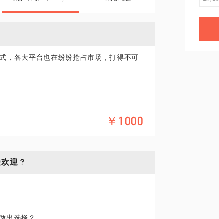
式，各大平台也在纷纷抢占市场，打得不可
￥1000
持自己的调性？
受欢迎？
号？
？
并做出选择？