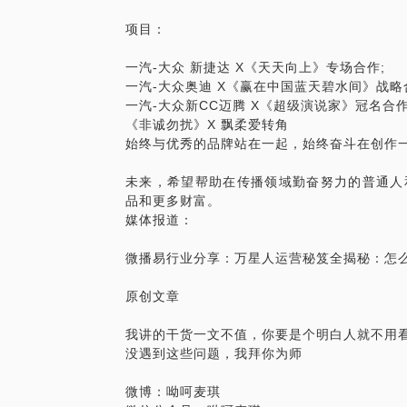
项目：
一汽-大众 新捷达 X《天天向上》专场合作; 
一汽-大众奥迪 X《赢在中国蓝天碧水间》战略合
一汽-大众新CC迈腾 X《超级演说家》冠名合作;
《非诚勿扰》X 飘柔爱转角 
始终与优秀的品牌站在一起，始终奋斗在创作
未来，希望帮助在传播领域勤奋努力的普通人
品和更多财富。
媒体报道：
微播易行业分享：万星人运营秘笈全揭秘：怎
原创文章
我讲的干货一文不值，你要是个明白人就不用
没遇到这些问题，我拜你为师
微博：呦呵麦琪