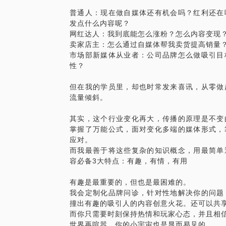
2010.11-2014.10，曾任4A广告公司
普通人：现在做自媒体还有机会吗？红利还在
WPP传播集团。服务于奥迪、大众、索尼
发点什么内容呢？
出发,根据品牌特性和传播方向,制定内容
网红达人：我到底能怎么涨粉？怎么内容变现
实的基础，了解传播的底层逻辑，并运用到
卖家店主：怎么通过自媒体帮我卖货提高销量
市场部新媒体从业者：公司品牌怎么做吸引目
性？
由于时间有限，请精细化你的问题，我也会
针对性地解决你的实际问题。如果碰撞出了
但在我的学员里，却也时常发来喜讯，从零做
的合作，比如一起合作拍个短视频。期待与
流量倾斜。
其实，这个行业变化再大，传播的原理是不变
掌握了万能公式，面对变化多端的媒体形式，
应对。
而我最善于将这些复杂的知识概念，用最简单
容必备3大特点：有趣，有情，有用
有趣是最重要的，但也是最困难的。
我会定制化品牌问诊，针对性地解决你的问题
撞出有趣的吸引人的内容创意火花。还可以共享
而你只需要时刻保持热情和玩家心态，并且相
世界再喧嚣，你的小宇宙也是显而易见的。