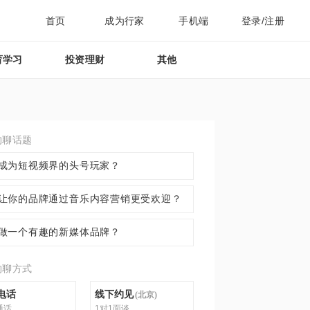
首页
成为行家
手机端
登录/注册
育学习
投资理财
其他
约聊话题
成为短视频界的头号玩家？
让你的品牌通过音乐内容营销更受欢迎？
做一个有趣的新媒体品牌？
约聊方式
电话
线下约见
(
北京
)
通话
1对1面谈