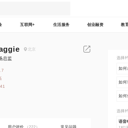
验
互联网+
生活服务
创业融资
教
ggie
北京
选择
场总监
如何
.7
高
如何
341
如何
选择
语音
用户评价
（222）
常见问题
1对1