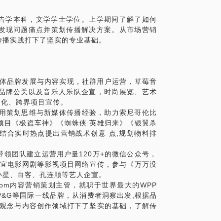
，广告学本科，文学学士学位。上学期间了解了如何
发现问题痛点并策划传播解决方案。从市场营销
传播实践打下了坚实的专业基础。
新媒体品牌发展与内容实现，社群用户运营，草莓音
品牌公关以及音乐人乐队企宣，时尚展览、艺术
文化、跨界项目宣传。
总监，运用策划思维与新媒体传播经验，助力索尼哥伦比
项目《极盗车神》《蜘蛛侠:英雄归来》《银翼杀
时结合实时热点提出营销战术创意 点,规划物料排
理，带领团队建立运营用户量120万+的微信公众号，
天宜电影网剧等影视项目网络宣传，参与《万万没
小星、白客、孔连顺等艺人企宣。
ediaCom内容营销策划主管，就职于世界最大的WPP
&G等国际一线品牌，从消费者洞察出发,根据品
牌观念与内容创作领域打下了坚实的基础，了解传