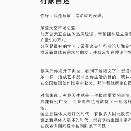
行家自述
愿意与你交流的内容包括但不限于：
前万合天宜自媒体品牌经理，带领团队建立
如何进行品牌定位？
台总用户量500万+。不仅得益于对于品
前万合天宜自媒体品牌经理，在创造出《万
你好，我是马敬，网名呦呵麦琪。
如何产出优质的新媒体内容？
内容的理解与敏锐判断。因此能够从实现执
队建立运营用户量120万+的微信公众号
如何让内容传播出去吸引更多用户？
规划传播策略，以及如何使你的品牌更有影
频，电台，直播，总用户量500万+。了
摩登天空市场总监
怎样进行有效的内容营销？
曾任4A广告公司内容营销策划主管，曾就
MCN保持合作关系，始终与青年文化在一
前万合天宜自媒体品牌经理，带领团队建立运营
内容商业化需要注意哪些问题？
大众、索尼、戴尔、P&G等国际一线品牌
分享是最好的学习：常受邀参与行业论坛和
户量500万+。
怎样写软文广告不招致反感？
础，使得建立自媒体品牌也更加系统和通透
品牌传播及新媒体有需求的朋友，使我反复
分享是最好的学习：常受邀参与行业论坛和企
新一代年轻人群消费升级的时代，内容营销
逻辑。
播及新媒体有需求的朋友，使我反复在理论与
相信在这些方面，能为你提供帮助。
望我的专业度和实践经验可以帮到你。
摩登天空市场总监，2018.04-至今，
请把你的问题更具体化，方便我做更精细的
草莓音乐节各地区市场项目宣传，参与摩登
很高兴你点开了页面，看到了这段文字，想必
期待与你交流！
PS.在选择与我见面前，请把你的问题更
尚展览、艺术酒店、体育、衍生品等Musi
尔一样，活成艺术品才是你生活的目的。我从
题。请把你的问题提前发给我，方便我做更
2017.03-2017.11，任龙渊文化内
在全国绘画创作比赛中获奖。那时我就断定自
期待与你相遇！
哥伦比亚影业电影在中国区的新媒体宣传。
来》《银翼杀手 2049》 营销策略及创
对我来说，有趣天生就是一件极端重要的事情
创意点,规划物料排期,把控内容质量。 
兴趣特别广泛，而我周围也有聚拢了一批这
2015.2-2017.2，万合天宜自媒体品
运。
众号，自媒体平台总用户量500万+。
这是新媒体人最好的时代，有很多人因此改变
同时配合万合天宜电影网剧等影视项目网络
也是新媒体人最坏的时代，想要杀出重围非常
在我咨询期间经常被问到以下问题：
影视项目宣传及叫兽易小星、白客、孔连