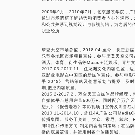
2006年9月—2010年7月，北京服装学院
通过市场调研了解趋势和消费者内心的洞察，
和公共关系到视觉设计与影视剪辑，为之后的
职业经历
摩登天空市场总监，2018.04-至今，负责
乐节各地区市场项目宣传，参与摩登天空公司
酒店、体育、衍生品等Music＋泛娱乐、青年
2017.03-2017.11，任龙渊文化内容
亚影业电影在中国区的新媒体宣传。参与电影
手 2049》 营销策略及创意策划与提案，及
期,把控内容质量。 
2015.2-2017.2，万合天宜自媒体品牌经
自媒体平台总用户量500万+。同时配合万合
想到》《报告老板》等影视项目宣传及叫兽易
2010.11-2014.10，曾任4A广告公司M
传播集团。服务于奥迪、大众、索尼、戴尔、P
牌特性和传播方向,制定内容营销策略；在品
播的底层逻辑，并运用到各个传播领域。