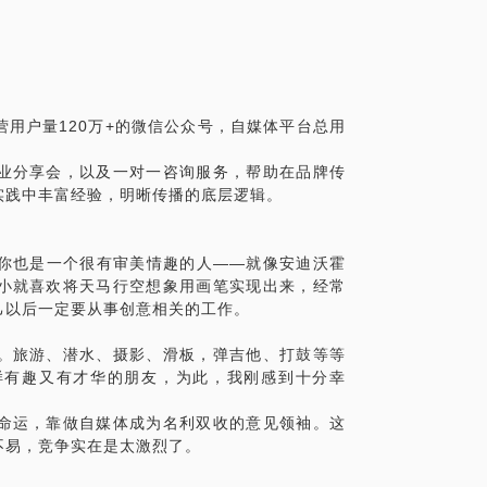
运营用户量120万+的微信公众号，自媒体平
牌策略与内容营销的洞察，更缘于对特定人群与
万没想到》爆款的新媒体影视公司，带领团
行的角度告诉你，如何建立好的内容品牌，
，打造自媒体矩阵平台：包括微信，微博，视
响力。
解短视频项目的运营机制，亲身参与创作，并于
职于世界最大的WPP传播集团。服务于奥迪、
起，与年轻人玩在一起。
用户量120万+的微信公众号，自媒体平台总用
，在品牌观念与内容创作领域打下了坚实的基
企业分享会，以及一对一咨询服务，帮助在
。
在理论与实践中丰富经验，明晰传播的底层
业分享会，以及一对一咨询服务，帮助在品牌传
门槛也越来越高，战略技巧更需要升级，希
实践中丰富经验，明晰传播的底层逻辑。
负责新媒体品牌发展与内容实现，社群用户运营，
准备，提升交流效率。
天空公司品牌公关以及音乐人乐队企宣，时
你也是一个很有审美情趣的人——就像安迪沃霍
具体化。毕竟，2小时的谈话只能解决一个小问
c＋泛娱乐、青年文化、跨界项目宣传。
小就喜欢将天马行空想象用画笔实现出来，经常
精细的准备，提升见面效率。
容总监，运用策划思维与新媒体传播经验，助力索尼
己以后一定要从事创意相关的工作。
参与电影项目《极盗车神》《蜘蛛侠:英雄归
意策划与提案，及时结合实时热点提出营销战术
。旅游、潜水、摄影、滑板，弹吉他、打鼓等等
样有趣又有才华的朋友，为此，我刚感到十分幸
牌经理，带领团队建立运营用户量120万+的微信公
命运，靠做自媒体成为名利双收的意见领袖。这
宣传，参与《万万没想到》《报告老板》等
不易，竞争实在是太激烈了。
顺等艺人企宣。