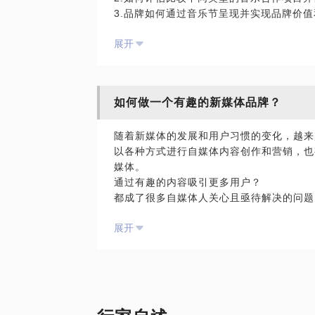
3.品牌如何通过音乐节呈现并实现品牌价
4.可以通过什么样的渠道到达精准人群目
怎么保持高效而持续的产出创作？
展开
5.如何让音乐不止是音乐？
短视频脚本怎么写？
6.音乐与地产、影视、体育、旅游、快消
人出不出现？出现了该说点什么？怎么表演
乐营销案例？
用什么工具拍摄剪辑，能又好又快地产出低
如有合适的音乐艺术项目契机，可推荐合作
如何做一个有趣的新媒体品牌？
运营：
适合人群：
随着新媒体的发展和用户习惯的变化，越来
1.丰富知识：对品牌音乐内容营销方向感
视频平台运营机制是怎样的？
以各种方式进行自媒体内容创作和营销，也
2.寻求合作：对音乐节、巡演、音乐艺人
我的内容适合在什么平台发布？
媒体。
牌、公关广告、内容营销相关行业从业者、
怎么推广涨粉，更好地传播？
通过有趣的内容吸引更多用户？
3.交流学习：通过话题相互交流探讨，看
都成了很多自媒体人关心且亟待解决的问题
转化：
展开
我在品牌内容营销有8年以上的实战经验，
怎么转化短视频观众成为我的产品用户？
公司群邑集团竞立媒体，曾服务于奥迪、大
@呦呵麦琪，马敬，青年文化品牌资深玩家
怎么让短视频帮我卖货？
牌，对于品牌策划，内容营销以及PPT策
牌，关注年轻消费群体，始终与活跃在最一
方向上给予帮助。现就职于万合天宜，我在
个号从几万运营到一个100w＋用户量级
曾从事新媒体内容创作和好莱坞电影营销工
建好的内容品牌，以及相应的营销传播策略
策划咨询。
摩登天空市场总监