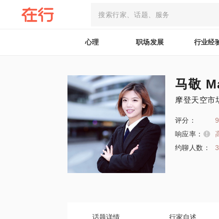
心理
职场发展
行业经
马敬 Ma
摩登天空市
评分：
9
响应率：
约聊人数：
话题详情
行家自述