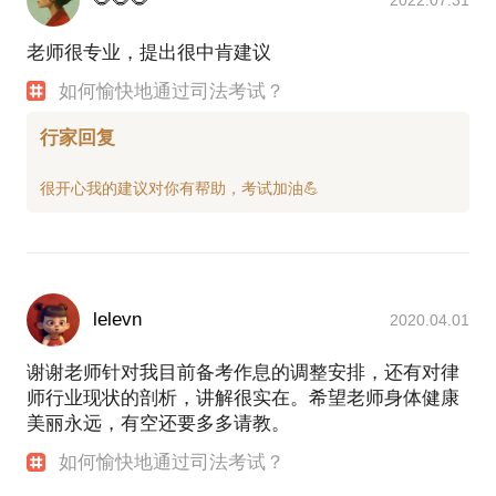
的精力与时间管理体系，是实战派。
写作并出版了《精力与时间双重管理研习手册》，上
老师很专业，提出很中肯建议
市3天之内售罄，并在三个月之内加印了三版……
如何愉快地通过司法考试？
涉外律师以及多年培训讲课的经历，让我养成了严谨
行家回复
的逻辑，清晰的表达，以及深入浅出的讲解，受到学
员的好评。
综上，目前，我致力于做自己喜爱又擅长、对年轻
人、职场人士以及热爱成长的伙伴们有益的事。
1、到国家电网、电信等企业进行培训与分享。
2、在拆书帮、拆书学院、一块听听等平台开设读书＆
lelevn
2020.04.01
拆书课程。
3、在荔枝上开设精力&时间管理专栏，常年讲线上课
谢谢老师针对我目前备考作息的调整安排，还有对律
和线下课。
师行业现状的剖析，讲解很实在。希望老师身体健康
美丽永远，有空还要多多请教。
如何愉快地通过司法考试？