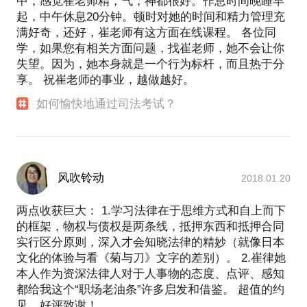
中，感觉崔老师精，气，神都很好。作息时间晚睡早
起，中午休息20分钟。顿时对她的时间和精力管理充
满好奇，还好，崔老师有这方面在线课程。 各位同
学，如果您有相关方面问题，找崔老师，她不会让你
失望。因为，她本身就是一个行为标杆，而且热于分
享。 祝崔老师的事业，越做越好。
如何愉快地通过司法考试？
风吹铃动
2018.01.20
两点收获巨大： 1.学习法律在于思维方式和自上而下
的框架，物权与债权是两条线，抵押东西和抵押合同
实行区分原则，深入才会知晓法律的精妙（就像日本
文化的体验与看《菊与刀》文字的差别）。 2.崔律她
本人作为资深法律人对于人事物的态度、点评、感知
都给我这个“职场老油条”许多启发和借鉴。 超值的约
见，好评致谢！