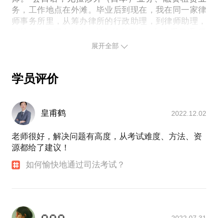
务，工作地点在外滩。毕业后到现在，我在同一家律
师事务所里，从筹办律所的行政助理，到律师助理，
到律师，直至合伙人。长年律所工作，加之受日语/日
本文化的影响，养成了我严肃、严谨又细致的“大女
展开全部
人”工作习惯。
（2）工作之余，2014年参加了拆书帮（一个非营利
学员评价
性的读书组织），带领职场人读书和成长。至今已5年
有余。荣获全国“最佳拆书家”、“最佳写手”奖，连任三
届上海喜乐分舵的舵主。
皇甫鹤
2022.12.02
俗话说：读书使人明智，我希望用“拆书”的方法引导
老师很好，解决问题有高度，从考试难度、方法、资
大家“真正”地“会读书”，真正地“明智”。 我个人也以此
源都给了建议！
为契机，对很多方面均有涉猎，例如：职场技能、时
间管理、整理术，幸福术……
如何愉快地通过司法考试？
（3）作为涉外（日）律师，采用国外的“计时收费”模
式，对每一分钟都特别珍惜。10+年律师的时间记
录、以及精力&时间管理经验，让我形成了一套独特
🌻🌻🌻
2022.07.31