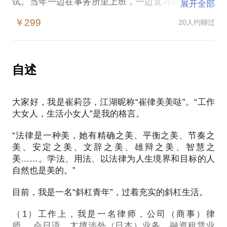
试。当年一边在事务所里上班，一边复习司法考试，
展开全部
不到半年时间，以400+高分，一次性通过司法考试。
￥299
20人约聊过
这几年，在工作之余开微课，教普通人学法律，又回
想起多位没有通过司法考试的助理，才渐渐明白，当
初我为什么能高分通过司法考试。 这里面，有最基础
的法律思维，是很多人没有学透的，或者是司考老师
自述
没有讲到的。
同时，这几年加入拆书帮，大约每年阅读了200本法
大家好，我是崔莉莎，江湖昵称“崔律美美哒”。“工作
律外的书籍，包括笔记术、时间管理术等等。发现当
大女人，生活小女人”是我的格言。
年我准备司法考试时用的复习技巧，虽然是我自己摸
索的，但都是有科学依据的，符合规律的。
“法律是一种美，她有精确之美、平衡之美、节奏之
遂，开此话题，希望能给考生们带来一点新思路和启
美、安定之美、文辞之美、雄辩之美、智慧之
美……。学法、用法、以法律为人生境界和目标的人
自然也是美的。”
目前，我是一名“斜杠青年”，过着充实的斜杠生活。
（1）工作上，我是一名律师，公司（商事）律
师。 会日语，尢擅涉外（日本）业务、融资租赁业