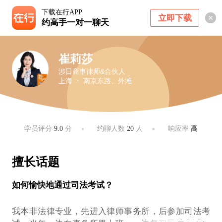
下载在行APP
立即下载
约高手一对一聊天
崔莉莎
涉日商事律师&合伙人
上海 ・ 南京东路、外滩
学员评分
9.0
分
约聊人数
20
人
响应率
高
擅长话题
如何愉快地通过司法考试？
我本非法律专业，先进入律师事务所，后参加司法考