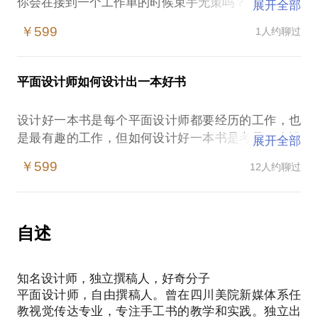
你会在接到一个工作单的时候束手无策吗？
展开全部
你遇见的最头痛的客户和工作是怎样的？
￥599
1人约聊过
你觉得设计师工作的时间是什么时候？
关于书籍设计的所有问题，期待和大家一起探讨。没
有教导和提问的限制，我们就是一起讲讲设计工作中
平面设计师如何设计出一本好书
设计好一本书是每个平面设计师都要经历的工作，也
是最有趣的工作，但如何设计好一本书是考量一个设
展开全部
计师综合素质和能力最基本的途径。
￥599
12人约聊过
在这样的情况下，初入行的设计师或艺术院校的平面
设计系学生容易遭遇：
在接到一个设计邀请的时候如何表现得让客户信任？
如何有效完成好一个设计项目？究竟谁的意见更重
自述
要？
怎样把控收费的标准，设计师是怎么收费的，你有自
知名设计师，独立撰稿人，好奇分子
己的标准吗？
平面设计师，自由撰稿人。曾在四川美院新媒体系任
我学习过油画和建筑设计，这不代表我想成为一个艺
教视觉传达专业，专注手工书的教学和实践。独立出
术家和建筑师。我爱电影，做一个平面设计师不是我