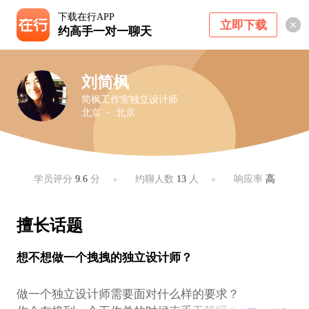
下载在行APP
立即下载
约高手一对一聊天
刘简枫
简枫工作室独立设计师
北京 ・ 北京
学员评分
9.6
分
约聊人数
13
人
响应率
高
擅长话题
想不想做一个拽拽的独立设计师？
做一个独立设计师需要面对什么样的要求？