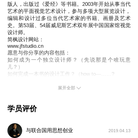
版人，出版过《爱经》等书籍。2003年开始从事当代
的理想，但我在这个领域里做的还算好。工作不是为
艺术的平面视觉艺术设计，参与多项大型展览设计，
了实现梦想，而是为了成为更好的自己。我以独立设
编辑和设计过多位当代艺术家的书籍、画册及艺术
计师的身份参与了很多大型的工作，编辑和设计了很
史。第53届、54届威尼斯艺术双年展中国国家馆视觉
多书和画册，写过一些艺术专栏，也作为艺术家参加
设计师。
过几个展览，策划过几个展览，这都是自然发生的。
简枫设计网站：
我把每一本书的阅读过程想像成一个电影，把每一本
www.jfstudio.cn
愿意与你分享的内容包括：
书想像成一个小建筑，其实任何理想都可以通过不同
如何成为一个独立设计师？（先说那是个啥玩意
的方式实现，只要你有好的方法，我们一起来探索这
儿？）
些方法吧。
如何完成一本书的设计工作？（how to—……?
我愿意与你分享的内容包括：
设计仅仅只是设计吗？不是？那是什么？
让自己成为一个专业的、可信任的设计师并不难，但
展开全部
方法很重要；
在离开学校后只能从工作中得到学习和进步，所以独
立工作时，决定接什么样的案子和工作很重要；
学员评价
慎独：在工作进入瓶颈的时候，独立工作的人怎么完
与联合国用思想创业
2019.04.13