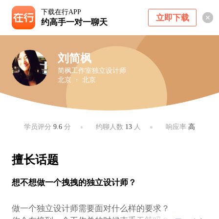
下载在行APP
立即下载
约高手一对一聊天
刘简枫
简枫工作室独立设计师
北京 ・ 北京
学员评分
9.6
分
约聊人数
13
人
响应率
高
擅长话题
想不想做一个拽拽的独立设计师？
做一个独立设计师需要面对什么样的要求？