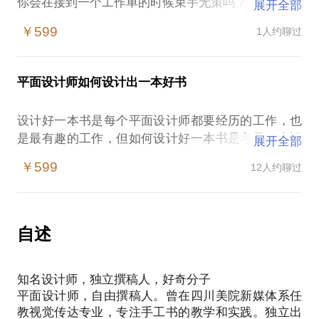
你会在接到一个工作单的时候束手无策吗？
展开全部
你遇见的最头痛的客户和工作是怎样的？
￥599
1人约聊过
你觉得设计师工作的时间是什么时候？
关于书籍设计的所有问题，期待和大家一起探讨。没
有教导和提问的限制，我们就是一起讲讲设计工作中
平面设计师如何设计出一本好书
设计好一本书是每个平面设计师都要经历的工作，也
是最有趣的工作，但如何设计好一本书是考量一个设
展开全部
计师综合素质和能力最基本的途径。
￥599
12人约聊过
在这样的情况下，初入行的设计师或艺术院校的平面
设计系学生容易遭遇：
在接到一个设计邀请的时候如何表现得让客户信任？
如何有效完成好一个设计项目？究竟谁的意见更重
自述
要？
怎样把控收费的标准，设计师是怎么收费的，你有自
知名设计师，独立撰稿人，好奇分子
己的标准吗？
平面设计师，自由撰稿人。曾在四川美院新媒体系任
我学习过油画和建筑设计，这不代表我想成为一个艺
教视觉传达专业，专注手工书的教学和实践。独立出
术家和建筑师。我爱电影，做一个平面设计师不是我