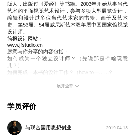
版人，出版过《爱经》等书籍。2003年开始从事当代
的理想，但我在这个领域里做的还算好。工作不是为
艺术的平面视觉艺术设计，参与多项大型展览设计，
了实现梦想，而是为了成为更好的自己。我以独立设
编辑和设计过多位当代艺术家的书籍、画册及艺术
计师的身份参与了很多大型的工作，编辑和设计了很
史。第53届、54届威尼斯艺术双年展中国国家馆视觉
多书和画册，写过一些艺术专栏，也作为艺术家参加
设计师。
过几个展览，策划过几个展览，这都是自然发生的。
简枫设计网站：
我把每一本书的阅读过程想像成一个电影，把每一本
www.jfstudio.cn
愿意与你分享的内容包括：
书想像成一个小建筑，其实任何理想都可以通过不同
如何成为一个独立设计师？（先说那是个啥玩意
的方式实现，只要你有好的方法，我们一起来探索这
儿？）
些方法吧。
如何完成一本书的设计工作？（how to—……?
我愿意与你分享的内容包括：
设计仅仅只是设计吗？不是？那是什么？
让自己成为一个专业的、可信任的设计师并不难，但
展开全部
方法很重要；
在离开学校后只能从工作中得到学习和进步，所以独
立工作时，决定接什么样的案子和工作很重要；
学员评价
慎独：在工作进入瓶颈的时候，独立工作的人怎么完
与联合国用思想创业
2019.04.13