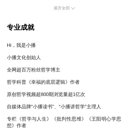
今日头条、微信读书、喜马拉牙、网易、B站、小红
【这次交流，你将获得】
3、了解付费内容行业现状。（如头条、微信读书、得
展开全部
7、带你进入知识付费、写作变现领域，帮你推荐平台
书等平台签约作者
到、有书等平台）
和人脉。
1、怎么读书：如何有效读一本书，不要读完啥都不知
期待与你分享交流，希望对你有启发。
道。
专业成就
4、了解如何运营推广自媒体。（如怎么定位、拉新、
期待与你分享交流，希望对你有启发。
促活）
2、习惯养成：如何摆脱懒惰，养成阅读好习惯。
Hi，我是小播
5、了解如何写出一篇10万+爆文。（如何起文章标
3、输入输出：如何从0到1开始写作，输入输出同样
题，爆文如何写）
小播文化创始人
重要。
全网超百万粉丝哲学博主
6、了解如何高效阅读，养成学习和反思的习惯，帮忙
4、读什么书：选书很关键，不要浪费时间。
你终身成长。
哲学科普《幸福的底层逻辑》作者
5、读书写作变现：带你进入知识付费、写作变现领
7、带你进入知识付费、写作变现领域，帮你推荐各大
原创哲学视频超800期浏览量超1亿次
域，帮你推荐平台和人脉。
平台和人脉资源。
自媒体品牌“小播读书”、“小播讲哲学”主理人
专栏《哲学与人生》《批判性思维》《王阳明心学思
想》作者