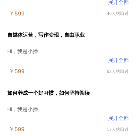
展开全部
小播文化创始人
￥599
46人约聊过
全网超百万粉丝哲学博主
自媒体运营，写作变现，自由职业
哲学科普《幸福的底层逻辑》作者
Hi，我是小播
原创哲学视频超800期浏览量超1亿次
展开全部
小播文化创始人
自媒体品牌“小播读书”、“小播讲哲学”主理人
￥599
92人约聊过
全网超百万粉丝哲学博主
专栏《哲学与人生》《批判性思维》《王阳明心学思
想》作者
如何养成一个好习惯，如何坚持阅读
哲学科普《幸福的底层逻辑》作者
今日头条、微信读书、喜马拉牙、网易、B站、小红
Hi，我是小播
原创哲学视频超800期浏览量超1亿次
书等平台签约作者
展开全部
小播文化创始人
自媒体品牌“小播读书”、“小播讲哲学”主理人
￥599
17人约聊过
期待与你分享交流，希望对你有启发。