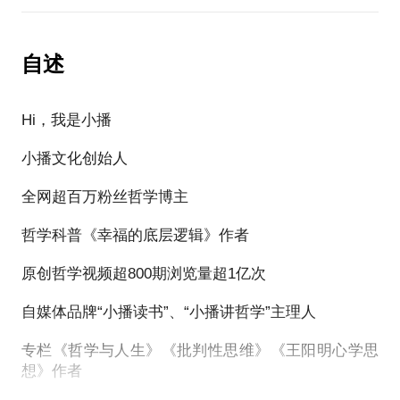
全网超百万粉丝哲学博主
专栏《哲学与人生》《批判性思维》《王阳明心学思
想》作者
哲学科普《幸福的底层逻辑》作者
自述
【这次交流，你将获得】
今日头条、微信读书、喜马拉牙、网易、B站、小红
原创哲学视频超800期浏览量超1亿次
书等平台签约作者
1、分享我的自媒体文章写作和策划经验。
Hi，我是小播
自媒体品牌“小播读书”、“小播讲哲学”主理人
期待与你分享交流，希望对你有启发。
小播文化创始人
2、分享我的音频制作和运营经验。
专栏《哲学与人生》《批判性思维》《王阳明心学思
全网超百万粉丝哲学博主
3、分享我的短视频拍摄、后期制作，以及短视频内容
想》作者
策划和运营经验。
哲学科普《幸福的底层逻辑》作者
【这次交流，你将获得】
今日头条、微信读书、喜马拉牙、网易、B站、小红
4、帮你分析并找到兴趣+能力的最佳结合点，找到价
原创哲学视频超800期浏览量超1亿次
书等平台签约作者
1、了解如何通过写作变现。（如书评、听书稿、拆书
值定位。
稿怎么写）
自媒体品牌“小播读书”、“小播讲哲学”主理人
期待与你分享交流，希望对你有启发。
5、如何放大你的兴趣价值，把兴趣变成兼职。
专栏《哲学与人生》《批判性思维》《王阳明心学思
2、了解如何通过粉丝变现。（如粉丝变现方式，圈
想》作者
子、专栏怎么玩）
6、如何巩固你的价值，打造属于你的圈层经济。