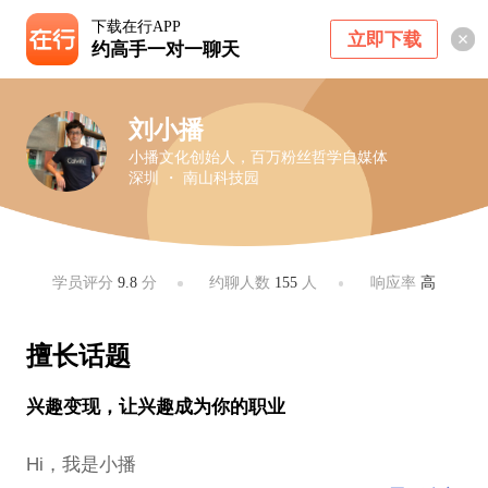
下载在行APP
立即下载
约高手一对一聊天
刘小播
小播文化创始人，百万粉丝哲学自媒体
深圳 ・ 南山科技园
学员评分
9.8
分
约聊人数
155
人
响应率
高
擅长话题
兴趣变现，让兴趣成为你的职业
Hi，我是小播