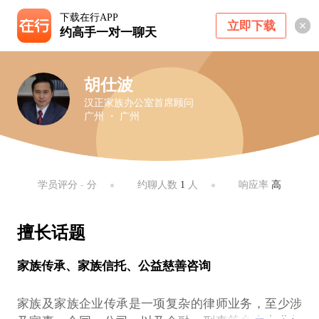
下载在行APP
立即下载
约高手一对一聊天
胡仕波
汉正家族办公室首席顾问
广州 ・ 广州
学员评分
-
分
约聊人数
1
人
响应率
高
擅长话题
家族传承、家族信托、公益慈善咨询
家族及家族企业传承是一项复杂的律师业务，至少涉