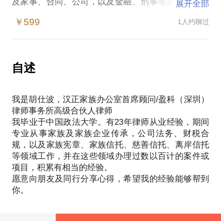
及家事、合同、公司，以及金融、刑事等多个专业领
展开全部
域，其涉及的常见法律问题通常包括：
￥599
1人约聊过
离婚及家庭财产分割
继承、遗嘱及遗产分割
私生子安排
败家子约束
自述
财产信托
家族基金
我是胡仕波，汉正家族办公室首席顾问/盈科（深圳）
企业改制、继位及传承
律师事务所高级合伙人律师
股权架构
我毕业于中国政法大学。有23年律师从业经验，期间
章程设计
专业从事家族及家族企业传承，公司法务、财税合
公司治理及法务
规，以及家族宪章、家族信托、慈善信托、离岸信托
经济犯罪预防和避免
等领域工作，并在这些领域办理过数以百计的案件或
因此，承接这类问题不仅需要深厚全面的法学功底，
项目，积累有相当的经验。
愿意向朋友及同行分享心得，希望我的经验能够帮到