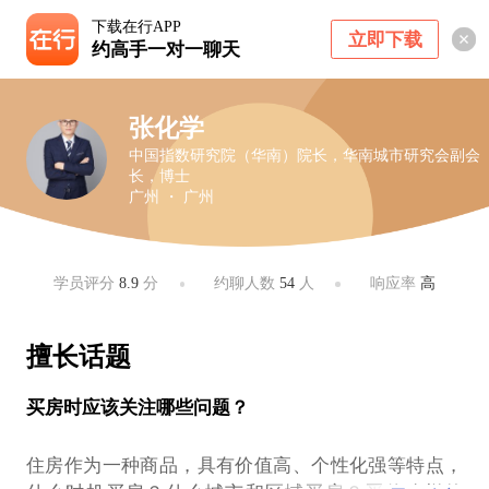
下载在行APP
立即下载
约高手一对一聊天
张化学
中国指数研究院（华南）院长，华南城市研究会副会
长，博士
广州 ・ 广州
学员评分
8.9
分
约聊人数
54
人
响应率
高
擅长话题
买房时应该关注哪些问题？
住房作为一种商品，具有价值高、个性化强等特点，