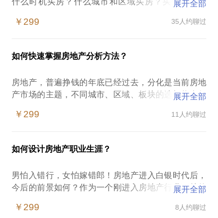
什么时机买房？什么城市和区域买房？买什么样的
展开全部
房？买房时应该关注哪些问题……
￥299
35人约聊过
这些问题都关系着你一生最大的投资是否成功，而房
地产是一个专业性很强，同时又处处有陷阱的商品，
你值得向专家请教！我主要从以下几个方面解决您的
如何快速掌握房地产分析方法？
问题：
从城市选择、城市化战略、区域经济发展、房地产供
房地产，普遍挣钱的年底已经过去，分化是当前房地
求等方面，分析全国哪些主要城市房地产投资潜力比
产市场的主题，不同城市、区域、板块的选择将在很
展开全部
较大？
大程度上决定你的投资是否成功！
从城市规划、重点投资、区域供求、城市规模及城市
￥299
11人约聊过
在这样的情况下，购房者容易遭遇：
化阶段等方面，分析应该在哪些区域买房？
不知道该选择去哪个城市投资；
买房时，如何从区位、社区规划、户型、开发商品牌
不知道改选择什么样的区域；
信誉、物业服务等方面，判断哪个项目具有投资价
如何设计房地产职业生涯？
不知道该选择什么样的社区。
值？
我拥有20年房地产研究和从业经验，对房地产相关理
PS：与我见面前，请明确你的问题，这样才能在有限
男怕入错行，女怕嫁错郎！房地产进入白银时代后，
论如区域经济学、城市化、金融学等有深入的研究，
的时间获得更多的收获。
今后的前景如何？作为一个刚进入房地产行业不就的
展开全部
为行业多家知名开发商和金融机构提供过顾问咨询服
新兵，该从哪个岗位和领域做起？
务。我愿意与你分享的内容包括：
￥299
8人约聊过
【在行郑重提示】：投资及其关联行为存在风险，决
房地产行业涉及多个专业领域：销售、策划、投资、
如何快速掌握基础知识，如城市化、房地产知识、区