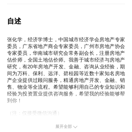
策应需谨慎。此话题内容仅为该行家在理财保险领域
开发、工程、财务、行政......，选择哪个领域，就决
域经济学等，学会分析问题的逻辑、方法；
的个人经验、意见或观点，仅供学员参考所用。本话
分析行业形势、市场状况、区域优劣、楼盘建议；
题内容及行家观点不代表平台观点，平台对话题内容
自述
提供投资置业建议。
PS.在选择与我见面前，请把你的问题更具体化。毕
竟一小时的谈话只能解决一个小问题。请把你的问题
张化学，经济学博士，中国城市经济学会房地产专家
提前发给我，方便我做更精确的准备，提升见面效
委员，广东省地产商会专家委员，广州市房地产协会
专家委员，华南城市研究会常务副会长，注册房地产
估价师，全国土地估价师。我善于城市经济与房地产
研究，有20年房地产开发、金融、咨询从业经验，期
间为万科、保利、远洋、碧桂园等近数十家知名房地
产企业提供过顾问服务，精通房地产开发、金融、销
售、物业等全流程。希望能够利用自己的专业知识和
经验为投资置业提供咨询服务，希望我的经验能够帮
到你！
展开全部