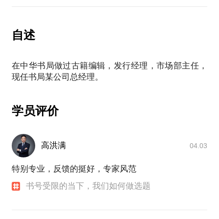
PS.在选择与我见面前，请把你的问题更具体化。毕
竟一小时的谈话只能解决一个小问题。请把你的问题
自述
提前发给我，方便我做更精确的准备，提升见面效
在中华书局做过古籍编辑，发行经理，市场部主任，
学员评价
高洪满
04.03
特别专业，反馈的挺好，专家风范
书号受限的当下，我们如何做选题