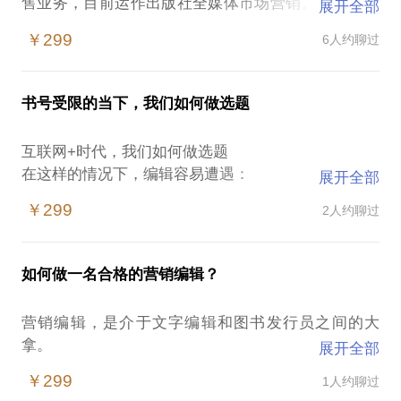
售业务，目前运作出版社全媒体市场营销。以16年的
展开全部
经验，助力你实现梦想，收获成功。
￥299
6人约聊过
全程策划参与以下营销活动：康震、马未都、倪萍等
名家作品的全国巡签；点校本《史记》修订本全球同
步发行暨后续24史系列修订本营销；第二届伯鸿书香
书号受限的当下，我们如何做选题
奖系列活动全程策划；首届二届中华书局4·23读者开
发日总策划。
互联网+时代，我们如何做选题
个人体会：成功来自知识积累、诗性想象和实战经
在这样的情况下，编辑容易遭遇：
展开全部
验。
不知道互联网+为何物，与自己有什么关系；
可以从以下方面为图书出版从业者提供专业建议：
￥299
2人约聊过
选题怎样吸引人；
如何判定图书选择的梯次性（比如特定内容的图书从
好选题的背后需要什么。
入门级到进阶级的判断）
我在资深出版人。16年出版业实战经验，编书、写
如何让市场和作者更好地结合，提升图书选题的合理
如何做一名合格的营销编辑？
书、发行书、宣传书一条龙贯穿下来。现为百年老店
性
中华书局副编审、市场部负责人。
如何以渠道为中心，提升服务意识，更好地为读者和
营销编辑，是介于文字编辑和图书发行员之间的大
我愿意与你分享的内容包括：
作者服务
拿。
展开全部
帮你找自己的长处；
如何引领市场需求、引导读者提升自己的认知能力
作为一名编辑，需要具备的基本素养是什么；
￥299
1人约聊过
给你一个也许明亮的选题方向。