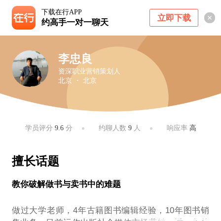
下载在行APP
立即下载
约高手一对一聊天
李忠良
资深职业营销策划人
北京 ・ 北京
学员评分
9.6
分
约聊人数
9
人
响应率
高
擅长话题
教你破解做书与卖书中的难题
做过大学老师，4年古籍图书编辑经验，10年图书销