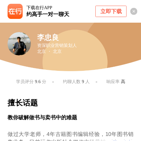
下载在行APP
立即下载
约高手一对一聊天
李忠良
资深职业营销策划人
北京 ・ 北京
学员评分
9.6
分
约聊人数
9
人
响应率
高
擅长话题
教你破解做书与卖书中的难题
做过大学老师，4年古籍图书编辑经验，10年图书销