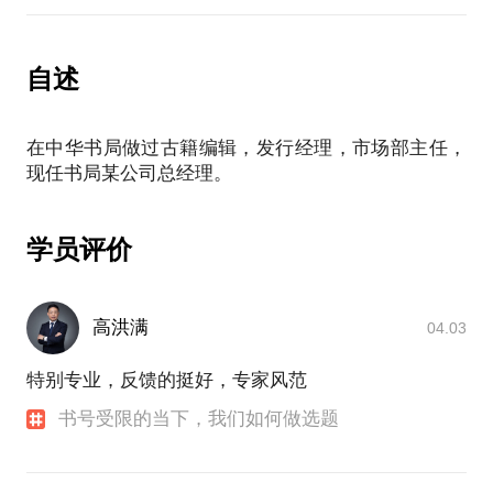
PS.在选择与我见面前，请把你的问题更具体化。毕
竟一小时的谈话只能解决一个小问题。请把你的问题
自述
提前发给我，方便我做更精确的准备，提升见面效
在中华书局做过古籍编辑，发行经理，市场部主任，
学员评价
高洪满
04.03
特别专业，反馈的挺好，专家风范
书号受限的当下，我们如何做选题