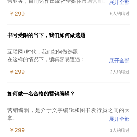
售业务，目前运作出版社全媒体市场营销。以16年的
展开全部
经验，助力你实现梦想，收获成功。
￥299
6人约聊过
全程策划参与以下营销活动：康震、马未都、倪萍等
名家作品的全国巡签；点校本《史记》修订本全球同
步发行暨后续24史系列修订本营销；第二届伯鸿书香
书号受限的当下，我们如何做选题
奖系列活动全程策划；首届二届中华书局4·23读者开
发日总策划。
互联网+时代，我们如何做选题
个人体会：成功来自知识积累、诗性想象和实战经
在这样的情况下，编辑容易遭遇：
展开全部
验。
不知道互联网+为何物，与自己有什么关系；
可以从以下方面为图书出版从业者提供专业建议：
￥299
2人约聊过
选题怎样吸引人；
如何判定图书选择的梯次性（比如特定内容的图书从
好选题的背后需要什么。
入门级到进阶级的判断）
我在资深出版人。16年出版业实战经验，编书、写
如何让市场和作者更好地结合，提升图书选题的合理
如何做一名合格的营销编辑？
书、发行书、宣传书一条龙贯穿下来。现为百年老店
性
中华书局副编审、市场部负责人。
如何以渠道为中心，提升服务意识，更好地为读者和
营销编辑，是介于文字编辑和图书发行员之间的大
我愿意与你分享的内容包括：
作者服务
拿。
展开全部
帮你找自己的长处；
如何引领市场需求、引导读者提升自己的认知能力
作为一名编辑，需要具备的基本素养是什么；
￥299
1人约聊过
给你一个也许明亮的选题方向。