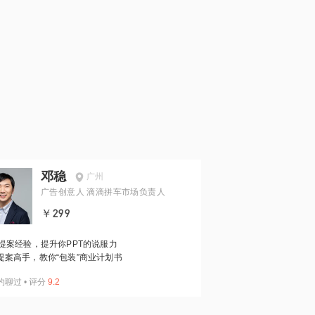
邓稳
广州
广告创意人 滴滴拼车市场负责人
￥299
年提案经验，提升你PPT的说服力
提案高手，教你“包装”商业计划书
约聊过
•
评分
9.2