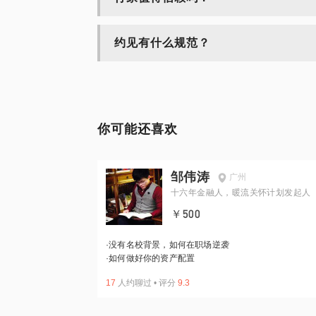
约见有什么规范？
你可能还喜欢
邹伟涛
广州
十六年金融人，暖流关怀计划发起人
￥500
·
没有名校背景，如何在职场逆袭
·
如何做好你的资产配置
17
人约聊过
•
评分
9.3