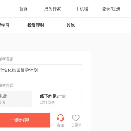
首页
成为行家
手机端
登录/注册
育学习
投资理财
其他
约聊话题
个性化出国留学计划
约聊方式
电话
线下约见
(
广州
)
通话
1对1面谈
一键约聊
客服
心愿单