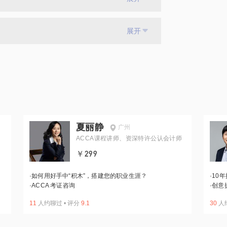
展开
夏丽静
广州
ACCA课程讲师、资深特许公认会计师
￥299
·
如何用好手中“积木”，搭建您的职业生涯？
·
10
·
ACCA 考证咨询
·
创意
11
人约聊过
•
评分
9.1
30
人