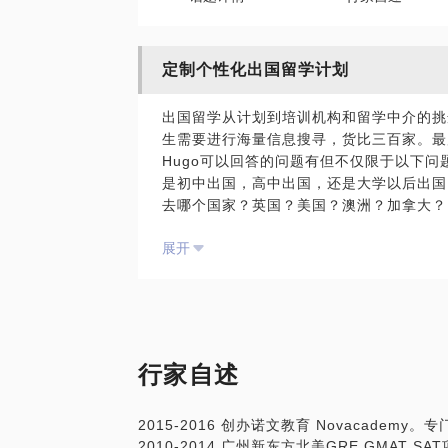
定制个性化出国留学计划
出国留学从计划到培训机构和留学中介的挑
生需要进行海量信息搜寻，货比三百家。最
Hugo可以回答的问题有但不仅限于以下问
是初中出国，高中出国，还是大学以后出国
去哪个国家？英国？美国？澳洲？加拿大？
如何选择学校？看专业还是看学校的综合排
展开
高中生是否需要参加高中国际部或者国际高
备考语言类（雅思/托福）考试要多久？要
备考能力类考试（SAT/ACT/GRE/GM
语言培训班如何选择？留学中介如何选择？
......
另加各种行业内幕！！！！
行家自述
Hugo愿意以最真诚的心和最专业的行业知
2015-2016 创办诺文教育 Novacadem
2010-2014 广州新东方北美GRE GMAT S