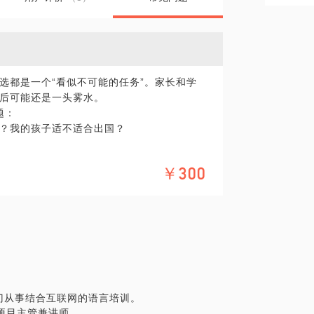
选都是一个“看似不可能的任务”。家长和学
后可能还是一头雾水。
题：
？我的孩子适不适合出国？
名？
￥300
中？对比普通高中国际部的优势？
考到多少分？
AT）要多久，要考到多少分？
识帮助各位实现最高的人生目标。^_^
y。专门从事结合互联网的语言培训。
AT项目主管兼讲师。