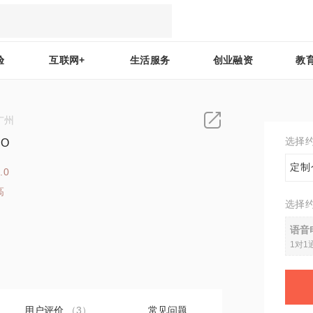
验
互联网+
生活服务
创业融资
教
广州
选择
O
定制
.0
高
选择
4
语音
1对1
用户评价
（3）
常见问题