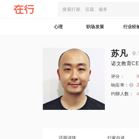
心理
职场发展
行业经
苏凡
诺文教育CE
评分：
9
响应率：
约聊人数：
话题详情
行家自述