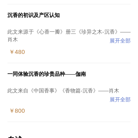
4，沉香质量优劣辨别。
（用我的所学带你一同了解我国用香的开始，香料的
（可以帮助你提供沉香原料、沉香工艺品及沉香制品
沉香的初识及产区认知
来源，各代用香的方法等文化要点，让你快速变成朋
的相关收藏建议）
友圈最懂香文化的知者。）
帮助你理解沉香相关知识，内容涵盖：
此文来源于《心香一瓣》册三《珍异之木-沉香》——
1，沉香的产生过程
肖木
展开全部
2，沉香的产区分布
3，沉香的品级区分
￥480
在中国文人官宦的笔下，沉香是一种神秘而奇特的植
物，围绕着它有很多的记载和传闻，其中十分引人注
目的就是“一木多香”的说法。就是说，沉香一树可以
一同体验沉香的珍贵品种——伽南
结出多种香品，这是一个非常特别的物种生态。在那
些交通讯息都不发达的岁月里，听闻多于见闻的，为
此文来自《中国香事》《香物篇-沉香》——肖木
它的这个特点蒙上了一层更加神秘的面纱。在那时，
展开全部
这真有如在雾霭中的山峰，虽然美到不可方物，却很
后来元代周密在其追忆南宋都城临安城市风貌的《武
难探究清楚，所以怎么能让人不着迷呢。
￥800
林旧事》一书中说到“禁中纳凉”：“……纱橱后先皆悬
挂伽兰木、真腊龙涎等香珠百斛。”这可能有些夸张，
但是我们可以从中看到，宋代宫廷内有悬挂“香珠”的
（与你一同体验海南、越南、马来西亚沉香，教你认
习惯，制作香珠的材料是伽兰木和龙涎香等名贵香