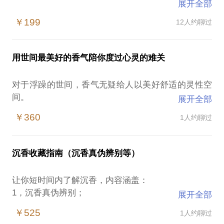
展开全部
贰零零七年的孟夏,人生中第一次与沉香相遇,这可能
￥199
12人约聊过
是我永生难忘的记忆.
还记得大学期间,我一直偏于研究“中国的石窟艺
术”和“中国文人的生活方式”两个课题,在惊叹于北魏佛
用世间最美好的香气陪你度过心灵的难关
教造像艺术之绝美、羡慕于文人们生活之闲适舒放的
时候,尽不期然的偶遇了“闻香”一事,看到了“急雪乍翻
对于浮躁的世间，香气无疑给人以美好舒适的灵性空
香阁絮，轻风吹到胆瓶梅，心字已成灰”的词句,便存
间。
展开全部
了对“心字成灰”这一绝景探知的欲望,逐步开始深入的
沉香，集天地之精华，造就世人无法合成的独特香
研究起“用香”之事,这大概就是我与它的缘起,之后许多
￥360
1人约聊过
气，它可以让人们那颗浮躁而飘荡的内心一瞬间安静
年,即使遇到如何巨大的困难,都不曾放弃对这一文化
踏实下来，所以宋代文学家丁谓才会为其著作《天香
的执着,这如同我在之前的书作中所写道的:“有一种事
传》。
物，是你找到了它，然后才能找到自己，它使你获得
沉香收藏指南（沉香真伪辨别等）
我将用这一缕“天香”为正在饱受内心焦灼的你寻找一
了一个坐标，横向纵向的出走，都是从它开始的。”从
处安静的世外桃源。
那时初见香事到今日,细算起来也有十五个年头了,始
让你短时间内了解沉香，内容涵盖：
终倾心研究,总想以真为旨,断辨真伪为任,小心治学,尽
1，沉香真伪辨别；
展开全部
力钻研,真可谓“丹心劳避弋,万里念随阳”的一意孤行,
2，沉香产地辨别；
￥525
1人约聊过
终是无悔,只因零七年的那次相遇,便决定了余生.
3，沉香品种辨别；