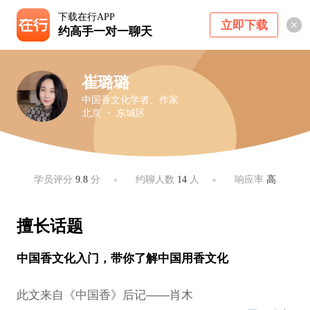
下载在行APP
立即下载
约高手一对一聊天
崔璐璐
中国香文化学者、作家
北京 ・ 东城区
学员评分
9.8
分
约聊人数
14
人
响应率
高
擅长话题
中国香文化入门，带你了解中国用香文化
此文来自《中国香》后记——肖木