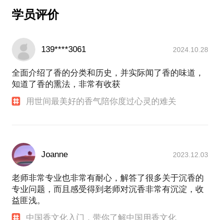
还是文人雅士的伴读之友，是钟情男女的幽远情思，
学员评价
是挚友亲朋的伴手好礼，是释门道家的必用礼仪，是
勤奋自律...
（http://e.dangdang.com/products/1901258911.html）
139****3061
2024.10.28
全面介绍了香的分类和历史，并实际闻了香的味道，
知道了香的熏法，非常有收获
用世间最美好的香气陪你度过心灵的难关
Joanne
2023.12.03
老师非常专业也非常有耐心，解答了很多关于沉香的
专业问题，而且感受得到老师对沉香非常有沉淀，收
益匪浅。
中国香文化入门，带你了解中国用香文化