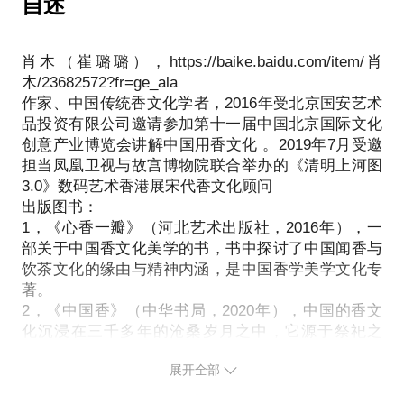
自述
料，以此祛暑。还说这环境如同仙境一般，真是奢
华。
肖木（崔璐璐），https://baike.baidu.com/item/肖
木/23682572?fr=ge_ala
作家、中国传统香文化学者，2016年受北京国安艺术
（“三生修得伽南缘”，带您一同品鉴海南伽南、越南
品投资有限公司邀请参加第十一届中国北京国际文化
创意产业博览会讲解中国用香文化 。2019年7月受邀
担当凤凰卫视与故宫博物院联合举办的《清明上河图
3.0》数码艺术香港展宋代香文化顾问
出版图书：
1，《心香一瓣》（河北艺术出版社，2016年），一
部关于中国香文化美学的书，书中探讨了中国闻香与
饮茶文化的缘由与精神内涵，是中国香学美学文化专
著。
2，《中国香》（中华书局，2020年），中国的香文
化沉浸在三千多年的沧桑岁月之中，它源于祭祀之
礼，从产生之初就连系着天地、神_、人格、福祉 古
展开全部
人的生活中处处都有香的身影。香之为物，不仅仅是
宫廷贵族的奢华享受，或是世人眼中的珍宝猎奇；它