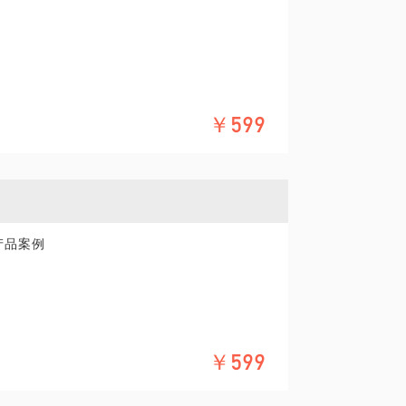
￥599
你的问题更具体化，以及说下你的背景。
产品案例
￥599
满足什么条件？CAC/LTV壁比值等。