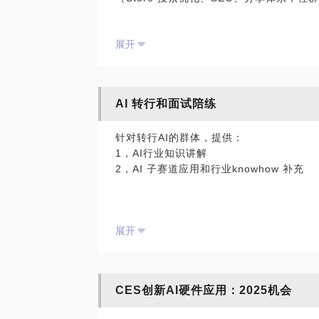
- AI 编程（Cursor。。。）
3、CAC/LTV测算
- AI 教育（Duolingo多邻国。。。）
展开
- AI 办公（AIPPT、Notta。。。）
4、增长关注的顶端指标是什么？
PS：在咨询开始前，为了效果更好，请把
5、低成本跑通获客模式：机会在哪里？
期待与你的见面！
AI 转行和面试陪练
PS：在咨询开始前，为了效果更好，请把
针对转行AI的群体，提供：
期待与你的见面！
1，AI行业知识讲解
2，AI 子赛道应用和行业knowhow 补充
针对面试AI 企业或岗位，提供：
展开
1，岗位竞争力分析
2，岗位欠缺能力和知识补充
3、AI问题模拟和陪练
CES创新AI硬件应用：2025机会
PS.在选择与我见面前，请把你的问题更具