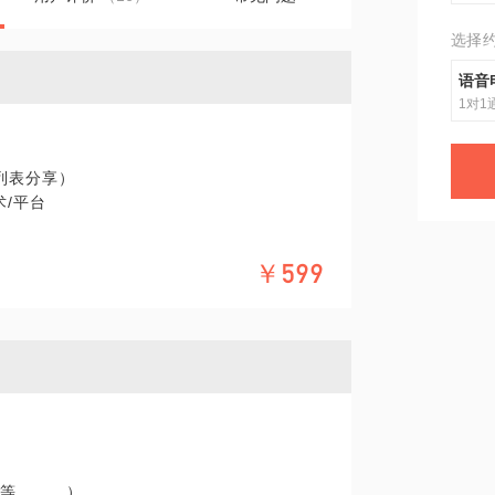
选择
语音
1对1
具列表分享）
术/平台
￥599
、商业模式、优势等）
Pika。。。）
。。）
note。。。）
群等。。。）