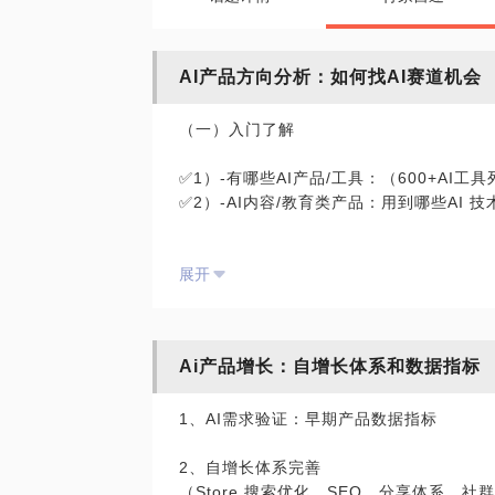
AI产品方向分析：如何找AI赛道机会
（一）入门了解
✅1）-有哪些AI产品/工具：（600+AI工
✅2）-AI内容/教育类产品：用到哪些AI 技
展开
（二）进阶了解：
✅1） 硅谷AI趋势分享
Ai产品增长：自增长体系和数据指标
✅2）讲透100个AI成功案例（产品创新
1、AI需求验证：早期产品数据指标
- AI 视频生成（Runway、字节Capcut、
- AI 搜索/通用助手（OpenAI、Glean。
2、自增长体系完善
- AI 玩具/陪伴机器人（Haiviv、Plaude 
（Store 搜索优化、SEO、分享体系，社
- AI 社交（Talkie 、character ai。。。）