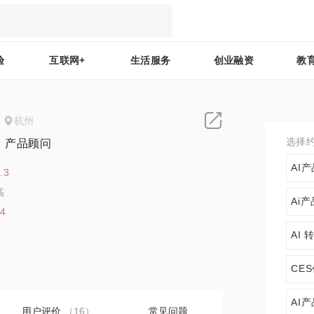
验
互联网+
生活服务
创业融资
教
杭州
选择
｜产品顾问
AI
.3
高
Ai
34
AI
CE
AI
用户评价
（16）
常见问题