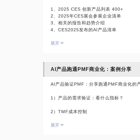
1、2025 CES 创新产品列表 400+
2、2025年CES展会参展企业清单
3、相关的报告和趋势介绍
4、CES2025发布的AI产品清单
- AI眼镜
展开
- AI戒指
- AI陪伴机器人
- AI玩具
- AI 挂件
AI产品跑通PMF商业化：案例分享
PS：在咨询开始前，为了效果更好，请把
AI产品验证PMF：分享跑通PMF商业化的
期待与你的见面！
1）产品的需求验证：看什么指标？
2）TMF成本控制
展开
3）衡量CAC/LTV：在大规模投放前，需要
4） 成功的商业模式：有哪些？