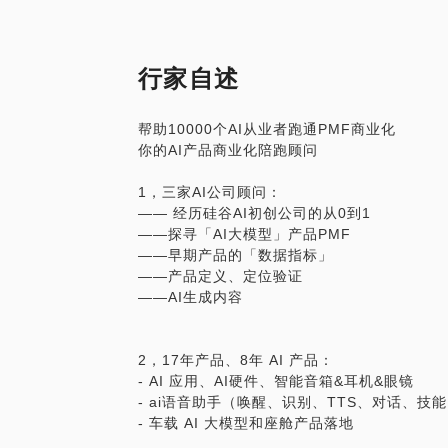
5） 跑通PMF的案例：
- AI 视频生成（Runway、字节Capcut、
行家自述
- AI 搜索/通用助手（OpenAI财务模型分
- AI 玩具/陪伴机器人（Haiviv、Plaude 
帮助10000个AI从业者跑通PMF商业化
- AI 社交（Talkie 、character ai。。。）
你的AI产品商业化陪跑顾问
- AI 编程（Cursor。。。）
- AI 教育（Duolingo多邻国。。。）
1，三家AI公司顾问：
- AI 办公（AIPPT、Notta。。。）
—— 经历硅谷AI初创公司的从0到1
——探寻「AI大模型」产品PMF
PS：在咨询开始前，为了效果更好，请把
——早期产品的「数据指标」
期待与你的见面！
——产品定义、定位验证
——AI生成内容
2，17年产品、8年 AI 产品：
- AI 应用、AI硬件、智能音箱&耳机&眼镜
- ai语音助手（唤醒、识别、TTS、对话、技能
- 车载 AI 大模型和座舱产品落地