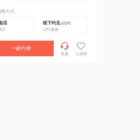
约聊方式
电话
线下约见
(
杭州
)
通话
1对1面谈
一键约聊
客服
心愿单