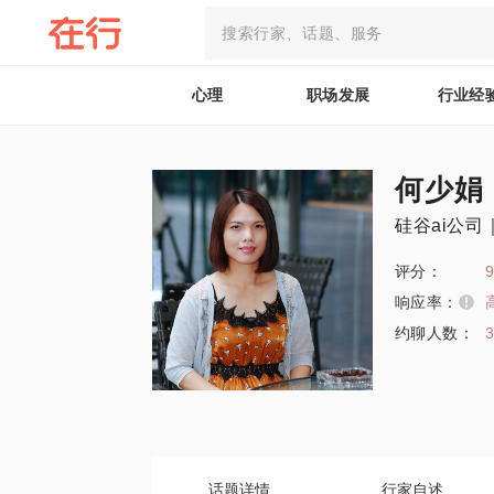
心理
职场发展
行业经
何少娟
硅谷ai公司
评分：
9
响应率：
约聊人数：
话题详情
行家自述