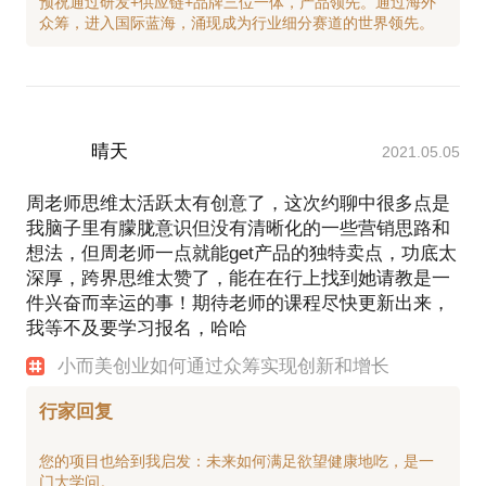
预祝通过研发+供应链+品牌三位一体，产品领先。通过海外
2、文旅项目的策划和运营
3、小而美创业主理人的创新和增长教练
【媒体专访和报道】
《股权众筹创新模式开启风险防火墙》
《众筹核心在于“筹人”》
晴天
2021.05.05
《打造武汉创客生态圈，推出四大支持计划 晨报启
动“地铁创客合伙人”项目》
周老师思维太活跃太有创意了，这次约聊中很多点是
《众筹创业网周蓓|从文艺女青年到乡村合伙人的一程
我脑子里有朦胧意识但没有清晰化的一些营销思路和
山水一年华》
想法，但周老师一点就能get产品的独特卖点，功底太
《用众筹保护原产地农产品及非物质文化遗产》
深厚，跨界思维太赞了，能在在行上找到她请教是一
《[乡贤论坛]周蓓：好的众筹产品也应是“情趣用品”》
件兴奋而幸运的事！期待老师的课程尽快更新出来，
《湖北民宿众筹第一人，告诉你怎样留住人留住钱留
我等不及要学习报名，哈哈
住乡愁！》
小而美创业如何通过众筹实现创新和增长
《周蓓让“创客+众筹”不只停留在“讲故事”》-《中国妇
女报》20170512期第A3版
行家回复
《湖北夷陵（樟村坪）第二届民宿高峰论坛成功举
您的项目也给到我启发：未来如何满足欲望健康地吃，是一
办》
门大学问。