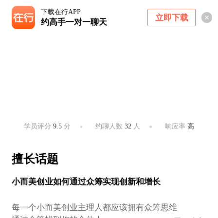
下载在行APP
立即下载
约高手一对一聊天
周蓓
心宿吾乡文旅创始人
武汉 ・ 湖北，武汉
学员评分
9.5
分
约聊人数
32
人
响应率
高
擅长话题
小而美创业如何通过众筹实现创新和增长
每一个小而美创业主理人都应该拥有众筹思维