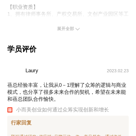
【职业资质】
1、拥有律师事务所、产权交易所、文创产业园区等工
作经历和管理经验，擅长公司法律顾问、项目股权投
融资、文化创意、文旅产业等相关领域。
展开全部
2、参与创建国内首个服务于小微科技型企业的光谷孵
化产权（股权）电子交易系统
学员评价
3、参与创建光谷创意产业基地，担任运营管理中心主
任。
4、参与创建武汉市旅游民宿协会
5、创设了“乡建众筹”乡村振兴共建模式
Laury
2023.02.23
2015和2016年，连续两届受邀出席由湖北省委宣传
部、湖北省住建厅指导，湖北省村镇建设协会等机构
蓓总经验丰富，让我从0－1理解了众筹的逻辑与商业
联合主办的“乡贤论坛”，作为嘉宾做主题演讲《用众
模式，也分享了很多未来合作的契机，希望在未来能
筹保护原产地农产品和非物质文化遗产》和《从乡愁
和蓓总团队合作愉快。
到乡筹，乡建众筹的实践与创新》。
小而美创业如何通过众筹实现创新和增长
6、武汉市旅游民宿协会导师团成员
行家回复
【研究和工作领域】
1、在地文化产品的开发和运营