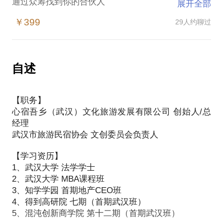
通过众筹找到你的合伙人
展开全部
通过众筹筛选出你的第一批忠实粉丝
￥399
29人约聊过
通过众筹培养你的第一批强粘性传播者
通过众筹测试产品的创新和创意
通过众筹以最低的成本创业试错
自述
【职务】
心宿吾乡（武汉）文化旅游发展有限公司 创始人/总
经理
武汉市旅游民宿协会 文创委员会负责人
【学习资历】
1、武汉大学 法学学士
2、武汉大学 MBA课程班
3、知学学园 首期地产CEO班
4、得到高研院 七期（首期武汉班）
5、混沌创新商学院 第十二期（首期武汉班）