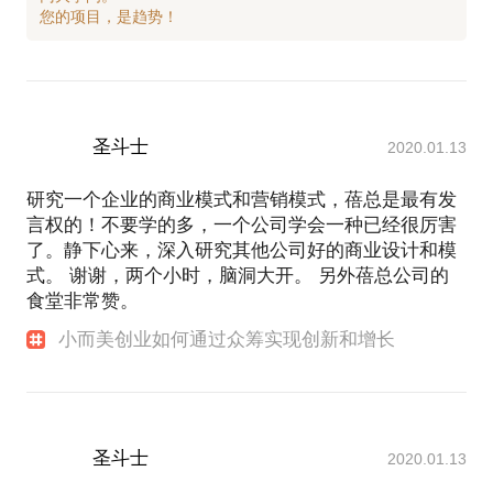
《第二届湖北（夷陵·樟村坪）民宿发展大会即将开
幕！》
《湖北省首个美丽乡村建设培训基地在苍葭冲揭牌，
乡建第一课爆棚。》
《国内首家民宿体验馆首秀，民宿及乡村运营宝典首
次曝光 》
圣斗士
2020.01.13
研究一个企业的商业模式和营销模式，蓓总是最有发
言权的！不要学的多，一个公司学会一种已经很厉害
了。静下心来，深入研究其他公司好的商业设计和模
式。 谢谢，两个小时，脑洞大开。 另外蓓总公司的
食堂非常赞。
小而美创业如何通过众筹实现创新和增长
圣斗士
2020.01.13