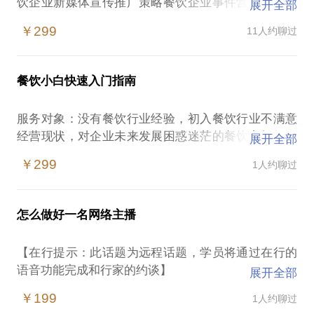
饮企业新媒体宣传推广策略餐饮企业事件营销策略餐
展开全部
饮企业营销活动策略餐饮企业品牌建设策略我有什么
￥299
11人约聊过
样优势：多年传统媒体工作、著名美食节目《吃在成
都》主播经验，以业内人士的眼光帮您选择最适合您
的媒体宣传今日头条、成都范儿签约美食家，以新媒
餐饮小白快速入门指南
体实践经验为您选择最适合您的信媒体宣传四川著名
吃货组织《通吃帮》核心成员，我将为您搭建起与万
服务对象：没有餐饮行业经验，初入餐饮行业不满意
千吃货之前的桥梁全国十大民生品牌节目《非常投
经营现状，对企业未来发展困惑迷茫的餐饮老板们。
展开全部
诉》主播、成都市食品药品监督管理局义务投诉举报
服务内容：目前成都餐饮行业现状分析餐饮行业经营
员，告诉您如何通过优质服务牢牢俘获吃货们的心成
￥299
1人约聊过
策略分析餐饮企业营销活动建议餐饮企业宣传营销策
功案例：特别提示：如有实体店的朋友，请尽量约在
略建议关于陈浩：在传统媒体工作多年全国著名美食
您的店里如果是非实体店的朋友，请提前准备好您的
节目《吃在成都》主播今日头条、成都范儿签约美食
美食或相关资料因一小时时间有限，请提前准备好您
怎么做好一名网络主播
家四川吃货著名组织《通吃帮》核心成员成都市食品
的问题
药品监督管理局义务投诉举报员
【在行提示：此话题为远程话题，学员将通过在行的
语音功能完成和行家的约谈】
展开全部
（1）根据你的情况，找准你的主播定位。
￥199
1人约聊过
告诉你怎么样花最少的钱，让你的餐厅获得最大的宣
（2）主播练习介绍。