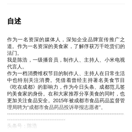
（3）直播间注意事项。
（4）主播训练推荐。
（5）直播平台介绍。
自述
作为一名资深的媒体人，深知企业品牌宣传推广之
一级播音员，14年媒体主持人工作经验，用我的专业
道。作为一名资深的美食家，了解俘获万千吃货们的
为你打造最适合你的网络主播之路。
法门。
我是陈浩，一级播音员，制作人、主持人、小米电视
曾担任四川省人民政府网站在线访谈主持人
代言人。
作为一档消费维权节目的制作人、主持人在日常生活
中也特别关注消费。凭借着曾经主持著名美食节目
《吃在成都》的影响力，作为今日头条、成都范儿签
约美食家的身份。在和大家推荐分享美食的同时，也
更加关注食品安全。2015年被成都市食品药品监督管
理局聘为“成都市食品药品投诉举报志愿者”。
------------------------------------------------------------------
---------------------------------
头条号：陈浩