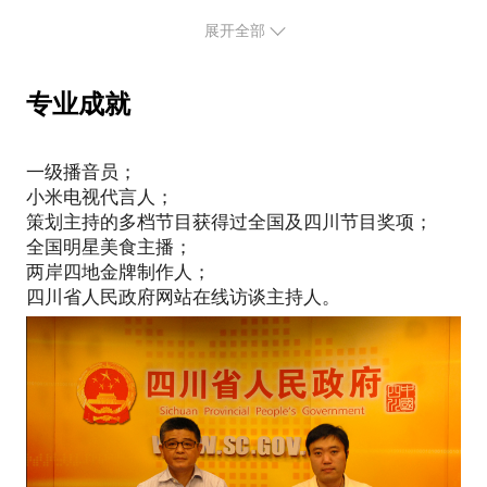
新浪微博：seven陈浩
------------------------------------------------------------------
展开全部
---------------------------------
媒体报道：
全国十大民生品牌节目《非常投诉》主持人陈浩专访
专业成就
“成都范儿美食家”下周亮相 打造成都美食指南
“小米电视寻找代言人”完美收官，9名代言人新鲜出
一级播音员；
小米电视代言人；
策划主持的多档节目获得过全国及四川节目奖项；
全国明星美食主播；
两岸四地金牌制作人；