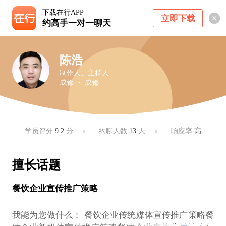
下载在行APP
立即下载
约高手一对一聊天
陈浩
制作人、主持人
成都 ・ 成都
学员评分
9.2
分
约聊人数
13
人
响应率
高
擅长话题
餐饮企业宣传推广策略
我能为您做什么： 餐饮企业传统媒体宣传推广策略餐