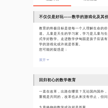
不仅仅是好玩——数学的游戏化及其
教育的终极目标是使每一个人理解生命的价
道。儿童是天生的学习家，学习是儿童与生
式学好数学。走进数学伊甸园是孩子应该有
学的游戏化或许就是答案。
您可能的疑惑是：
自己的数学不是很擅长，孩子会不会受遗传
展开
孩子对数学的兴趣不大，数学真有通过游戏
通过哪些途径可以找到系统的数学游戏？
怎样获得通过数学游戏学数学的方法？
拥有20余年的数学教育从业经验，对教育
回归初心的数学教育
学习与思考，数十项数学游戏专利，主持国
学的专业基础与数学教学的实践经验打造了
一直在改革，出路在哪里？无论国内国外，
本话题将根据您的具体需求，结合数学游戏
重视是共同的，改革也从来没有停止，但问
景，在感受数学魅力的同时，为您的孩子提
PS.在选择与我见面前，请把您的问题更
九章格物的数学或许就是答案。
题。请把您的问题提前发给我，方便我做更