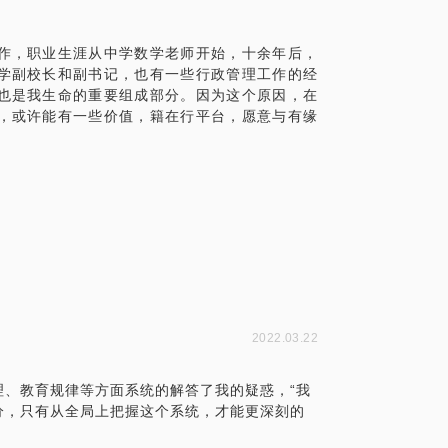
数独等中外益智游戏中选择一至三款，作为
体化。毕竟二小时的谈话只能解决一些小问
作，职业生涯从中学数学老师开始，十余年后，
精确的准备，提升见面效率。期待与您的见
学副校长和副书记，也有一些行政管理工作的经
也是我生命的重要组成部分。因为这个原因，在
，或许能有一些价值，籍在行平台，愿意与有缘
2022.03.22
理、教育规律等方面系统的解答了我的疑惑，“我
分，只有从全局上把握这个系统，才能更深刻的