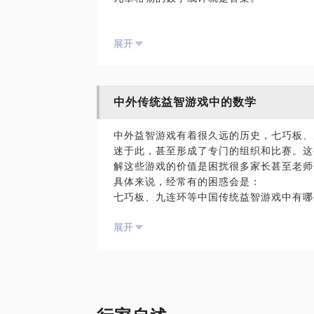
面。
在这样的情况下，幼儿算术启蒙，小学算术
展开
遇：
以为数学就是训练，就是解题，就是逻辑，
以为数学的学习靠的是天分，普通人学不好
以为数学只有有用才有价值，忽视数学的理
中外传统益智游戏中的数学
拥有20余年的数学教育从业经验，对教育
中外益智游戏有着很久远的历史，七巧板、九连
学习与思考，数十项数学游戏专利，主持国
迷于此，甚至形成了专门的组织和比赛。这
学的专业基础与数学教学的实践经验打造了
解这些游戏的价值是困扰很多家长甚至老师
具体来说，经常有的困惑会是：
我愿意与您分享的内容包括：
七巧板、九连环等中国传统益智游戏中有哪
从最自然的角度改变数学观念，明白数学的
魔方中的数学是什么？怎样理解魔方数学与
为儿童的数学成长提供解决方案；
展开
益智游戏中的数学与孩子们课内学习的数学
解决数学学习上的具体困惑与问题。
拥有20余年的数学教育从业经验，对教育
PS.在选择与我见面前，请把您的问题更
学习与思考，数十项数学游戏专利，主持国
题。请把您的问题提前发给我，方便我做更
学的专业基础与数学教学的实践经验打造了
面。
作为长期从事数学教育与数学文化传播的工
中的数学视角，为您解谜。