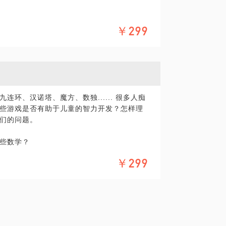
，中学数学，大学数学教育有需求者容易遭
￥299
就是技巧；
是应该的；
性价值。
的理解源自于自身教育的实践与数十年的理论
环、汉诺塔、魔方、数独...... 很多人痴
家自然科学基金课题，北京市科委课题，数
些游戏是否有助于儿童的智力开发？怎样理
独特的视角与理念。
们的问题。
些数学？
意义；
魔方解法的关系？
￥299
有什么关联？
的理解源自于自身教育的实践与数十年的理论
具体化。毕竟二小时的谈话只能解决一些小问
家自然科学基金课题，北京市科委课题，数
精确的准备，提升见面效率。期待与您的见
独特的视角与理念。
作者，我将结合您的具体需求，从益智游戏