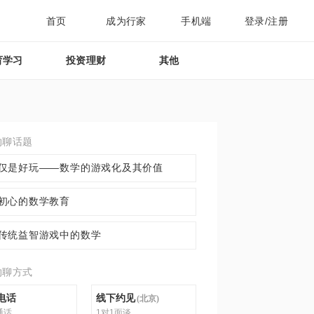
首页
成为行家
手机端
登录/注册
育学习
投资理财
其他
约聊话题
仅是好玩——数学的游戏化及其价值
初心的数学教育
传统益智游戏中的数学
约聊方式
电话
线下约见
(
北京
)
通话
1对1面谈