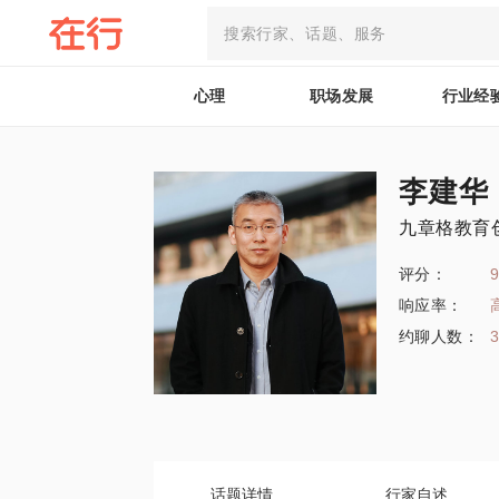
心理
职场发展
行业经
李建华
九章格教育
评分：
9
响应率：
约聊人数：
话题详情
行家自述