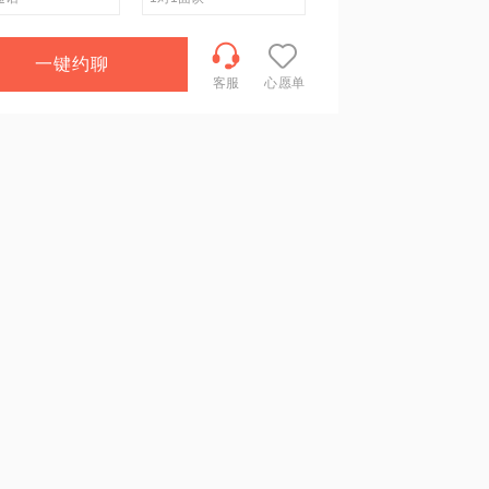
一键约聊
客服
心愿单