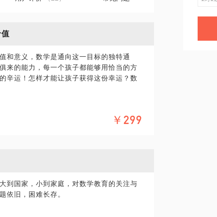
价值
值和意义，数学是通向这一目标的独特通
俱来的能力，每一个孩子都能够用恰当的方
的辛运！怎样才能让孩子获得这份幸运？数
的影响也不擅长数学？
￥299
玩会的方法？
的理解源自于自身教育的实践与数十年的理论
家自然科学基金课题，北京市科委课题，数
独特的视角与理念。
大到国家，小到家庭，对数学教育的关注与
化的案例，为您展示数学游戏化的完美图
题依旧，困难长存。
供数学学习的解决方案。
具体化。毕竟二小时的谈话只能解决一些小问
精确的准备，提升见面效率。期待与您的见