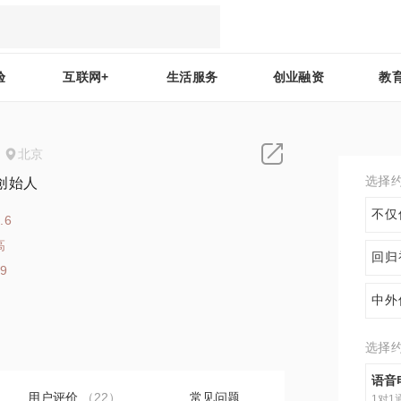
验
互联网+
生活服务
创业融资
教
北京
选择
创始人
不仅
.6
高
回归
39
中外
选择
语音
用户评价
（22）
常见问题
1对1