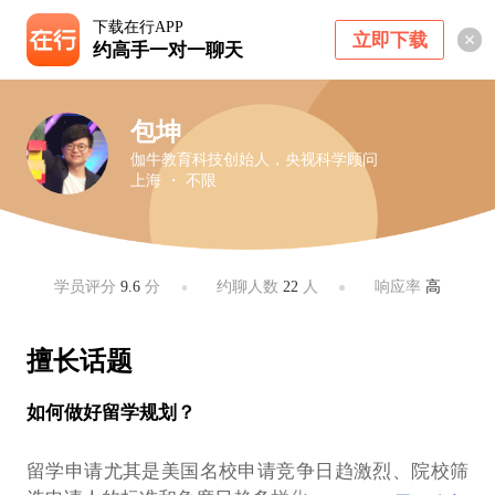
下载在行APP
立即下载
约高手一对一聊天
包坤
伽牛教育科技创始人，央视科学顾问
上海 ・ 不限
学员评分
9.6
分
约聊人数
22
人
响应率
高
擅长话题
如何做好留学规划？
留学申请尤其是美国名校申请竞争日趋激烈、院校筛