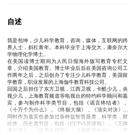
——“与大自然相遇的美妙体验”
比如我们在教全反射这个概念的时候，书本是这么定
义的：
自述
“当光由光密介质射到光疏介质的界面时，全部被反射
回原介质内的现象……”
我是包坤，少儿科学教育，咨询，媒体，互联网的跨
这样的句子，是否就是科学呢？
界人士，斜杠青年。本科毕业于上海交大，康奈尔大
不！这只不过是用一些字说出另一些字的意思而已。
学物理化学博士。
有没有学生会回家试着做个试验？
在美国读博士期间为人民日报海外版写教育专栏文
没有，因为他没有办法做，他根本不知道该怎样做。
章，介绍美国教育。博士毕业后后在美国咨询公司工
但如果我们这么来讲：
作两年之后，之后创办了专注少儿科学教育，美国留
“当你把一个硬币放在一个空的玻璃杯下面时，你依然
学教育，职业发展的上海伽牛教育科技公司。
可以看到这个硬币，可是当你往杯子里渐渐加水时，
回国之后担任了东方卫视，江西卫视，卡酷少儿，央
你会发现硬币好像突然消失了，你再也看不到硬币
视少儿，上海教育频道等电视台的特约科学顾问和嘉
了。这个物理现象就是一种光的全反射。”
宾，参与制作科学类节目，包括《谣言终结者》，
那么就会有人试着回家自己做，这就是一次与大自然
《十万个为什么》，《终极大脑》，《顶尖对决》...
相遇的美妙体验。
同时作为嘉宾也参加过各种益智答题类，科学类，财
经类，历史类节目，包括《CCTV1开讲啦》，《王牌
对于我们中国来说，我们需要科学， 我们努力地学习
谍中谍》，《最爱中国字》，《最爱是中华》，《芝
科学。