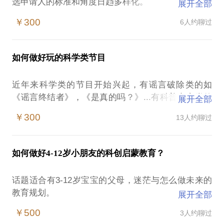
选申请人的标准和角度日趋多样化。
展开全部
我能够帮助学生在申请美国大学阶段就以美国就业为
￥300
6人约聊过
导向，基于留学大数据的分析和学生的自身背景（学
术，社会，家庭）结合其个人兴趣和职业发展意愿，
基于各校各专业录取的大数据统计，初步定制留学申
如何做好玩的科学类节目
请规划。
希望帮助同学们尽早了解自己的学习潜力和职业规
近年来科学类的节目开始兴起，有谣言破除类的如
划，清楚所学专业未来的发展前景，了解美国校园、
《谣言终结者》，《是真的吗？》...有科普竞赛类的
展开全部
如《终极大脑》，《十万个为什么》，《顶尖对
￥300
13人约聊过
决》...
我作为节目嘉宾和幕后科学顾问，都亲自参与了这些
节目的策划，实验执行和录制。
如何做好4-12岁小朋友的科创启蒙教育？
如果你是一个编导，想做一个科学类的节目，来找我
聊聊节目制作吧；
话题适合有3-12岁宝宝的父母，迷茫与怎么做未来的
如果你是一个观众，对科学类节目的台前幕后感兴
教育规划。
展开全部
趣，来找我聊聊科学的八卦吧。
科学教育很多时候是被当成文科在教的：背公式，做
详细介绍请点进我的百度百科：
￥500
3人约聊过
习题。但是我们缺少了科学教育中最重要的一环
我的百科介绍