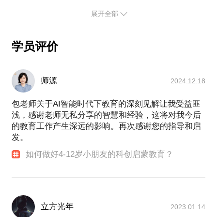
麻开门》， 《波士堂》， 《华商启示录》...
但我们却不了解：科学不是公式，科学不是计算，而
展开全部
是一次次的“与大自然相遇的美妙经验”。
2003-2007 上海交通大学 材料本科
具体的我将分享如何做好不同年龄阶段小朋友的引导
2007-2015 美国康奈尔大学 物理化学博士
学员评价
包坤博士担任了东方卫视，江西卫视，卡酷少儿，央
视少儿，上海教育频道等电视台的特约科学顾问和嘉
宾，参与制作科学类节目，包括央视少儿《SK极智少
师源
2024.12.18
年强》东方卫视《少年爱迪生》《谣言终结者》，
《十万个为什么》，《终极大脑》，《顶尖对决》...
包老师关于AI智能时代下教育的深刻见解让我受益匪
同时作为嘉宾也参加过各种益智答题类，科学类，财
浅，感谢老师无私分享的智慧和经验，这将对我今后
经类，历史类节目，包括《CCTV1开讲啦》，《最爱
的教育工作产生深远的影响。再次感谢您的指导和启
中国字》，《最爱是中华》，《芝麻开门》， 《波士
发。
堂》， 《华商启示录》...
如何做好4-12岁小朋友的科创启蒙教育？
http://baike.baidu.com/item/%E5%8C%85%E5%9D%A4/
立方光年
2023.01.14