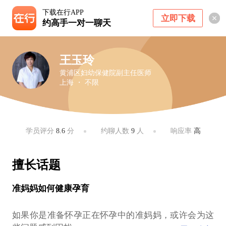
下载在行APP
立即下载
约高手一对一聊天
王玉玲
黄浦区妇幼保健院副主任医师
上海 ・ 不限
学员评分
8.6
分
约聊人数
9
人
响应率
高
擅长话题
准妈妈如何健康孕育
如果你是准备怀孕正在怀孕中的准妈妈，或许会为这