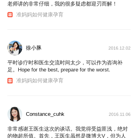
怎样做孕前准备
老师讲的非常仔细，我的很多疑虑都迎刃而解！
孕期注意事项
准妈妈如何健康孕育
分娩方式选择
PS.在选择与我见面前，请把你的问题更具体化。毕
竟，一小时的谈话只能解决一个小问题。请把你的问
题提前发给我，方便我做更精细的准备，提升见面效
徐小豚
2016.12.02
平时诊疗时和医生交流时间太少，可以作为咨询补
足。Hope for the best, prepare for the worst.
准妈妈如何健康孕育
Constance_cuhk
2016.11.06
非常感谢王医生这次的谈话。我觉得受益匪浅，绝对
的物超所值。首先，王医生虽然是微博大V，但为人