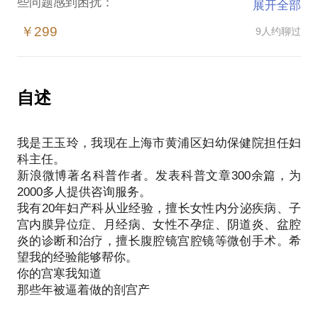
些问题感到困扰：
展开全部
不孕：最常见的不孕是男方少弱无精、女方排卵障碍
￥299
9人约聊过
和输卵管不通畅。当然也有子宫性的原因如子宫内膜
损伤、子宫粘膜下肌瘤和子宫腺肌症等，还有 一些少
见的原因如先天性无资格等等。当发生不孕的时候，
必须找到不孕的原因，绝对不能笼统概括为宫寒，更
自述
不能吃什么暖宫丸、孕子丸等药物。不排卵的要促排
卵、输卵管不通畅的要做腹腔镜、试管婴儿。无精症
我是王玉玲，我现在上海市黄浦区妇幼保健院担任妇
只能通过精子库受精。
科主任。
反复流产：流产的原因很多，如孕早期主要是染色体
新浪微博著名科普作者。发表科普文章300余篇，为
异常引起的，流产率非常的高，这也是人类的一种自
2000多人提供咨询服务。
我保护，防止不健康的胎儿出生。引起流产的原因还
我有20年妇产科从业经验，擅长女性内分泌疾病、子
包括感染、子宫的畸形、自身免疫疾病、宫颈机能不
宫内膜异位症、月经病、女性不孕症、阴道炎、盆腔
全等。如果反复流产发生在孕10周以上要检查一下自
炎的诊断和治疗，擅长腹腔镜宫腔镜等微创手术。希
身免疫的抗体如抗心磷脂抗体，也要检查子宫颈的 机
望我的经验能够帮你。
能。宫颈机能的检查孕期和孕中期主要是测定宫颈管
你的宫寒我知道
的长度。免疫性复发流产需要用阿司匹林、抗凝药物
等进行治疗，宫颈机能不全需要进行宫颈环扎。