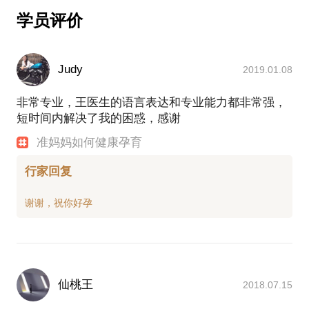
痛经：严重的停经可能是子宫内膜异位症或者子宫腺
学员评价
肌症。也许你你还很年轻，月经刚刚来潮没有多久，
超声检查也查不到巧囊或者子宫腺肌症。但痛经的年
轻女孩将来发生子宫内膜异位症或者子宫腺肌症的概
Judy
2019.01.08
率高于没有痛经的女孩。当然也有可能，一部分人确
实也可能由 于年龄增长、怀孕分娩而改善。对于越来
非常专业，王医生的语言表达和专业能力都非常强，
越重的痛经，第一要定期检查及时发现可能出现的子
短时间内解决了我的困惑，感谢
宫内膜异位症和子宫腺肌症，另一方面也可以吃止痛
药止痛，比如芬必 得。短效口服避孕药也是一个治疗
准妈妈如何健康孕育
办法。
行家回复
我是妇产科领域的专家，是新浪微博著名科普作者。
发表科普文章300余篇，为2000多人提供咨询服务。
我有20年妇产科从业经验，擅长女性内分泌疾病、子
宫内膜异位症、月经病、女性不孕症、阴道炎、盆腔
炎的诊断和治疗，擅长腹腔镜宫腔镜等微创手术。
。相信在这些方面，能为你提供帮助。愿意与你交流
的内容包括：
仙桃王
2018.07.15
疾病的预防治疗