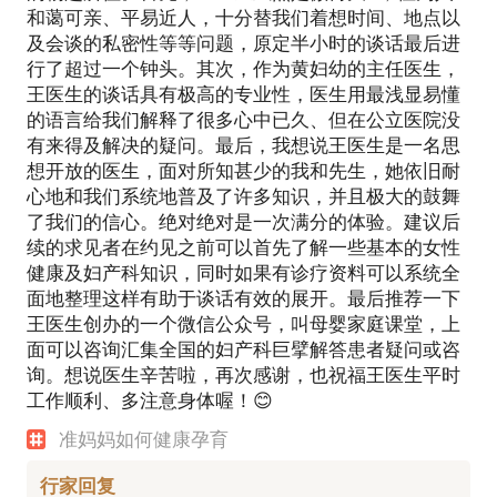
和蔼可亲、平易近人，十分替我们着想时间、地点以
及会谈的私密性等等问题，原定半小时的谈话最后进
行了超过一个钟头。其次，作为黄妇幼的主任医生，
王医生的谈话具有极高的专业性，医生用最浅显易懂
的语言给我们解释了很多心中已久、但在公立医院没
有来得及解决的疑问。最后，我想说王医生是一名思
想开放的医生，面对所知甚少的我和先生，她依旧耐
心地和我们系统地普及了许多知识，并且极大的鼓舞
了我们的信心。绝对绝对是一次满分的体验。建议后
续的求见者在约见之前可以首先了解一些基本的女性
健康及妇产科知识，同时如果有诊疗资料可以系统全
面地整理这样有助于谈话有效的展开。最后推荐一下
王医生创办的一个微信公众号，叫母婴家庭课堂，上
面可以咨询汇集全国的妇产科巨擘解答患者疑问或咨
询。想说医生辛苦啦，再次感谢，也祝福王医生平时
工作顺利、多注意身体喔！😊
准妈妈如何健康孕育
行家回复