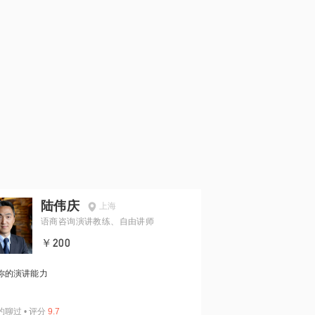
陆伟庆
上海
语商咨询演讲教练、自由讲师
￥200
你的演讲能力
约聊过
•
评分
9.7