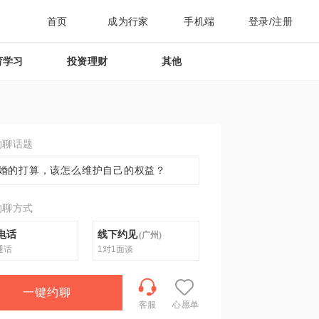
首页
成为行家
手机端
登录/注册
育学习
投资理财
其他
约聊话题
婚的打算，该怎么维护自己的权益？
约聊方式
电话
线下约见
(
广州
)
通话
1对1面谈
一键约聊
客服
心愿单