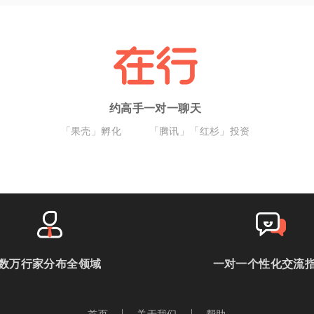
约高手一对一聊天
「果壳」孵化
「腾讯」「红杉」投资
数万行家分布全领域
一对一个性化交流