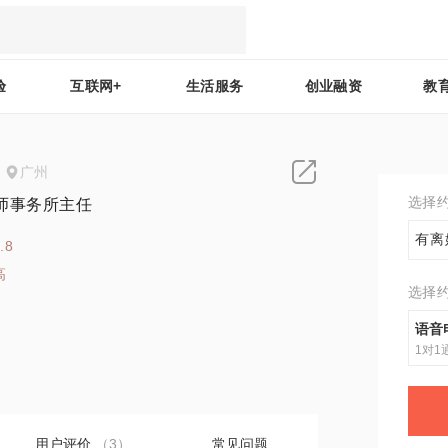
验
互联网+
生活服务
创业融资
教
广州
选择
师事务所主任
有离
.8
高
选择
6
语音
1对1
用户评价
（3）
常见问题