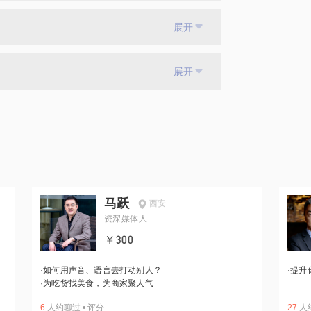
展开
展开
马跃
西安
资深媒体人
￥300
·
如何用声音、语言去打动别人？
·
提升
·
为吃货找美食，为商家聚人气
6
人约聊过
•
评分
-
27
人