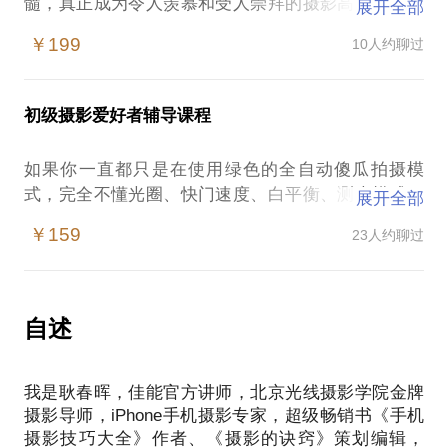
髓，真正成为令人羡慕和受人崇拜的摄影高手，完全
展开全部
弄懂最佳光圈、B门、色温、双十字形AF自动对焦
￥199
10人约聊过
点、闪光灯曝光补偿、中性灰、HDR高动态范围影
像、直方图、光比、大三元、小三元、伦勃朗光、蝴
蝶光、3D跟踪自动对焦等专业术语，掌握精确曝光和
初级摄影爱好者辅导课程
精确控制色彩的奥秘，学会全景照片的拍摄与后期拼
接，学会如何处理RAW格式照片……
如果你一直都只是在使用绿色的全自动傻瓜拍摄模
如果你有浓厚的兴趣和决心想要系统学习数码摄影，
式，完全不懂光圈、快门速度、白平衡、测光模式、
展开全部
曝光锁定、包围曝光、直方图等专业术语，不知道如
￥159
23人约聊过
何选用P、A、S、M或者Tv、Av等曝光模式，迫切想
在短时间内尽快掌握数码相机的基本操作，则建议您
报名学习。
我将会手把手地教，用通俗易懂的语言讲清楚所有重
自述
要的专业术语，不仅让你听明白，更要让你真正熟练
操作数码相机，拍摄出让大家喜欢和赞叹的精美照
我是耿春晖，佳能官方讲师，北京光线摄影学院金牌
摄影导师，iPhone手机摄影专家，超级畅销书《手机
摄影技巧大全》作者、《摄影的诀窍》策划编辑，