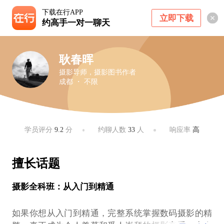
下载在行APP
立即下载
约高手一对一聊天
耿春晖
摄影导师，摄影图书作者
成都 ・ 不限
学员评分
9.2
分
约聊人数
33
人
响应率
高
擅长话题
摄影全科班：从入门到精通
如果你想从入门到精通，完整系统掌握数码摄影的精