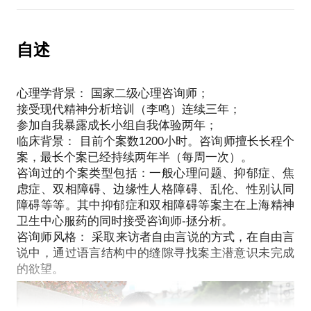
是否引起了自己较大的情绪波动（主要是负面情绪的
划、个人潜能分析等注重解决个人成长过程中遇到的
而适合存在主义咨询的人员需要具备如下特质：有强
波动）；
发展问题。
烈的向内探索的欲望。不归因于外界的责任，勇于探
是否影响到了自己的人际关系、工作、家庭和正常的
障碍性心理咨询，涵盖面较广，也比较复杂，难度较
自述
索自我，承认自我对于当下困境的责任。
生活起居。
发展性心理咨询大，比如人际关系障碍、情绪情感障
碍等等，严重的有性心理障碍、神经症、人格障碍
【在行郑重提示】：此话题内容仅为该行家在心理领
【在行郑重提示】：此话题内容仅为该行家在心理领
心理学背景： 国家二级心理咨询师；
等。
域的的个人经验、意见或观点，仅供学员参考所用。
域的的个人经验、意见或观点，仅供学员参考所用。
接受现代精神分析培训（李鸣）连续三年；
心理咨询从形式上则有许多分类，个体咨询、团体咨
如您或您的家人有诊疗需求，在行请您前往正规医院
参加自我暴露成长小组自我体验两年；
如您或您的家人有诊疗需求，在行请您前往正规医院
询、家庭治疗、私人心理顾问等等。
进行就诊。本话题内容及行家观点不代表平台观点，
临床背景： 目前个案数1200小时。咨询师擅长长程个
进行就诊。本话题内容及行家观点不代表平台观点，
个体心理咨询是心理咨询的基础类别，有别于团体心
案，最长个案已经持续两年半（每周一次）。
理咨询，是一名咨询师针对一个来访者的咨询，具有
咨询过的个案类型包括：一般心理问题、抑郁症、焦
针对性强，一对一操作的特点。
虑症、双相障碍、边缘性人格障碍、乱伦、性别认同
在这里有一个简单标准的可以供每一位有心理困惑和
障碍等等。其中抑郁症和双相障碍等案主在上海精神
冲突的朋友参照，给自己的情况做一个初步的自我评
卫生中心服药的同时接受咨询师-拯分析。
估！
咨询师风格： 采取来访者自由言说的方式，在自由言
考察时间长短；
说中，通过语言结构中的缝隙寻找案主潜意识未完成
评估程度轻重；
是否引起了自己较大的情绪波动（主要是负面情绪的
波动）；