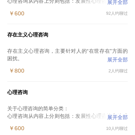
心理咨询从内容上分则包括：发展性心理咨询和障碍
展开全部
性心理咨询。
￥600
92人约聊过
发展性心理咨询，比如学科专业的选择、职业生涯规
划、个人潜能分析等注重解决个人成长过程中遇到的
发展问题。
存在主义心理咨询
障碍性心理咨询，涵盖面较广，也比较复杂，难度较
发展性心理咨询大，比如人际关系障碍、情绪情感障
存在主义心理咨询，主要针对人的“在世存在”方面的
碍等等，严重的有性心理障碍、神经症、人格障碍
困扰。
展开全部
等。 心理咨询从形式上则有许多分类，个体咨询、团
如遇到以下困惑可以尝试存在式咨询：
体咨询、家庭治疗、私人心理顾问等等。 个体心理咨
￥800
2人约聊过
总是有孤寂感（非人际孤独），对此常有恐惧等负面
询是心理咨询的基础类别，有别于团体心理咨询，是
情绪。
一名咨询师针对一个来访者的咨询，具有针对性强，
对于人生，常思考生命的意义。感觉缺乏动力，有时
一对一操作的特点。
心理咨询
表现为抑郁倾向。
在这里有一个简单标准的可以供每一位有心理困惑和
对于死亡充满恐惧，无法谈论涉及此类话题。内心有
冲突的朋友参照，给自己的情况做一个初步的自我评
关于心理咨询的简单分类：
不可名状的焦虑。
估！
心理咨询从内容上分则包括：发展性心理咨询和障碍
展开全部
常有不可名状的焦虑感，但总是找不到原因。
考察时间长短；
性心理咨询。
想探索现实生活中，各种实际问题背后的存在意义。
￥600
10人约聊过
评估程度轻重；
发展性心理咨询，比如学科专业的选择、职业生涯规
以上5类情况，适合进行存在主义心理咨询探索内心。