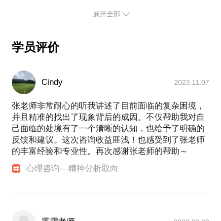
是否影响到了自己的人际关系、工作、家庭和正常的
展开全部
生活起居
【在行郑重提示】：此话题内容仅为该行家在心理领
学员评价
域的的个人经验、意见或观点，仅供学员参考所用。
如您或您的家人有诊疗需求，在行请您前往正规医院
进行就诊。本话题内容及行家观点不代表平台观点，
Cindy
2023.11.07
张老师非常耐心的听我讲述了目前面临的复杂困境，
并且精准的找出了现象背后的成因。不仅帮助我对自
己面临的处境有了一个清晰的认知，也给予了明确的
反馈和建议。这次咨询收益匪浅！也感受到了张老师
的丰富经验和专业性。再次感谢张老师的帮助～
心理咨询—精神分析取向