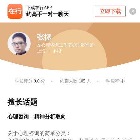
下载在行APP
立即下载
约高手一对一聊天
张拯
左心理咨询工作室心理咨询师
上海 ・ 不限
学员评分
9.0
分
约聊人数
105
人
响应率
中
擅长话题
心理咨询—精神分析取向
关于心理咨询的简单分类：