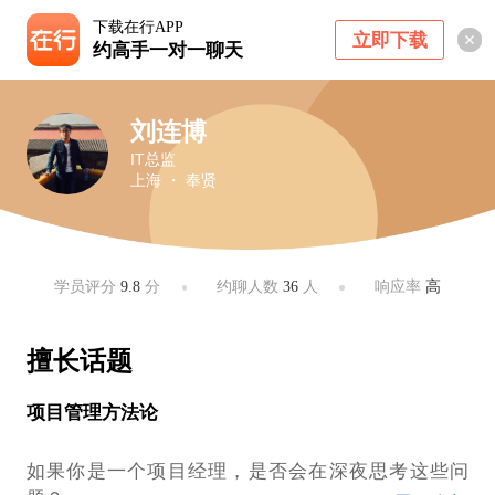
下载在行APP
立即下载
约高手一对一聊天
刘连博
IT总监
上海 ・ 奉贤
学员评分
9.8
分
约聊人数
36
人
响应率
高
擅长话题
项目管理方法论
如果你是一个项目经理，是否会在深夜思考这些问