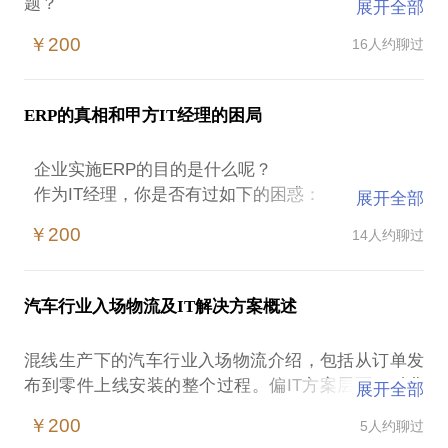
题？
展开全部
都已事必躬亲，为何还毛病不断？
￥200
16人约聊过
我是项目经理，为何在项目中像一个救火队员？
为什么任何项目到最后都要靠疯狂地加班才能完成？
如果你是一个想要从事项目管理的开发或实施人员，
ERP的真相和甲方IT经理的困局
企业实施ERP的目的是什么呢？
作为IT经理，你是否有过如下的困惑：
展开全部
- ERP为企业带来哪些好处？
￥200
14人约聊过
- 为什么花了上百万的ERP，反而增加了用户部门的
工作量？
- 为什么用户的需求总也得不到满足？
汽车行业入场物流及IT解决方案概述
- 有了乙方顾问实施，甲方IT的价值是什么？
- 昂贵的SAP， 为什么反而不如金蝶用友好用？
混线生产下的汽车行业入场物流介绍，包括从订单发
布到零件上线安装的整个过程。偏IT方案层面，对业
展开全部
务流程也有介绍。
￥200
5人约聊过