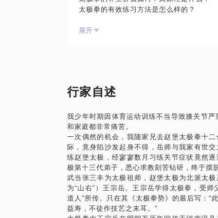
太极拳的有效练习方法是怎么样的？
郑悟清的拳架理法自然，整个拳架朴实无华
太极拳的众多门派是什么关系？
推手、散手三合为一，技理相合。通过朝夕
展开
太极拳到底是武术、体操，还是舞蹈？
践矫正拳架，直至最终用于实战。
太极拳对于当代普通人有什么实际价值？
郑悟清先生解放前曾任黄埔军校第七分校、
电视中看到的那种不接触身体就能让旁人弹
官。当年教官招考擂台比武的规则是打擂者
推手是什么？
练了一式，随后站立不动，评委及众人问其
武术中所谓的内功到底是什么？太极拳有没
不解其中缘故，以为郑先生傲慢，随纷纷上
人处世，熟悉的人都知道，郑先生的举动，
行家自述
后来郑悟清先生告诉门内，就是他认为这一
是由赵堡太极第十代宗师郑悟清定形内传的
我少年时期因体育运动训练不当导致膝关节严
课程目标：
和家庭都非常痛苦。
通过分步科学练习，学员得以掌握赵堡太极
一次偶然的机会，我随家兄去赵堡太极拳十二
理；
际，竟身陷沙发起身不得，岳师与我家有世交
在一式拳架完整盘活的基础上，通过实战修
练赵堡太极，经寥寥数月习练关节症状竟然逐
在拳架精准、技击熟练的基础上，体悟拳架
极第十三代弟子，悉心求教刻苦钻研，终于摆
生的高深精妙之处。
武当张三丰为太极祖师，赵堡太极为北派太极
课程对象：
为“山右”）王宗岳。王宗岳学得太极拳，受师
喜爱传承有序，中华传统国术者；
道人”所传。只在其《太极拳势》的最后写：“
体弱多病，气血不盈，体质不佳者；
益寿，不徒作技艺之末耳。”
工作紧张导致颈肩疲劳，腰腿酸痛，亚健康