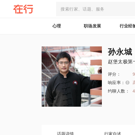
心理
职场发展
行业经
孙永城
赵堡太极第
评分：
9
响应率：
约聊人数：
话题详情
行家自述