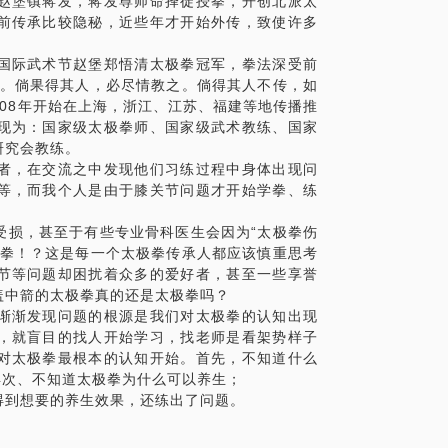
赵堡镇蒋发，蒋发尊师命择徒授拳，开创北派太
前传承比较隐秘，近些年才开始外传，致使许多
国际武术节赵堡郑悟清太极拳冠军，拳法深受前
传。倘果得其人，必尽情教之。倘得其人不传，如
008年开始在上海，浙江、江苏、福建等地传播推
现为：国家级太极拳师、国家级武术教练、国家
调整身形，使身体逐步进入无极状态，还本
研究会教练。
调理作用，有效改善紧张、失眠等症状。
者，在交流之中发现他们习练过程中身体出现问
等，而我个人是由于膝关节问题才开始学拳、练
入门式。由无极桩开始，无极生太极，太极
受损，甚至于有些专业骨科医生会因为“太极拳伤
转而分阴阳，再阴阳和合重回无极，双手引
极拳！？这是每一个太极拳传承人都应该慎重思考
节等问题却困扰着众多的爱好者，甚至一些享誉
盖中箭的太极拳真的还是太极拳吗？
渐渐发现问题的根源是我们对太极拳的认知出现
，就盲目的找人开始学习，找老师是看架势样子
对太极拳最根本的认知开始。首先，不知道什么
再次、不知道太极拳为什么可以养生；
得到想要的养生效果，还练出了问题。
，