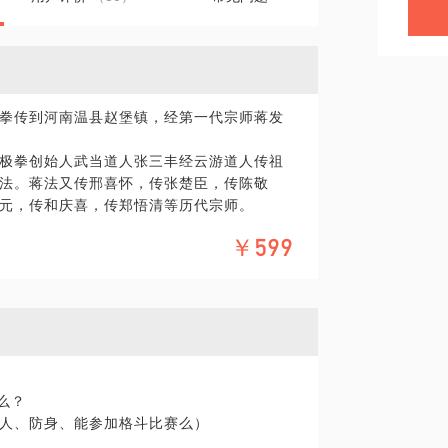
拳传到河南温县赵堡镇，经第一代宗师蒋发
极拳创始人武当道人张三丰经云游道人传祖
法。蒋法又传邢喜怀，传张楚臣，传陈敬
元，传和庆喜，传郑悟清等历代宗师。
太极无论拳架、理论都是由师傅口传身教。
￥599
的传习，随着身传口授，前辈宗师在教学中
太极拳传习的架子有三种：代理架、领落架
寸架、小架）最为核心精妙。
。和兆元在原赵堡太极内传拳架的基础上，
大增加技击实用内容，并使架式更顺其自
“代理架”之先河。
础上，将儒、释、道、医、兵等诸子百家学说
么？
，根据自己的实践心得，进一步升华太极拳
人、防身、能参加格斗比赛么）
，至九十岁无疾而终，生命又延续了六十