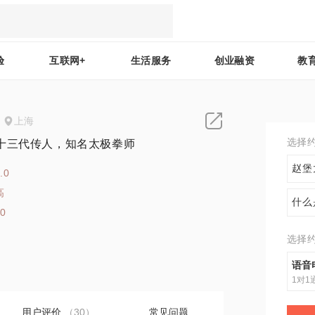
验
互联网+
生活服务
创业融资
教
上海
选择
十三代传人，知名太极拳师
赵堡
.0
高
什么
40
选择
语音
1对1
用户评价
（30）
常见问题