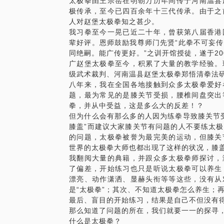
太极拳由王宗岳在明朝万历年间传于河南温县
因运动伤害致膝盖受损者。​
极传承，至今已四百余年十三代传承。由于之
人对赵堡太极拳知之甚少。
课程时间：
我习拳至今一晃已近二十年，曾获第八届香港
共2小时，共三个模块。
辈好评。恩师鼓励我尊师门先贤“此拳不可妄
课程大纲：
同绝嗣。能广传更好。”之训开馆授徒，遂于2
模块一：赵堡太极无极桩
广赵堡太极拳至今，积累了大量的教学经验。
赵堡太极无极桩为道法养生根本，通过精确
级武术裁判、河南温县赵堡太极拳郑悟清拳法
先天。坚持练习将对颈椎、腰椎等有很好的
八年来，我在全国各地接触到众多太极拳爱好
模块二：一式
题，最为常见的是膝关节受损，腰椎间盘突出
拳，并从中受益，这是多么大的反差！？
传统赵堡太极拳郑悟清拳法的第一式，也称
但为什么会有那么多的人因为练拳导致膝关节
生阴阳，感悟宇宙周天从无到有，由太极运
膝盖”而建议大家膝关节有问题的人不要练太
导阴阳二气运行周天。
的问题，太极拳被誉为最完美的运动，但膝关
世界的太极拳大师也都出现了这样的状况，膝
我翻阅大量的典籍，并跟众多太极拳师探讨，
了偏差，开始练习也只是听说太极拳可以养生
漂亮、动作潇洒、显赫头衔等等这些，没有从
是“太极拳”；其次、不知道太极拳怎么养生；
最后、盲目的开始练习，结果是自己不但没有
那么知道了问题的所在，我们就要一一的探寻
什么是太极拳？