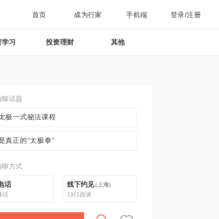
首页
成为行家
手机端
登录/注册
育学习
投资理财
其他
约聊话题
太极一式秘法课程
是真正的“太极拳”
约聊方式
电话
线下约见
(
上海
)
通话
1对1面谈