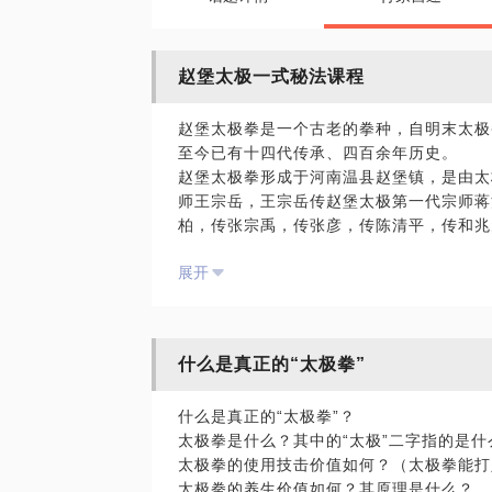
赵堡太极一式秘法课程
赵堡太极拳是一个古老的拳种，自明末太极
至今已有十四代传承、四百余年历史。
赵堡太极拳形成于河南温县赵堡镇，是由太
师王宗岳，王宗岳传赵堡太极第一代宗师蒋
柏，传张宗禹，传张彦，传陈清平，传和兆
经数百年历代宗师辨理、习技传下来的赵堡
展开
赵堡太极拳经过历代前辈太极拳家的长时期
因人资质不同，传授不同的高低架子。赵堡
以及腾挪架。其中代理架（也称内功架、尺
代理架创始人为赵堡太极第八代宗师和兆元
什么是真正的“太极拳”
修改架式中的手法、身法、步法与姿势，大
然，完全符合人体生理结构，开创了太极拳
什么是真正的“太极拳”？
第十代宗师郑悟清在和兆元“代理架”的基
太极拳是什么？其中的“太极”二字指的是什
融于太极拳。并且运用经络学说，人体力学
太极拳的使用技击价值如何？（太极拳能打
养生延年之功效，使自己三十岁的不愈之体
太极拳的养生价值如何？其原理是什么？
年。