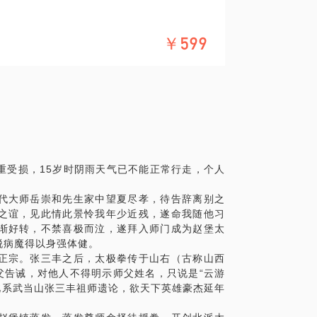
、势简径捷，以体用一致为要求促进拳架、
盘架增强自身功夫，养身益寿，通过推手实
￥599
陕西省军政府、西北警备司令部国术总教
开的到底是不是真正的太极拳？
须演练本门武功套路，郑悟清先生上台后只
缘由，郑悟清先生回答说已经练完了，大家
有内功？
台比试，皆被速速制服。以郑悟清先生的为
绝对不会是他人理解的傲慢。
式练完，就真的是练完了。本课程教授的就
这一式，长期修炼，受益终身。
重受损，15岁时阴雨天气已不能正常行走，个人
拳的桩功、无极化太极一式，体会养身拳
代大师岳崇和先生家中望夏尽孝，待告辞离别之
之谊，见此情此景怜我年少近残，遂命我随他习
正拳架，并初步体会技击要义；
渐好转，不禁喜极而泣，遂拜入师门成为赵堡太
姿势对气血循环的促进和推动，感受拳法养
脱病魔得以身强体健。
正宗。张三丰之后，太极拳传于山右（古称山西
父告诫，对他人不得明示师父姓名，只说是“云游
此系武当山张三丰祖师遗论，欲天下英雄豪杰延年
人群；