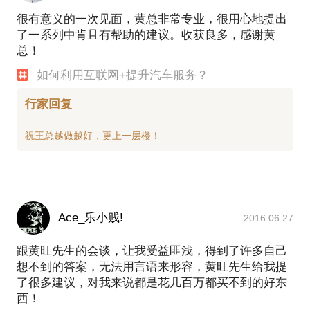
讨汽车后市场及汽车后服务行业转型升级、抱团共享
很有意义的一次见面，黄总非常专业，很用心地提出
共赢的成功经验。
了一系列中肯且有帮助的建议。收获良多，感谢黄
“利他，共享，创新”是我们的核心价值观。诚信，是
总！
创业者最好的品质！希望经验共享能够帮到大家。
如何利用互联网+提升汽车服务？
开心养车黄旺：为汽车后市场赋能的“老司机”
行家回复
https://baijiahao.baidu.com/s?
id=1624144394426871464&wfr=spider&for=pc车后市
场壁垒越来越重，开心养车凭这4点改变数十年格局_
搜狐汽车_搜狐网
Ace_乐小贱!
2016.06.27
跟黄旺先生的会谈，让我受益匪浅，得到了许多自己
想不到的答案，无法用言语来形容，黄旺先生给我提
了很多建议，对我来说都是花几百万都买不到的好东
西！