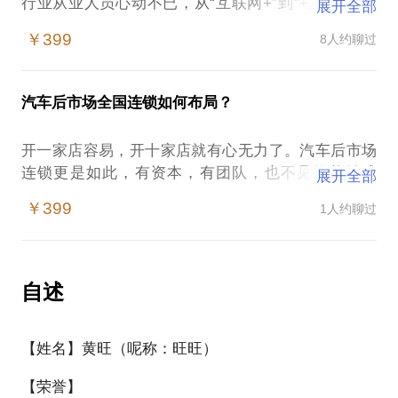
行业从业人员心动不已，从“互联网+”到“+互联网”，
展开全部
一大批互联网热血创业者，及具有创新精神的汽车服
￥399
8人约聊过
务商家，都开始了不同的探索之路...然而，仅仅2015
年，汽车后市场O2O模式尸横遍野！不创新，等死；
盲创新，找死！作为一个28年的汽车行业老兵，做过
汽车后市场全国连锁如何布局？
基层、出过专著、开过连锁店（全国630多家）、玩
过互联网，从理论到实践、从技术到营销、从汽车到
开一家店容易，开十家店就有心无力了。汽车后市场
互联网，没有什么不能说！话题内容包括：分享汽车
连锁更是如此，有资本，有团队，也不见得能够成
展开全部
及互联网创业经验；探讨汽车后市场及汽车后服务行
功？直营连锁易管理但重资产，发展缓慢；加盟连锁
业转型、发展之路。
￥399
1人约聊过
能形成合力，但往往管理松散，连而不锁。目前快速
扩张的模式有：全资收购，51%控股，承包托管等，
好象都做得不是太好？当然有更好的模式可以探功，
有致于全国车后服务连锁的朋友们，可以约见探讨，
自述
我愿把我26年经验与你分享，关于创业、互联网、关
【姓名】黄旺（呢称：旺旺）
【荣誉】