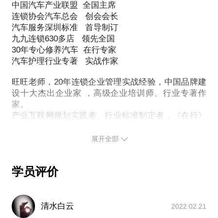
中国汽车产业联盟 全国主席
连锁协会汽车总会 创会会长
汽车服务深圳标准 首导制订
九九连锁630多店 领先全国
30年专心修养汽车 在行专家
汽车护理行业专著 实战作家
旺旺老师，20年连锁企业管理实战经验，中国品牌建
设十大杰出企业家 ，高级企业培训师、行业专著作
家。
产业互联网规划实践者、行业标准制定者，《在行》
知识付费平台互联网+专家。
展开全部
曾为汽车行业千城万店连锁、汽车产业互联网、生命
健康聚乐部、康养社区之家、掌上旅行社等进行顶层
设计规划及辅导落地，为清华研究院《汽车总裁班》
学员评价
带班及授课，为中国科技开发院投资决策做评审，为
几百家企业特邀管理培训，累计授课场次超500+场。
清水白云
2022.02.21
主讲课题：