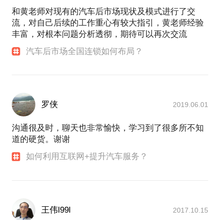
《产业数智化最高境界—－产业协同节点分润》
和黄老师对现有的汽车后市场现状及模式进行了交
《人是企业第一生产力——创新人资及薪酬绩效管
流，对自己后续的工作重心有较大指引，黄老师经验
理》
丰富，对根本问题分析透彻，期待可以再次交流
《股权融资千万的关键——顶层规划商业计划三大模
汽车后市场全国连锁如何布局？
式》
《招商融资上亿的秘诀——合伙共富团队裂变体系建
设》
《连锁千城万店标准化——全国市场布局及快速复
制》
罗侠
2019.06.01
《股权激励要分层适度——实施过程中不得不避踩的
坑》
沟通很及时，聊天也非常愉快，学习到了很多所不知
道的硬货。谢谢
20多年汽车后市场的实践经验，行业老兵及汽修学院
导师，愿意跟大家分享汽车行业创业迎合时代趋势的
如何利用互联网+提升汽车服务？
相关知识；
作为“九九汽车服务”全国连锁总裁，愿意跟大家分享
汽车后市场如何开拓全国连锁的相关经验；
作为汽车产业数智化创始人，可以跟大家分享汽车后
市场拥抱互联网快速爆发的创业经验；
王伟l99l
2017.10.15
作为连锁协会汽车总会创会会长，可以与大家共同探