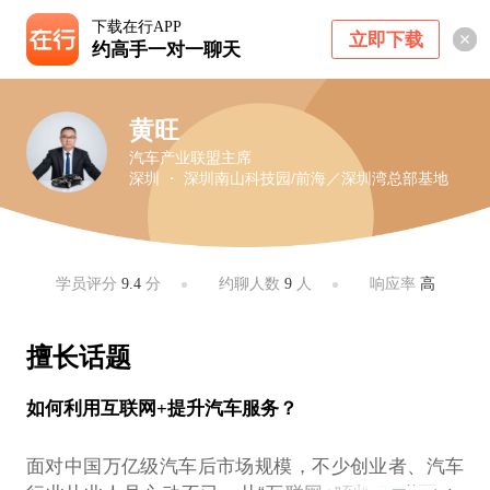
下载在行APP
立即下载
约高手一对一聊天
黄旺
汽车产业联盟主席
深圳 ・ 深圳南山科技园/前海／深圳湾总部基地
学员评分
9.4
分
约聊人数
9
人
响应率
高
擅长话题
如何利用互联网+提升汽车服务？
面对中国万亿级汽车后市场规模，不少创业者、汽车