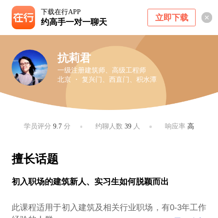
下载在行APP
立即下载
约高手一对一聊天
抗莉君
一级注册建筑师、高级工程师
北京 ・ 复兴门、西直门、积水潭
学员评分
9.7
分
约聊人数
39
人
响应率
高
擅长话题
初入职场的建筑新人、实习生如何脱颖而出
此课程适用于初入建筑及相关行业职场，有0-3年工作