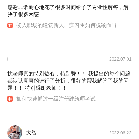
建筑西北设计研究院有限公司（西北院）、天津市建
感谢非常耐心地花了很多时间给予了专业性解答，解
筑设计院；曾短期与Atkins（阿特金斯）项目驻场合
决了很多困惑
作。北京市女建筑师协会会员。
工作的7年，现任工程主持人，负责并参与了多项大型
初入职场的建筑新人、实习生如何脱颖而出
重点建筑的规划、建筑方案设计、施工图设计工作，
其中以商业项目、公共建筑居多。擅长项目初期策
划、规划方案设计及深化。
2022.07.01
抗老师真的特别热心，特别赞！！ 我提出的每个问题
都认认真真的进行了分析，很好的帮我解答了我的问
题！！ 特别感谢老师！！
如何快速通过一级注册建筑师考试
大智
2022.06.22