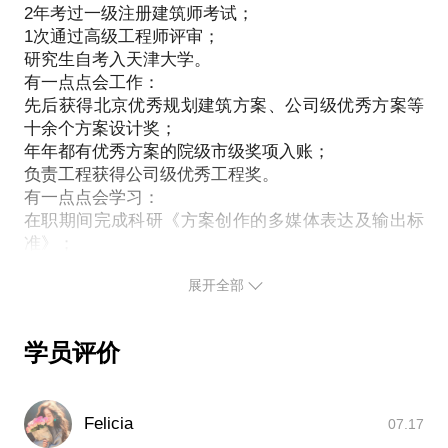
2年考过一级注册建筑师考试；
1次通过高级工程师评审；
研究生自考入天津大学。
有一点点会工作：
先后获得北京优秀规划建筑方案、公司级优秀方案等
十余个方案设计奖；
年年都有优秀方案的院级市级奖项入账；
负责工程获得公司级优秀工程奖。
有一点点会学习：
在职期间完成科研《方案创作的多媒体表达及输出标
准》；
现正在进行科研《旅游演艺剧场建筑初探》；
展开全部
公众号《第三视线》建筑专业编辑。
上述经历、经验均愿与您分享！愿我们在分享的过程
中共同进步！
学员评价
从业经历:
本科毕业于西安交通大学建筑学专业，后考入天津大
学攻读建筑设计及理论专业；任职于北京市建筑设计
Felicia
07.17
研究院有限公司，职业工作近7年。曾先后实习于中国