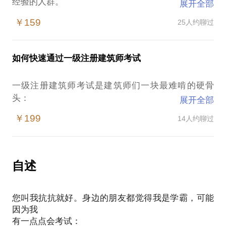
经验的人群。
展开全部
作为出入建筑及职场新人，我将为你解答如下困惑：
￥159
25人约聊过
面临实习，国企大院、外企、明星工作室、房地产公
司，我应该如何选择？
实习过程中如何做到自己与用人单位之间的双向考
如何快速通过一级注册建筑师考试
察？
应聘面试过程中，如何更好的表现自己，戳中面试官
一级注册建筑师考试是建筑师们一块最难啃的硬骨
的心？
头：
展开全部
初入公司，是要做方案还是画施工图，如何定位自
首次报考，9门如何复习最有效；
己？
￥199
14人约聊过
复习时间所剩无几如何制定复习方案；
同期新员工那么多，怎么做才能最快的脱颖而出？
屡考不过的结构、材料、大设计该如何备考；
跟着前辈做项目，如何学到更多干货，获得专业能力
扔下书本很多年，如何重拾书本静心学习；
长期电脑作图，如何开启大设计、技术作图等手绘考
自述
您叫我抗抗就好。身边的朋友都觉得我是学霸，可能
因为我
有一点点会考试：