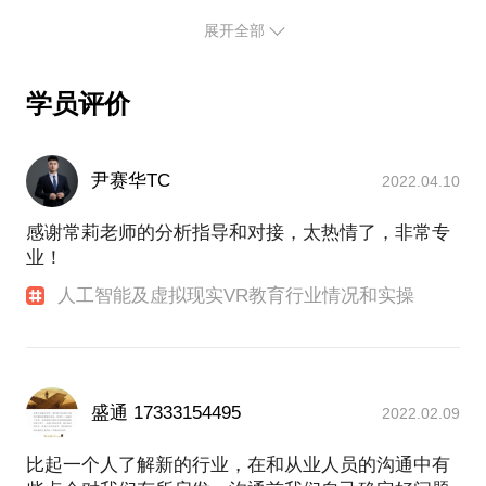
业务的落地合作生态打造。
展开全部
3、建设科大讯飞人工智能可视化教育人才培养基地-
磨刀学院，任磨刀学院院长，致力于打造人工智能及
VR可视化行业人才池。
学员评价
4、兼任西南某分公司总经理，全面负责分公司团队招
募、分公司管理和业务落地。
尹赛华TC
2022.04.10
感谢常莉老师的分析指导和对接，太热情了，非常专
业！
人工智能及虚拟现实VR教育行业情况和实操
盛通 17333154495
2022.02.09
比起一个人了解新的行业，在和从业人员的沟通中有