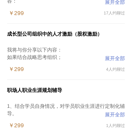
容：
展开全部
VR教育，人工智能教育行业现状，行业趋势,行业痛
￥299
17人约聊过
点，虚拟现实VR教育应用等行业情况；
AVR虚拟现实教育的实际落地实操，从不同的实际业
务模式，包括政府VR教育生态基地，教育产业基金，
成长型公司组织中的人才激励（股权激励）
社会实践课，职教、K12、高教等具体模式的实操；
AVR教育人才的培养。磨刀学院是科大讯飞旗下三个
我将与你分享以下内容：
公司共同发起的人工智能及VR可视化教育人才培养的
如果结合战略思考组织；
展开全部
摇篮，对人才的体系化培养、人才的选育用留等话
如何基于组织进行人才激励体系的建设；
题；
￥299
4人约聊过
企业大学、学院大学建设实操沟通；
AVR教育解决方案，硬件产品、内容、软件平台的分
基于组织视角下人才激励实战经验的全方位经验沟
职场人职业生涯规划辅导
1、结合学员自身情况，对学员职业生涯进行定制化辅
导。
展开全部
2、辅导过程包括，对学员自身职业现状，专长，以及
￥299
1人约聊过
未来的就业期待进行深入的沟通，明晰职业发展路