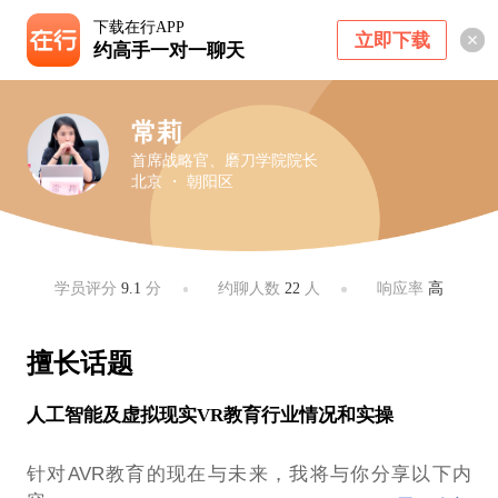
下载在行APP
立即下载
约高手一对一聊天
常莉
首席战略官、磨刀学院院长
北京 ・ 朝阳区
学员评分
9.1
分
约聊人数
22
人
响应率
高
擅长话题
人工智能及虚拟现实VR教育行业情况和实操
针对AVR教育的现在与未来，我将与你分享以下内