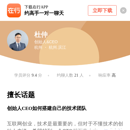
下载在行APP
立即下载
约高手一对一聊天
杜仲
创始人&CEO
杭州 ・ 杭州.滨江
学员评分
9.4
分
约聊人数
21
人
响应率
高
擅长话题
创始人CEO如何搭建自己的技术团队
互联网创业，技术是最重要的，但对于不懂技术的创