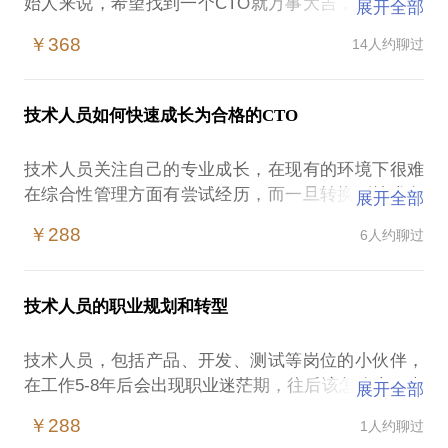
始人来说，希望找到一个CTO就万事大吉，但现实情
展开全部
况事与愿违，别说合格的CTO本身就很少，就是真正
￥368
14人约聊过
优秀的具备合格CTO潜质的技术人才，为什么要跟你
合作呢？
很多创始人在找技术团队的过程中，花费了太多的时
技术人员如何快速成长为合格的CTO
间和精力，最终因为无人可用项目无法开展，眼睁睁
看着大好的时机就浪费了，更多的创始人因为找到不
技术人员关注自己的专业成长，在现有的环境下很难
合格的CTO和技术团队，不仅仅浪费了大量的资金、
在综合性管理方面有尝试经历，而一旦转换到技术负
展开全部
资源和时间，还引入了一大堆完全不可控的风险，一
责人，有很多方面的事情需要初次面对，而作为一家
个优秀的技术合伙人和一个合格的技术团队，能帮你
￥288
6人约聊过
公司的技术负责人，需要担负的责任非常重大，一旦
在创业的过程中走得更快，走得更顺。
失手不仅对自己损失惨重，对企业也是致命的打击。
在这个话题中，我愿意和你聊聊如何找到合适的
在这样的情况下，有5年以上经验，想往管理上发展的
技术人员的职业规划和转型
技术人员容易遭遇：
技术专业性上到了一定阶层，不知道往上继续如何
技术人员，包括产品、开发、测试等岗位的小伙伴，
走？
在工作5-8年后会出现职业迷茫期，往后该怎么走？走
展开全部
想往管理上发展，但仅仅是带领几个技术成员完成项
管理路线还是专家路线？
目吗？
￥288
1人约聊过
跟业务人员如何交涉？