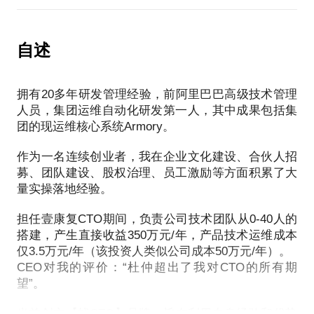
在结合自身的能力和经验，帮你分析后期职业发展空
有机会成为创业公司技术负责人时，面临的内容就更
加复杂、责任更加重大，如何跟CEO交流，怎么谈利
自述
益等等？
如何获得更多的薪资期权、股票？
我的个人经历对你会有帮助的几个方面：
拥有20多年研发管理经验，前阿里巴巴高级技术管理
18年产品研发经验，阿里巴巴集团运维自动化研发第
人员，集团运维自动化研发第一人，其中成果包括集
一人，核心系统Armory运行至今；
团的现运维核心系统Armory。
三次创业经历，均以联合创始人&CTO的角色参与；
接触VC不下100人次，谈成投资3次，最大金额5000
作为一名连续创业者，我在企业文化建设、合伙人招
万人民币；
募、团队建设、股权治理、员工激励等方面积累了大
量实操落地经验。
我愿意与你分享的内容包括：
我的经历可以给你借鉴，如何选择创业合伙人
担任壹康复CTO期间，负责公司技术团队从0-40人的
（CEO）；
搭建，产生直接收益350万元/年，产品技术运维成本
从技术走向管理，需要关注哪些方面；
仅3.5万元/年（该投资人类似公司成本50万元/年）。
一旦有机会作为创业公司的技术负责人，如何去谈利
CEO对我的评价：“杜仲超出了我对CTO的所有期
益、股权，如何跟CEO交流，如何把握整体的产品、
望”。
技术方向等等
PS.在选择与我见面前，请把你的问题更具体化。毕
当前创立【找CTO】品牌，旨在利用自身经验和优势