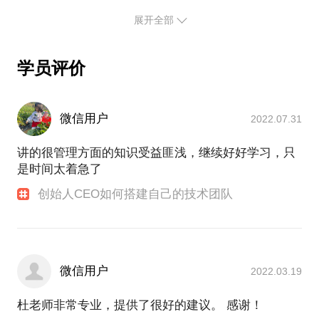
为企业提供互联网技术相关的解决方案。包括但不仅
竟一小时的谈话只能解决一个小问题。请把你的问题
展开全部
限于团队搭建、技术架构选型、研发管理、绩效评估
提前发给我，方便我做更精确的准备，提升见面效
等方面。
学员评价
自主研发的产品Joyone软件研发数字化管理平台，协
助企业研发团队实现高效、量化、简单、智能的管理
目标。
微信用户
2022.07.31
在过去10年的创业过程中我见过很多创业者，更能理
讲的很管理方面的知识受益匪浅，继续好好学习，只
解他们的需求和苦恼，在他们身上我看到了很多共性
是时间太着急了
问题。比如：创业如何找到合伙人？中小型企业如何
解决招聘难的问题？创业公司如何处理好和客户的关
创始人CEO如何搭建自己的技术团队
系，和资本的关系，和团队的关系，和合伙人的关系
等等。
微信用户
2022.03.19
杜老师非常专业，提供了很好的建议。 感谢！