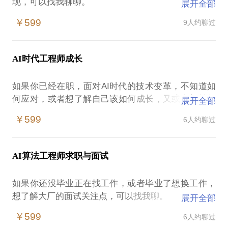
现，可以找我聊聊。
展开全部
从业十余年，从早期的检索、问答、知识图谱到现在
￥599
9人约聊过
的大模型，在各场景的行业应用、问题或作为研发负
责人、或作百度AICA（首席AI架构师培养计划）的指
导专家也见了许多，经常有朋友介绍人来找我咨询，
AI时代工程师成长
也是他们让我来在行注册个账号，希望能够帮到你。
为了保证效果，建议提前发我一些脱敏材料；最好带
如果你已经在职，面对AI时代的技术变革，不知道如
何应对，或者想了解自己该如何成长，又或者想转行
展开全部
大模型算法，可以找我聊聊。
￥599
6人约聊过
我也算经历过挺多次变革了，从偏工程架构的分布式
计算，到机器学习算法，再到深度学习，以及深度学
习里的几次范式变革，我还算在合适的时候找到了自
AI算法工程师求职与面试
己的位置和方向，希望能帮到你。
为了保证效果，建议提前发我一些脱敏材料；最好带
如果你还没毕业正在找工作，或者毕业了想换工作，
想了解大厂的面试关注点，可以找我聊。
展开全部
这么年多面试了800多人，从校招、社招，各个阶
￥599
6人约聊过
段，各个级别都有，作为面试官了解一些大厂的关注