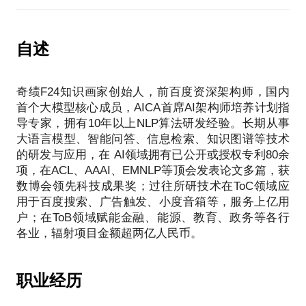
点，也看了这么多面试者总结一些场景的问题，当然
面试是个千人千面的过程，我也仅代表自己的观察和
心得，希望能够帮到你。
自述
为了保证效果，建议提前发我一些脱敏材料；最好带
奇绩F24知识画家创始人，前百度资深架构师，国内
首个大模型核心成员，AICA首席AI架构师培养计划指
导专家，拥有10年以上NLP算法研发经验。长期从事
大语言模型、智能问答、信息检索、知识图谱等技术
的研发与应用，在 AI领域拥有已公开或授权专利80余
项，在ACL、AAAI、EMNLP等顶会发表论文多篇，获
数博会领先科技成果奖；过往所研技术在ToC领域应
用于百度搜索、广告触发、小度音箱等，服务上亿用
户；在ToB领域赋能金融、能源、教育、政务等各行
职业经历