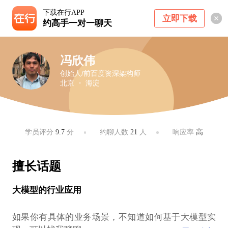
下载在行APP
立即下载
约高手一对一聊天
冯欣伟
创始人/前百度资深架构师
北京 ・ 海淀
学员评分
9.7
分
约聊人数
21
人
响应率
高
擅长话题
大模型的行业应用
如果你有具体的业务场景，不知道如何基于大模型实