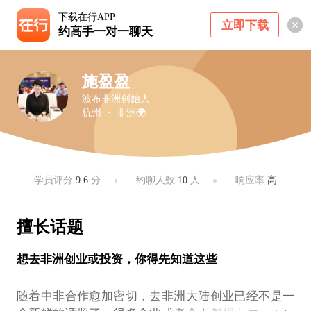
下载在行APP
立即下载
约高手一对一聊天
施盈盈
波布非洲创始人
杭州 ・ 非洲🌍
学员评分
9.6
分
约聊人数
10
人
响应率
高
擅长话题
想去非洲创业或投资，你得先知道这些
随着中非合作愈加密切，去非洲大陆创业已经不是一