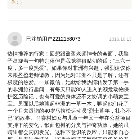
已注销用户2212158073
2016.10.13
热情推荐的行家！回想跟盈盈老师神奇的会面，我脑
子盘旋着一句特别俗但是我觉得很贴切的话：“三六一
度，多一度热爱”。如果你对非洲有兴趣，强烈建议你
来跟盈盈老师请教，因为她对非洲不只是了解，还有
极度的热爱。一加微信，她就给我热情转发了第一手
的非洲旅行趣闻，有每天只能80人进入的濒危动物保
护区历险记，也有可爱的身体还不太协调的小萌象宝
宝。见面以后她聊起非洲的一草一木，聊起他们花了
一个月去跟访的40岁马拉松运动员“烈士暮年，壮心不
已”的故事、马赛村妇女与儿童一年又一年在公益项目
支持下的变化，猴面包树的分类与神奇功效，她的眼
睛里都会闪闪发光。这种下意识的反应，只能来自心