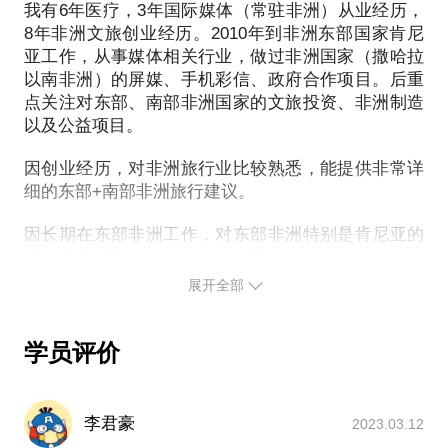
中非文化差异带来的投资风险
我有6年医疗，3年国际媒体（常驻非洲）从业经历，
布非洲。
非洲员工管理的注意事项
8年非洲文旅创业经历。2010年到非洲东部国家肯尼
我愿意与你分享的内容包括：
对非投资中会遇到的法律，劳工和税务的一些问题
亚工作，从事媒体相关行业，做过非洲国家（撒哈拉
提供非洲主流旅行国家的路线定制建议，
以南非洲）的屏媒、手机彩信、政府合作项目。后重
PS.在选择与我见面前，请把你的问题更具体化。毕
解答旅行注意事项，
点关注对东部、南部非洲国家的文旅投资、非洲制造
竟一小时的谈话只能解决一个小问题。请把你的问题
告诉你该做哪些行前准备
以及公益项目。
提前发给我，方便我做更精确的准备，提升见面效
PS.在选择与我见面前，请把你的问题更具体化。毕
因创业经历，对非洲旅行业比较熟悉，能提供非常详
竟一小时的谈话只能解决一个小问题。请把你的问题
细的东部+南部非洲旅行建议。
提前发给我，方便我做更精确的准备，提升见面效
因长期在东部非洲工作，对东部非洲特别是肯尼亚的
投资环境以及本地文化有较为系统化的认知。
展开全部
因长期和非洲各国人员一起工作，对中非跨文化管理
有自己的独特管理见解，可以给希望去非洲投资创业
的朋友提供一些实用的建议。
学员评价
很多人觉得非洲很神秘，不敢去非洲旅行，不敢去工
作，一般人更不敢去投资。然而非洲却又深深的吸引
李君豪
2023.03.12
大家，很多人希望去这片神奇的大陆去走走看看，希