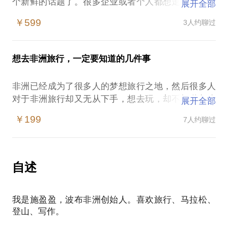
个新鲜的话题了。很多企业或者个人都想走进非洲，
展开全部
然而非洲真的是遍地黄金吗？去非洲创业发展会面临
￥599
3人约聊过
哪些问题？
无论是企业或是独自想去非洲大陆创业或者发展的人
会被这些问题所困扰：
想去非洲旅行，一定要知道的几件事
不了解非洲大陆的基本情况，对所投资国家的基本信
息未做充分调研
非洲已经成为了很多人的梦想旅行之地，然后很多人
只了解到了市场的状况，没有深度的调研人力，当地
对于非洲旅行却又无从下手，想去玩，却不知道怎么
展开全部
法律，税务等问题
玩，特别是到一些小众国家，更是不知道该如何制定
对当地的风土人情和文化不了解，导致投资不顺利
￥199
7人约聊过
行程和路线。
过于相信某些中介人士，导致上当受骗，投资打水漂
如果你正在计划或者梦想去非洲旅游，可能会面临以
下问题：
我有非洲东部，南部国家近10年的工作生活以及旅行
不知道该选什么样的季节去非洲旅行；
自述
经验，同时创立了非洲自然旅行和生活方式品牌--波
第一次非洲之旅该选哪个国家；
布非洲。
该做什么样的准备，有什么注意事项；
我愿意与你分享的内容包括：
我是施盈盈，波布非洲创始人。喜欢旅行、马拉松、
非洲的基本投资环境
登山、写作。
我有非洲东部，南部国家近10年的工作生活以及旅行
非洲的投资风向
经验，同时创立了非洲自然旅行和生活方式品牌--波