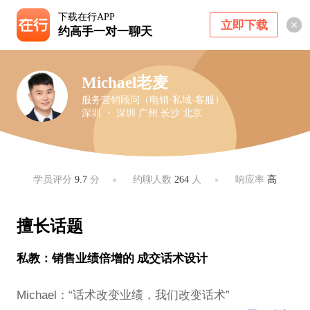
下载在行APP
立即下载
约高手一对一聊天
Michael老麦
服务营销顾问（电销·私域·客服）
深圳 ・ 深圳 广州 长沙 北京
学员评分
9.7
分
约聊人数
264
人
响应率
高
擅长话题
私教：销售业绩倍增的 成交话术设计
Michael：“话术改变业绩，我们改变话术”