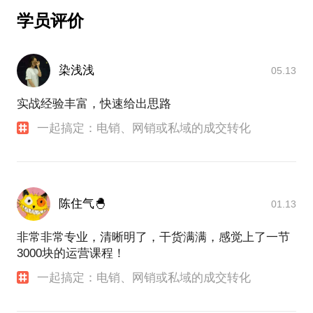
没有经验更贵。
呼叫中心的招聘怎么做？怎样培训？怎样考核？
⭕如果 您想做强
Michael 敬畏 每一次约见的信任与托付
这一条，不废话，也不纠结，先投产去用，用完再看
学员评价
你需要，找个做运营的人把把关。
为保证您的约见效果，约见为 一对一。
我能提供：如何私域变现与交付
期待相见以及再次相见。
效果，做进一步的调整。
行家指路，少走弯路。
成功操盘百万级私域后，我萃取了15个『私域成交的
由衷期待，我们的相见。
聊聊呼叫中心人员招聘的“迥”，探讨“用正确的方式招
最少必要行为』
❤承诺
Michael 敬畏 每一次约见的信任与托付，为保证您的
染浅浅
05.13
足够助你升级互联网思维，破局营销困境
人”，研究用系统的方式缓解呼叫中心招聘难题。
10分钟内，檫不出火花，费用全免，零风险约
约见效果，约见为 一对一。
约过Michael的人，这样说👇🏻
实战经验丰富，快速给出思路
敲黑板，画重点：
放心约起来😊
#呼叫中心运营管理#
经验很贵，
我们还可以聊聊呼叫中心的运营：
一起搞定：电销、网销或私域的成交转化
没有经验更贵。
⚠️Michael，有何不同？
❤️约定1
评判一套话术的好与坏，三条标准：
约见前，
①讲的不是知识，是经验
1，去掉“减分项”
服务水平（SLA）如何达成？
行家指路，少走弯路。
——知识容易获取，经验得要积累
如能将问题发给我，我会做更精确的准备；
2，增加“加分项”
那么多的指标如何平衡？
由衷期待，我们的相见。
3，实战检验，不断迭代
到底怎样管理平均通话时长（ATT）？
②擅长用“小方法，解决大问题”
陈住气🐣
如果不能，
01.13
如何设计更好的客服中心服务体验？
——大方法，本身就是大问题
约过Michael的人，这样说👇🏻（含《话术设计的全局
也没有关系，来一场即兴分享，一样也畅快。
这三条标准，
怎样优化客户中心的服务流程……
非常非常专业，清晰明了，干货满满，感觉上了一节
在多个话术设计的项目中，
③双重经验，跨界结合
3000块的运营课程！
❤️约定2
甚至取得了业绩倍增的效果。
——服务营销20载，电销&私域&客服
筹建后的呼叫中心管理，更是一项手艺活，需要匠人
1V1沟通
一起搞定：电销、网销或私域的成交转化
的精神与科学的方法……
输出亲自整理的指引纪要（PDF）
希望，也能够帮到你或你的团队。
帮你 温故知新，知行合一