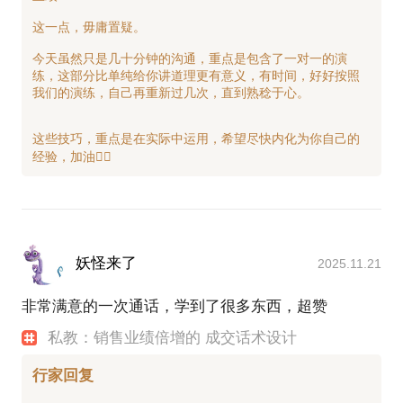
这一点，毋庸置疑。
行家指路，少走弯路。
你的难题，也许我早有办法
今天虽然只是几十分钟的沟通，重点是包含了一对一的演
练，这部分比单纯给你讲道理更有意义，有时间，好好按照
我们的演练，自己再重新过几次，直到熟稔于心。
约过Michael的人，这样说👇🏻
这些技巧，重点是在实际中运用，希望尽快内化为你自己的
妖怪来了
2025.11.21
非常满意的一次通话，学到了很多东西，超赞
私教：销售业绩倍增的 成交话术设计
行家回复