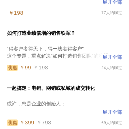
展开全部
对于“话术”，您一定有很多困扰！
￥198
77人约聊过
1、成交率低？
2、总是被拒绝？
如何打造业绩倍增的销售铁军？
3、微信加不上?加上不说话！
4、发信息不回?打电话不接！
“得客户者得天下，得一线者得客户”
5、客户的反对意见，如何处理？
这个专题，重点解决“如何打造销售团队”的难题。
展开全部
6、明明有意向，就是不能成交？
7、销售业绩遇到瓶颈，如何突破？
￥99
￥198
24人约聊过
⭕如何从0到1，打造电销/面销/私域的销售团队？
8、成交少、客单低，获客成本打不平，怎么办？
⭕如何设计业绩倍增的奖赏激励计划？
⭕员工疲惫了，激励活动怎么搞？
一套“好话术”，能增加成交机率，增强销售信心，提
一起搞定：电销、网销或私域的成交转化
升团队的业绩，稳定核心销售团队。
⭕好不容易招到的人最后都走了，咋整？
或许，您是企业的创始人；
⭕培训怎么做，即留得下人，又出得了单？
然而，很多销售（或企业），却正在使用着缺乏成交
展开全部
⭕薪酬体系哪里有问题，员工嫌少，成本太高？
力的“话术”，说得越多，错的越多，失去的客户越
也许，您是营销中心的管理者；
￥399
￥798
69人约聊过
多，流失的员工越多。
⭕团队架构怎么搭，内耗少，协作好？