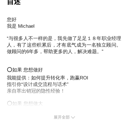
自述
约见前，
#呼叫中心 招聘与培训#
“工具”，学习 话术设计的“实用工具”，知道、学到、
#一起，聊“传统电销如何向互联网思维升级转型”
如能将问题发给我，我会做更精确的准备
人难招 ! 招人难 ! 难招人 !
做到。
传统电销越来越难！政策收紧、线路受阻、接通率
您好
第一条标准：先去掉减分项。
我们也可以聊聊——《呼叫中心人员招聘
低、名单资源贵…
我是 Michael
如果不能，
的“囧”与“迥”》
我们可以聚集在话术设计上，一起研习话术设计的方
“话术中还有没有明显的差错，甚至致命的差错”。比
也没有关系，来一场即兴分享，一样也畅快
法与技巧；
“与很多人不一样的是，我先做了足足１８年职业经理
如果，您正面临越来越难的困惑，是时候思考与私域
如说“开口印象差错”，或者是“自杀式提问差错”。我们
都在谈智能客服，也都在谈人难招。
人，有了这些积累后，才有底气成为一名独立顾问。
我们也可以聚集在话术的魔力提升上，通过三种话术
结合了，①“微电融合”的核心思维？②如何对传统电
在做话术优化的时候，首先要将这部分“坑”给添上。
❤️约定2
智能客服也许将取代人工，却丝毫解决不了当下“招人
做顾问的6年多，帮助更多的人，解决难题。”
的关键技能 要性/魔性/感性，提升话术说服力。
销做流程再造？③如何通过微信“经营”用户；④如何
1V1沟通
难”的囧境。
做好微信的《IP布局与朋友圈打造》⑤如何将你的客
输出亲自整理的指引（PDF），帮你 温故知新
话术的威力，不可小觑，一起来 “死磕” 吧！
户资源私有化！…
⭕如果 您想做好
“人难招”，难在“用正确的方式招人”。
第二条标准，有没有“加分项”。
我能提供：如何提升转化率，跑赢ROI
❤️约定3
细思极恐，有些呼叫中心现在的招聘到了“是人就要，
问答之间，成败得失，均在话术！
电销、网销 是一个非常复杂的话题，1-2个小时绝对
指引你“设计成交流程与话术”
10分钟内，不能檫出火花
肯来就用”的地步；
无法全部涵盖，但如果您有具体的项目、案例、脚
亲自萃出销冠的隐性经验！
一套好话术设计出来，一定要有些“加分话术”的成
咨询费全免，零风险，心动不如行动
成交话术教练Michael：
本，或者明确的议题，我们还是值得一起好好聊聊
果。就是相对于原来的话术，有了更多的优点，比如
同时，生怕招来的人跑掉，福利更是芝麻开花节节
#超20年经验养成，对话术超细颗粒度的把握
⭕如果 您想做大
的。
卖点更突出，比如更能深挖用户的痛点需求。
高，用人成本越来越高，人员流失越来越大，苦不堪
#实战派话术教练、多家销售团队顾问
我能提供：如何打造业绩倍增的销冠铁军
言。
#话术改变业绩，我们改变话术
展开全部
手把手教你“搭班子、练团队、建文化”
对您的时间与信任负责，约见前，我们会一起约定主
经验很贵，
要交流内容，聚焦是为了深入。
第三条标准，实战的检验。