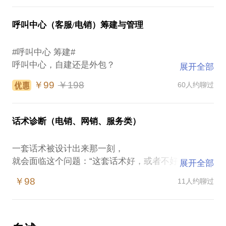
亦或，您是一个营销人员……
⭕不知道怎么解决招聘难题？
结果，越努力，越糟糕！
⭕如何设计让业绩自动增长的薪酬体系？
呼叫中心（客服/电销）筹建与管理
我们都可以一起聊聊下面的某个内容，只要是您正关
提升销售业绩，关系着上至主管领导的功绩，下至一
心的，想提升的，或者想改变的，Michael都愿意，娓
⭕私域（微信）团队的管理，有什么不同之处？
#呼叫中心 筹建#
线销售的腰包，是一个特别有意义的话题，也是“行
娓道来：
⭕私域（微信）团队的关键行为如何赋能？
呼叫中心，自建还是外包？
家”二十多年来一直追求与专研的方向。
展开全部
⭕师徒文化如何建设，让老人愿教，新人肯学？
你需要找个人商量一下。
#一起，优化电网销、私域成交流程。
￥99
￥198
60人约聊过
在这个专案的实践与总结过程中，深深地体会到：“销
流程，是成交的“魂”，一个细微的流程改变，带来的
怎样建设或升级为“全媒体客服中心”？
售，会做不难，做好不易”。
是结构性的增长。
上面这些，
筹建一个有品质的呼叫中心，从何入手？
话术诊断（电销、网销、服务类）
如果你有共鸣，
你需要一些对质量品质的敏锐判断。
业绩提升引擎：话术设计，是一个【专案】性质的话
#一起，设计《成交话术》。
不妨找 老麦 来聊聊，
题，我们将一起，以专案的形式：
话术改变业绩，我们改变话术！如果提升一个技能就
一套话术被设计出来那一刻，
帮你一一拆解销冠铁军的难点、卡点。
筹建任务列表里应该有哪些项目？
能改变一切，这个能力会是沟通。话术，是成交之
就会面临这个问题：“这套话术好，或者不好。”
展开全部
你需要，有份清单理清思路。
“意识”：培养 话术设计的“核心意识”，占据思维高
本。
地！
￥98
11人约聊过
——老麦Michael 20年销售顾问
无论是服务型的呼叫中心，还是营销为主的电销中
#一起，聊聊电网销的“管理”。
那么，该怎样评判一套话术的好坏呢？
❗重点扶持新创公司或电销/网销/私域团队
心，筹建是最美的开始，有期望，有未知，有不确
“方法”，教练 设计话术的“正确方法”，从话术目标到
无论是从0到1，还是从1到n，都有系统的方法论，以
定……
流程，一步一步，稳扎稳打！
及干货满满的实战经验。
很简单，三条标准，参照去做。
❤️约定1