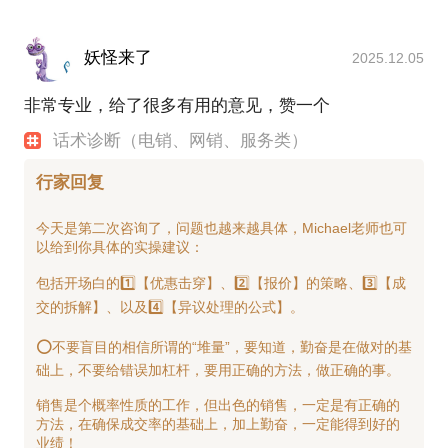
我期待着那杯浓咖啡，您期待这个满肚子蝴蝶飞出来
❤️约定1
的体验交流吗？
❤️约定3
如果你对自己的话术还没有把握，
妖怪来了
约见前，
2025.12.05
10分钟内，不能檫出火花
或者明知效果不好，又不知道哪里有问题。
如能将问题发给我，我会做精确的准备
一起聊聊吧，也许有一句话，正好是你所需要的！
咨询费全免，零风险约见
非常专业，给了很多有用的意见，赞一个
如果不能，
没关系 ，可以发给我，来帮你做基础的诊断。
关键词：【客户服务】【客户体验】【呼叫中心
话术诊断（电销、网销、服务类）
……
也没有关系，来一场即兴分享，一样也畅快
callcenter】【电话销售】【电话营销】【服务设计】
经验很贵，
指出你话术中的“减分项”，
行家回复
【客服中心】【客户中心】
❤️约定2
没有经验更贵。
试着找找“加分项”，
1V1沟通
再指导你如何做好实战。
今天是第二次咨询了，问题也越来越具体，Michael老师也可
Michael 敬畏 每一次约见的信任与托付，为保证约见
输出亲自整理的脑图或纪要，帮你 落地生效
行家指路，少走弯路。
以给到你具体的实操建议：
效果，不开通 “边吃边聊”或多人一起的约见。
由衷期待，我们的相见。
如果你觉得收获很大，
包括开场白的1️⃣【优惠击穿】、2️⃣【报价】的策略、3️⃣【成
❤️约定3
还可以继续约我话术设计的私教。
交的拆解】、以及4️⃣【异议处理的公式】。
8分钟内，不能檫出火花
咨询费全免，无需有任何顾虑
⭕不要盲目的相信所谓的“堆量”，要知道，勤奋是在做对的基
础上，不要给错误加杠杆，要用正确的方法，做正确的事。
销售是个概率性质的工作，但出色的销售，一定是有正确的
经验很贵，
方法，在确保成交率的基础上，加上勤奋，一定能得到好的
没有经验更贵。
业绩！