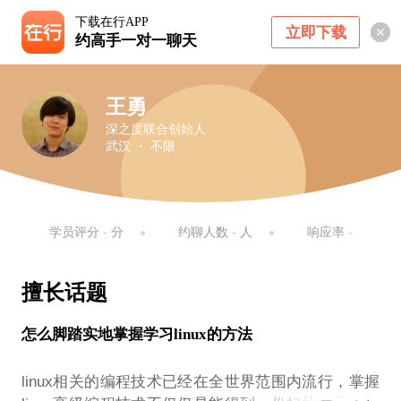
下载在行APP
立即下载
约高手一对一聊天
王勇
深之度联合创始人
武汉 ・ 不限
学员评分
-
分
约聊人数
-
人
响应率
-
擅长话题
怎么脚踏实地掌握学习linux的方法
linux相关的编程技术已经在全世界范围内流行，掌握