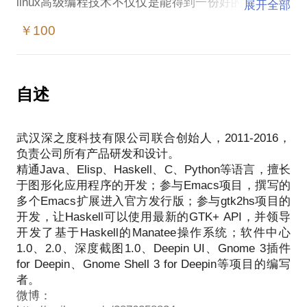
linux高级编程技术不仅仅是能得到一份好的工作，更
展开全部
是提升自己技术到极限的最为重要的锻炼方法。
￥100
现在很多培训机构都是三个月的速成班，拿一些模板
性项目灌输同学，但是学完以后并不能提升自己的学
习思维，也很少能够在工作中发挥出来。
我有十几年的linux编程经验，以及创建深度操作系统
自述
这个世界上最复杂的linux超大型工程，我可以在约见
中亲身传授实战经验，教你怎样通过思维锻炼一步一
武汉深之度科技有限公司联合创始人，2011-2016，
步，脚踏实地掌握学习linux的方法，并最终大大提升
负责公司所有产品研发和设计。
你的编程修养和技术底蕴。
精通Java、Elisp、Haskell、C、Python等语言，擅长
如果你真的热爱编程并享受编程给你的快乐和平静，
于图形化应用程序的开发；参与Emacs项目，撰写的
我非常荣幸能够分享我的经验帮助你，如果你不热爱
多个Emacs扩展进入官方发行版；参与gtk2hs项目的
编程从来没有熬过夜探索问题，或者只想追求速成找
开发，让Haskell可以使用最新的GTK+ API，并领导
到高薪工作，请不要选择我，我没法帮助一个对世界
开发了基于Haskell的Manatee操作系统；软件中心
1.0、2.0、深度截图1.0、Deepin UI、Gnome 3插件
for Deepin、Gnome Shell 3 for Deepin等项目的编写
者。
微博：