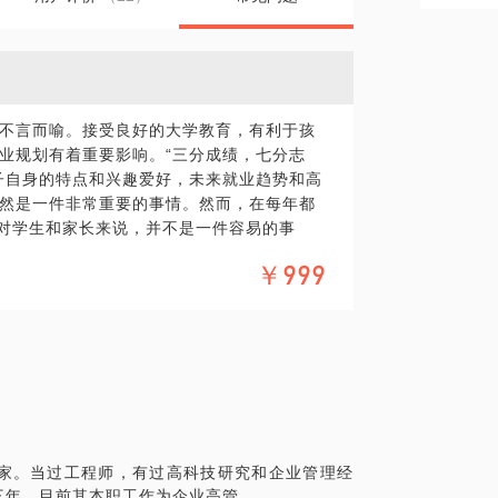
不言而喻。接受良好的大学教育，有利于孩
业规划有着重要影响。“三分成绩，七分志
子自身的特点和兴趣爱好，未来就业趋势和高
然是一件非常重要的事情。然而，在每年都
报对学生和家长来说，并不是一件容易的事
￥999
高考政策，招生动态，志愿填报，高三学生的学
以后，我开通了新浪博客等自媒体，常年义
报的问题。我文章的特点是站在考生和家长
规划
家。当过工程师，有过高科技研究和企业管理经
三年，目前其本职工作为企业高管。
更具体化。毕竟限时的交流只能解决小部分的问