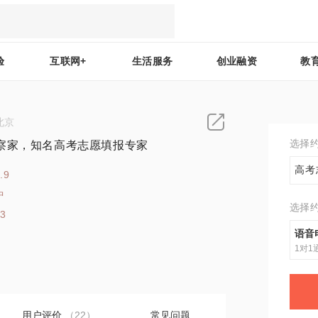
验
互联网+
生活服务
创业融资
教
北京
选择
察家，知名高考志愿填报专家
高考
.9
中
选择
53
语音
1对1
用户评价
（22）
常见问题