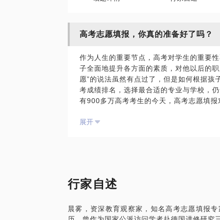
高考志愿填报，你真的准备好了吗？
作为人生的重要节点，高考对学生的重要性
子全面地提升各方面的素质，对他以后的职
愿”的说法虽然有点过了，但是如何根据孩
考成绩排名，选择最合适的专业与学校，仍
有900多万高考考生的今天，高考志愿填
情。
展开
作为曾经的2007年高考考生家长，我对
习方法等都有着深入的研究。孩子考上大学
务为家长解答关于高考，特别是高考志愿填
的视角看问题，捍卫考生和家长的利益。
我愿意与你分享的内容包括：
高考志愿填报的策略与技巧
行家自述
教育和高考改革政策对升学规划的影响
学业与升学规划 – 院校与专业选择 – 职业
晨雾，资深教育观察家，知名高考志愿填报专
国内升学还是出国留学
历，曾作为国家公派访问学者赴德国进修研究
P.S.:在选择与我见面前，请把你的问题