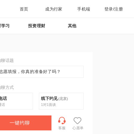
首页
成为行家
手机端
登录/注册
育学习
投资理财
其他
约聊话题
志愿填报，你真的准备好了吗？
约聊方式
电话
线下约见
(
北京
)
通话
1对1面谈
一键约聊
客服
心愿单