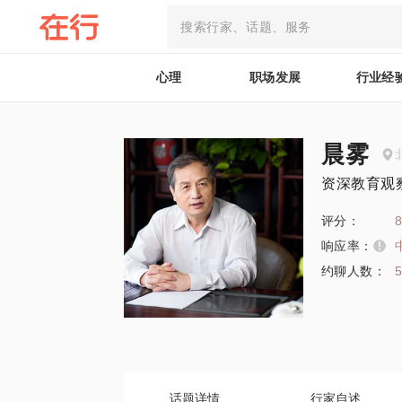
心理
职场发展
行业经
晨雾
资深教育观
评分：
8
响应率：
约聊人数：
话题详情
行家自述