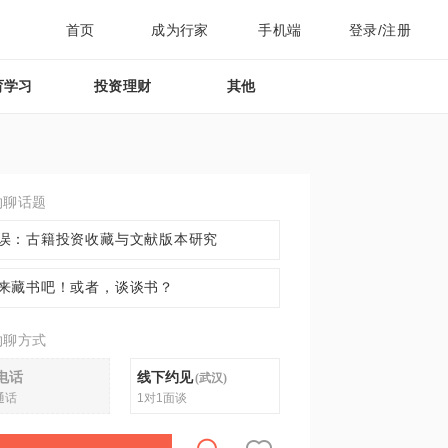
首页
成为行家
手机端
登录/注册
育学习
投资理财
其他
约聊话题
误：古籍投资收藏与文献版本研究
来藏书吧！或者，谈谈书？
约聊方式
电话
线下约见
(
武汉
)
通话
1对1面谈