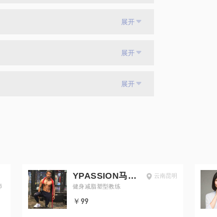
展开
展开
展开
YPASSION马文
云南昆明
师
斌
健身减脂塑型教练
￥99