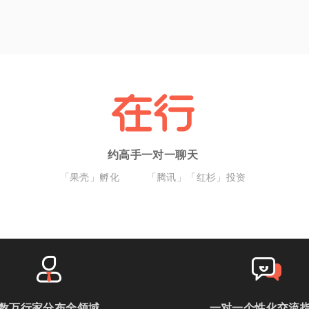
约高手一对一聊天
「果壳」孵化
「腾讯」「红杉」投资
数万行家分布全领域
一对一个性化交流