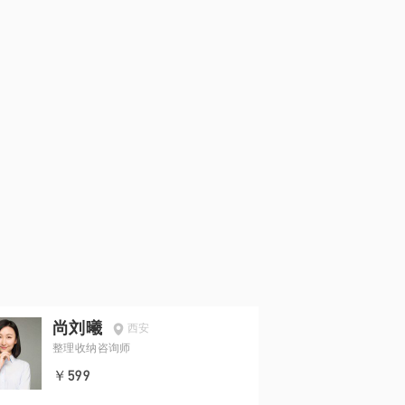
尚刘曦
西安
整理收纳咨询师
￥599