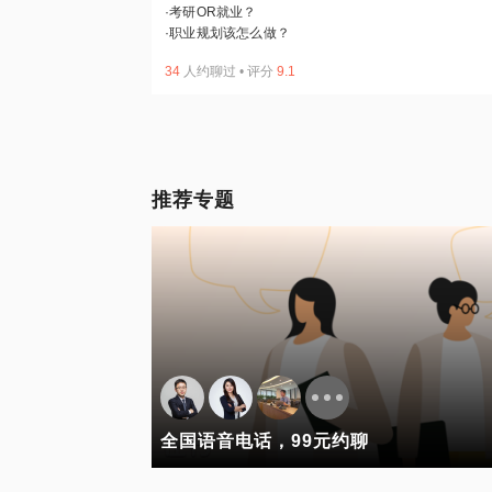
·
考研OR就业？
·
职业规划该怎么做？
34
人约聊过
•
评分
9.1
推荐专题
全国语音电话，99元约聊