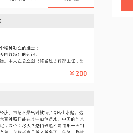
究
个精神独立的雅士；
长的领域）的知识。
磋。本人在公立图书馆当过古籍部主任，出
正儿八经的学术专著一再引用，怎么着都让
￥200
，是多大个事儿呢？关键是自己得有追求，
乎这啊那的，似乎是一种病态。
g
经济、市场不景气时被“玩”得风生水起。这
老百姓照样能在其中如鱼得水。中国的艺术
淀，高位？尽头？恐怕谁也不知道那一天到
当然，失败者也是越来越多了。头脑一热就