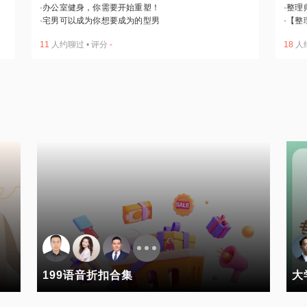
·
办公室健身，你需要开始重塑！
·
整理
·
宅男可以成为你想要成为的型男
·
【整
11
人约聊过
•
评分
-
18
人
199语音折扣合集
大