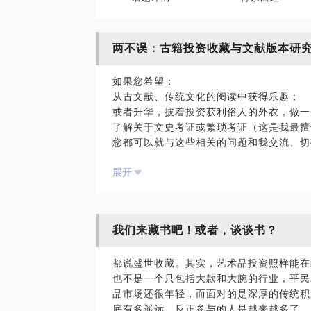
两不误：古籍投资收藏与文献版本研
如果您希望：
从古文献、传统文化的阅读中获得乐趣；
或者升华，披着投资获利俗人的外衣，做一
了解关于文史考证或繁琐考证（这是我最擅
您都可以就与这些相关的问题和我交流、切
版过专著，发表过论文。网文意见和网名被
展开
我有些得意。所以，没有专业的职称、名分
即使没人在乎你，没人欣赏你的追求。太在
您先看看我的博客吧：
http://blog.sina.com.cn/hankouxuxutan
我们来藏书吧！或者，谈谈书？
您有同好？那我们见见？
都说盛世收藏。其实，艺术品投资照样能在
也不是一个只包括大款和大腕的行业，平民
品市场还很年轻，而面对的是深厚的传统积
底有多遥远。反正参与的人是越来越多了。