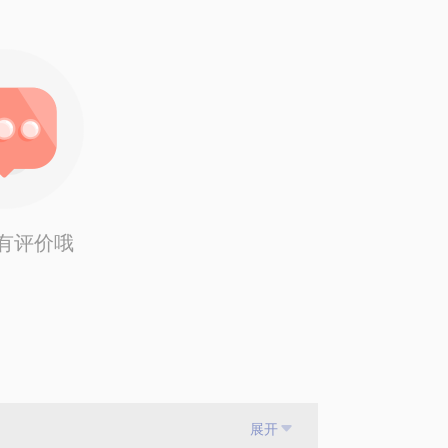
具体化。毕竟一、二个小时的谈话只能解决一个
做更精确的准备，提升见面效率。期待与您
有评价哦
展开