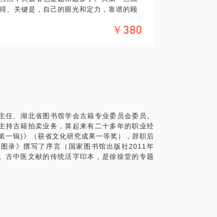
得。关键是，自己的眼光和定力，靠谱的顾
得具备一样吧。
￥380
或喜爱传统文化的人，只要曾有过以下困
至近几年出的书都不会轻易放过。
究，认那么多繁体字异体字干嘛？
上当受骗而不自知。人得有常识。
给自己！那不是理想，而是做梦。
以及应付不时之需的钱是第一步。
但得有准备、有恒心、有预见性。
主任、湖北省图书馆学会古籍专业委员会委员。
和商业都兼着，拼钱和捡漏都干过。行内提
主持古籍拍卖业务，算起来有二十多年的职业经
面评价。您如果愿意相信我，我也愿意帮您：
第一辑)》（获省文化研究成果一等奖），辞职后
图录》撰写了序言（国家图书馆出版社2011年
。古中医文献的传统活字印本，是徐徐堂的专题