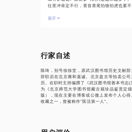
往里冲肯定不行，畏首畏尾怕狼怕虎也要不
问和朋友，面对大起大落时的波澜不惊，总
展开
无论您是收藏爱好者，还是专业投资家，抑
惑，您就可以找我：
什么是古籍？其实，古籍圈的人连民国，甚
不懂繁字体？又不是做古汉语、音韵训诂研
怕上当？怀揣不切实际的妄想的人，最容易
一夜暴富？请靠边站，这种机会我一定会留
行家自述
全部身家？我们不是在赌博！留下足够生活
还有机会？这个行业总是充满意外和惊喜，
陈琦，别号徐徐堂，原武汉图书馆历史文献部
我有二十多年的专业经历。用俗话说，学术
辞职后在北京雍和嘉诚、北京盘古等拍卖公司
起“徐徐堂”，大多还是知道的，也没啥负
历。在职时主持编撰了《武汉图书馆善本书志(
古籍版本鉴定；
为《北京师范大学图书馆藏古籍珍品鉴赏定级
古籍收藏建议；
版），现在主要在博客或公微上发布个人心得
古籍投资顾问；
收藏之一，曾被称作"医活第一人"。
文献研究指导；
藏品送拍，代客竞投；
一起看拍卖预展也行啊；
感受一下拍卖现场的气氛。