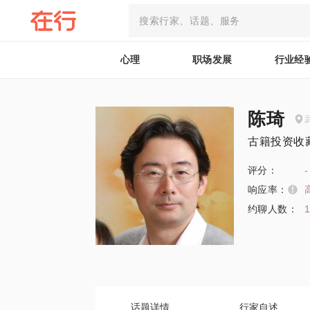
心理
职场发展
行业经
陈琦
古籍投资收
评分：
-
响应率：
约聊人数：
话题详情
行家自述