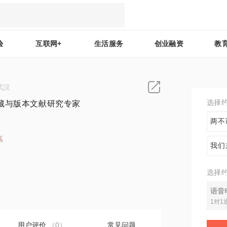
验
互联网+
生活服务
创业融资
教
武汉
选择
藏与版本文献研究专家
两不
高
我们
1
选择
语音
1对1
用户评价
（0）
常见问题