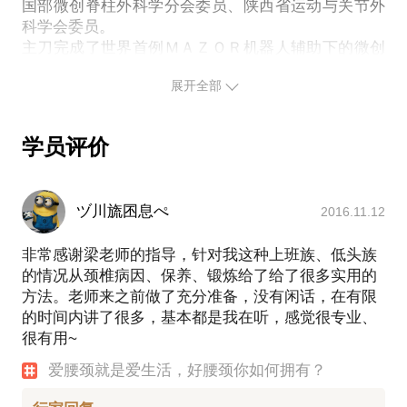
医院进行就诊。本话题内容及行家观点不代表平台观
国部微创脊柱外科学分会委员、陕西省运动与关节外
科学会委员。
主刀完成了世界首例ＭＡＺＯＲ机器人辅助下的微创
脊柱翻修术，西北第一例多阶段脊柱微创融合术、脊
展开全部
柱骨折微创复位固定术。现主持国家自然科学基金2
项，在国际知名核心学术杂志发表学术论文数十篇，
拥有国家发明专利1项；实用新型2项。研究成果获得
学员评价
国家科技进步二等奖1项，陕西省科技进步一等奖1
项，军队医疗成果二等奖1项。
专业特长：颈肩痛、腰腿痛、颈椎病、（颈）腰椎间
ヅ川旒囨息ぺ
2016.11.12
盘突出症、（颈）腰椎管狭窄症、腰椎滑脱症、脊柱
骨折的微创手术治疗。
非常感谢梁老师的指导，针对我这种上班族、低头族
专家门诊时间：周二全天。
的情况从颈椎病因、保养、锻炼给了给了很多实用的
方法。老师来之前做了充分准备，没有闲话，在有限
的时间内讲了很多，基本都是我在听，感觉很专业、
很有用~
爱腰颈就是爱生活，好腰颈你如何拥有？