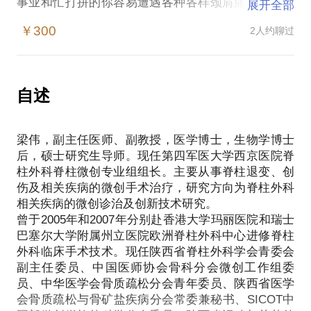
事业和忙打拼的你容易遭遇各种各样颈肩痛和腰腿痛
展开全部
的困扰！
￥300
2人约聊过
我在脊柱外科疾病，尤其是颈肩痛和腰腿痛的预防，
微创治疗及康复锻炼领域具有20年临床经验，愿意与
你分享的内容包括：
为什么你总是颈肩痛/腰腿痛？
自述
你的腰/颈到底怎么了？
如何正确使用你的腰/颈？
梁伟，副主任医师、副教授，医学博士，生物学博士
怎样康复你的腰/颈？
后，硕士研究生导师。现任第四军医大学西京医院脊
哪些运动有助于预防腰/颈疾病的发生？
柱外科脊柱微创专业组组长。主要从事脊柱退变、创
PS.在选择与我见面前，请把你的问题更具体化。毕
伤及相关疾病的微创手术治疗，研究方向为脊柱外科
竟，一小时的谈话只能解决一个小问题。请把你的问
相关疾病的微创诊治及创新技术研究。
题提前发给我，方便我做更精细的准备，提升见面效
曾于2005年和2007年分别赴香港大学玛丽医院和瑞士
率。期待与你的见面。
巴塞尔大学附属州立医院欧洲脊柱外科中心进修脊柱
外科临床手术技术。现任陕西省脊柱外科学会青委会
【在行郑重提示】：此话题内容仅为该行家在医疗健
副主任委员、中国医师协会骨科分会微创工作组委
康领域的的个人经验、意见或观点，仅供学员参考所
员、中华医学会骨质疏松分会青年委员、陕西省医学
用。如您或您的家人有诊疗需求，在行请您前往正规
会骨质疏松与骨矿盐疾病分会常委兼秘书、SICOT中