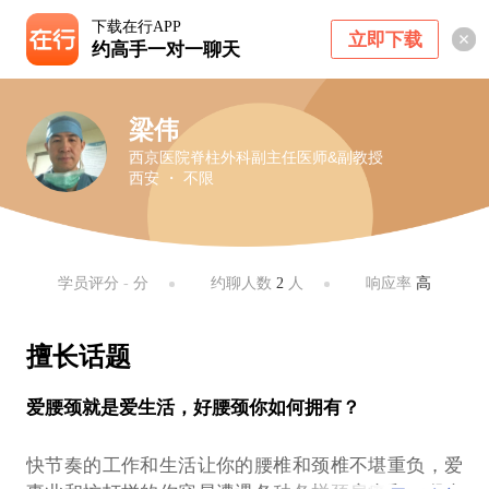
下载在行APP
立即下载
约高手一对一聊天
梁伟
西京医院脊柱外科副主任医师&副教授
西安 ・ 不限
学员评分
-
分
约聊人数
2
人
响应率
高
擅长话题
爱腰颈就是爱生活，好腰颈你如何拥有？
快节奏的工作和生活让你的腰椎和颈椎不堪重负，爱