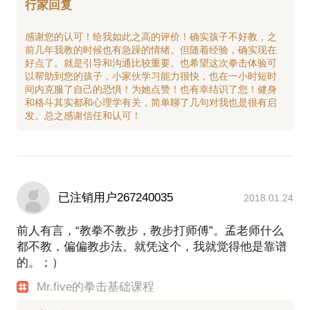
行家回复
感谢您的认可！给我如此之高的评价！确实孩子不好教，之
前几年我教的时候也有急躁的情绪。但随着经验，确实现在
好点了。就是引导和沟通比较重要。也希望这次拳击体验可
以帮助到您的孩子，小家伙学习能力很快，也在一小时短时
间内克服了自己的恐惧！为她点赞！也有幸结识了您！健身
和格斗其实都和心理学有关，简单聊了几句对我也是很有启
已注销用户267240035
2018.01.24
前人有言，“教拳不教步，教步打师傅”。孟老师什么
都不教，偏偏教步法。就凭这个，我就觉得他是靠谱
的。；）
Mr.five的拳击基础课程