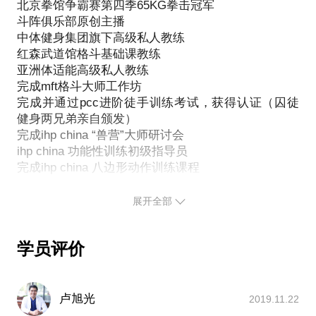
北京拳馆争霸赛第四季65KG拳击冠军
斗阵俱乐部原创主播
关于少儿训练的一些个人原创！个人原创！个人原
中体健身集团旗下高级私人教练
创！见解，及答疑。
红森武道馆格斗基础课教练
亚洲体适能高级私人教练
老说体能训练，体适能到底是什么？
完成mft格斗大师工作坊
完成并通过pcc进阶徒手训练考试，获得认证（囚徒
健身两兄弟亲自颁发）
体适能分为：健康体适能和技能体适能。
完成ihp china “兽营”大师研讨会
健康体适能：与健康有密切关系的体适能，是指心血
ihp china 功能性训练初级指导员
管、肺和肌肉发挥最理想效率的能力。
完成ihp china 八边形动作训练课程
技能体适能：灵敏、平衡、协调、速度、爆发力和反
top coach综合格斗教练认证（ufc中国第一人张铁
应时间等，这些要素是从事各种运动的基础。
泉，李景亮。ckf冠军刘连杰认证并颁发）
展开全部
“关爱民警，科学训练研讨会”组织者及培训师
为什么要练体能训练？不就是跑跑跳跳哄孩子么？
从业四年，授课四千余节
学员评价
自创研究kid boxing儿童体系课程
首先，一节完整的训练课包括练前热身加拉伸，循循
红森综合武道馆格斗基础课教练
渐进的加强运动强度。从而达到训练效果最大化。请
擅长初学者教学，错误动作矫正，教学方式风趣幽
默，广受好评。
问现在有几个家长能指导孩子做正确的动作？例如，
卢旭光
2019.11.22
于2016.1月～2月在team quest综合格斗馆学习泰拳、
如何做一个俯卧撑。要求和标准到底是什么？我为什