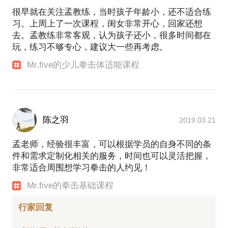
综合格斗
很早就在关注孟教练，当时孩子年龄小，还不适合练
么要做俯卧撑？一次要做几个？我要做几组？那我应
习。上周上了一次课程，闺女非常开心，回家还想
该休息间隔多久？这些都是专业化的问题，我们来解
去。孟教练非常客观，认为孩子还小，很多时间都在
决。如果动作拿不准，一定不要乱做，免得孩子从小
北京拳馆争霸赛第四季 五战全胜 赢得65KG拳击冠军
玩，练习不够专心，建议大一些再考虑。
时候就有一些伤病隐患！
斗阵俱乐部（斗阵调频）
Mr.five的少儿拳击体适能课程
在拳馆的公开课
拳击真的有用么？孩子为什么要练这个？
于泰国清迈Team quest拳馆学习纯正泰拳
最近爸爸去哪里，拳王邹市明，他的孩子从小就练这
个。不要期望孩子能打的多好打比赛。但至少可以做
陈之羽
2019.03.21
到，当别人恶意攻击他的时候。他有还击的意识！掌
与Team quest职业拳手Will 的合影
握正确技术的同时，又增强体能。并且改善内向，羞
拳馆公开课
孟老师，经验很丰富，可以根据学员的自身不同的条
涩，胆怯等心理。让孩子杜绝被校园暴力！
参加首届PCC进阶徒手训练培训，并顺利通过考试囚
件和需求定制化相关的服务，时间也可以灵活把握，
徒健身两兄弟，不陌生对么？我的小徒弟 Mr.dan参加
非常适合周围想学习拳击的人约见！
完成世界级功能训练大师，IHP体系创始人JC
孩子被欺负了，家长告诉孩子要还击，但孩子还是不
Mr.five的拳击基础课程
SANTANA先生的”兽营“研讨会与IHP （功能性训练大
能有效还击，为什么？
咖）CHINA负责人RUBEN先生及王云峰老师，并获得
行家回复
体系内两个认证 功能性训练指导员 ，JC的八边形弹
你知道对于一个内向的孩子，你让他和陌生人说话可
力绳训练