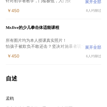
针对初学者教学，门槛极低，入门快
展开全部
提高心肺功能，降低静态心率
￥450
8人约聊过
燃脂塑性，多久没动了？动起来吧朋友！
手把手教把你领入格斗，不再害怕，不再懦弱！
我拥有多年针对性授课经验，自成体系，广受好评，
Mr.five的少儿拳击体适能课程
欢迎约见！
所有图片均为本人授课真实照片！
怕孩子被欺负不敢还击？坚决对施暴者说“不”！我来
展开全部
带教你保护自己！
￥450
6人约聊过
缓解疲劳，孩子课外学习压力大，释放缓解压力！把
烦恼都打走！
忘掉那些随便买根黑带就系上的LOW教练吧，从业四
年，证书一沓子，多种体系认证，绝不盲目教学！
自述
精确定位，培养兴趣
丰富经验，风趣不失专业
高级儿童格斗靶师
孟鸥
适合年龄4-12岁
还在等什么？约吧！