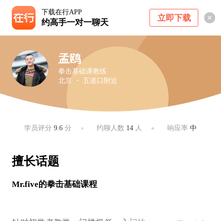
下载在行APP
立即下载
约高手一对一聊天
孟鸥
拳击基础课教练
北京 ・ 五道口附近
学员评分
9.6
分
约聊人数
14
人
响应率
中
擅长话题
Mr.five的拳击基础课程