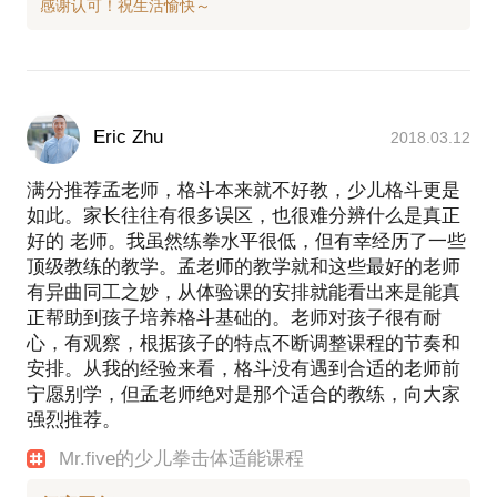
能都困难，你难道指望他去攻击一个欺负他的人么？
清迈Team quest柔术主教布鲁诺先生，柔术柔道双黑
只有针对性实战训练，孩子才知道如何合理保护自
带，现役选手，世界冠军。完成国内UFC第一人张铁
己，并且采取适当还击！
泉先生创办，李景亮，刘连杰老师主教的TOP
COACH MMA教练认证
孩子几岁学习拳击体能比较合适？
Eric Zhu
2018.03.12
建议年龄6岁以上，这样孩子有基本认知能力，有适当
满分推荐孟老师，格斗本来就不好教，少儿格斗更是
集中注意力的能力。也能通过短时间的训练，体现明
如此。家长往往有很多误区，也很难分辨什么是真正
显的训练成果。（也存在各别6岁以下孩子天赋异禀，
好的 老师。我虽然练拳水平很低，但有幸经历了一些
或很有兴趣的可能）
顶级教练的教学。孟老师的教学就和这些最好的老师
有异曲同工之妙，从体验课的安排就能看出来是能真
正帮助到孩子培养格斗基础的。老师对孩子很有耐
心，有观察，根据孩子的特点不断调整课程的节奏和
安排。从我的经验来看，格斗没有遇到合适的老师前
大咖带你玩转拳击！科学训练，释放压力！帮孩子把
宁愿别学，但孟老师绝对是那个适合的教练，向大家
强烈推荐。
Mr.five的少儿拳击体适能课程