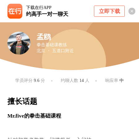
下载在行APP
立即下载
约高手一对一聊天
孟鸥
拳击基础课教练
北京 ・ 五道口附近
学员评分
9.6
分
约聊人数
14
人
响应率
中
擅长话题
Mr.five的拳击基础课程