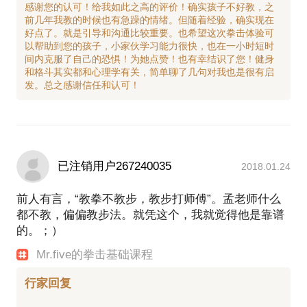
感谢您的认可！给我如此之高的评价！确实孩子不好教，之
前几年我教的时候也有急躁的情绪。但随着经验，确实现在
好点了。就是引导和沟通比较重要。也希望这次拳击体验可
以帮助到您的孩子，小家伙学习能力很快，也在一小时短时
间内克服了自己的恐惧！为她点赞！也有幸结识了您！健身
和格斗其实都和心理学有关，简单聊了几句对我也是很有启
已注销用户267240035
2018.01.24
前人有言，“教拳不教步，教步打师傅”。孟老师什么
都不教，偏偏教步法。就凭这个，我就觉得他是靠谱
的。；）
Mr.five的拳击基础课程
行家回复