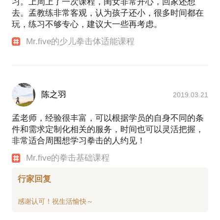
习。上周上了一次课程，闺女非常开心，回家还想
综合格斗
么要做俯卧撑？一次要做几个？我要做几组？那我应
去。孟教练非常客观，认为孩子还小，很多时间都在
该休息间隔多久？这些都是专业化的问题，我们来解
玩，练习不够专心，建议大一些再考虑。
决。如果动作拿不准，一定不要乱做，免得孩子从小
北京拳馆争霸赛第四季 五战全胜 赢得65KG拳击冠军
Mr.five的少儿拳击体适能课程
时候就有一些伤病隐患！
斗阵俱乐部（斗阵调频）
在拳馆的公开课
拳击真的有用么？孩子为什么要练这个？
于泰国清迈Team quest拳馆学习纯正泰拳
陈之羽
2019.03.21
最近爸爸去哪里，拳王邹市明，他的孩子从小就练这
个。不要期望孩子能打的多好打比赛。但至少可以做
孟老师，经验很丰富，可以根据学员的自身不同的条
到，当别人恶意攻击他的时候。他有还击的意识！掌
与Team quest职业拳手Will 的合影
件和需求定制化相关的服务，时间也可以灵活把握，
握正确技术的同时，又增强体能。并且改善内向，羞
拳馆公开课
非常适合周围想学习拳击的人约见！
涩，胆怯等心理。让孩子杜绝被校园暴力！
参加首届PCC进阶徒手训练培训，并顺利通过考试囚
Mr.five的拳击基础课程
徒健身两兄弟，不陌生对么？我的小徒弟 Mr.dan参加
完成世界级功能训练大师，IHP体系创始人JC
孩子被欺负了，家长告诉孩子要还击，但孩子还是不
行家回复
SANTANA先生的”兽营“研讨会与IHP （功能性训练大
能有效还击，为什么？
咖）CHINA负责人RUBEN先生及王云峰老师，并获得
体系内两个认证 功能性训练指导员 ，JC的八边形弹
你知道对于一个内向的孩子，你让他和陌生人说话可
力绳训练