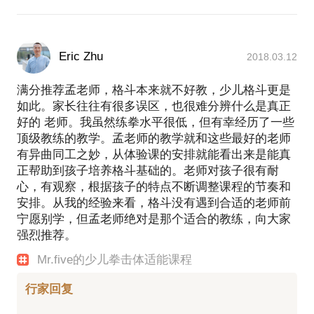
能都困难，你难道指望他去攻击一个欺负他的人么？
清迈Team quest柔术主教布鲁诺先生，柔术柔道双黑
只有针对性实战训练，孩子才知道如何合理保护自
带，现役选手，世界冠军。完成国内UFC第一人张铁
己，并且采取适当还击！
泉先生创办，李景亮，刘连杰老师主教的TOP
Eric Zhu
COACH MMA教练认证
2018.03.12
孩子几岁学习拳击体能比较合适？
满分推荐孟老师，格斗本来就不好教，少儿格斗更是
建议年龄6岁以上，这样孩子有基本认知能力，有适当
如此。家长往往有很多误区，也很难分辨什么是真正
好的 老师。我虽然练拳水平很低，但有幸经历了一些
集中注意力的能力。也能通过短时间的训练，体现明
顶级教练的教学。孟老师的教学就和这些最好的老师
显的训练成果。（也存在各别6岁以下孩子天赋异禀，
有异曲同工之妙，从体验课的安排就能看出来是能真
或很有兴趣的可能）
正帮助到孩子培养格斗基础的。老师对孩子很有耐
心，有观察，根据孩子的特点不断调整课程的节奏和
安排。从我的经验来看，格斗没有遇到合适的老师前
宁愿别学，但孟老师绝对是那个适合的教练，向大家
强烈推荐。
大咖带你玩转拳击！科学训练，释放压力！帮孩子把
Mr.five的少儿拳击体适能课程
行家回复