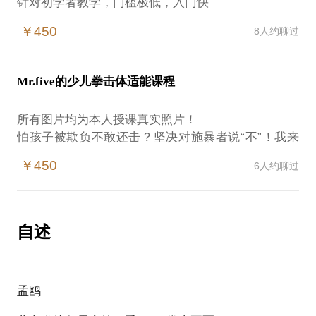
针对初学者教学，门槛极低，入门快
提高心肺功能，降低静态心率
￥450
8人约聊过
燃脂塑性，多久没动了？动起来吧朋友！
手把手教把你领入格斗，不再害怕，不再懦弱！
我拥有多年针对性授课经验，自成体系，广受好评，
Mr.five的少儿拳击体适能课程
欢迎约见！
所有图片均为本人授课真实照片！
怕孩子被欺负不敢还击？坚决对施暴者说“不”！我来
带教你保护自己！
￥450
6人约聊过
缓解疲劳，孩子课外学习压力大，释放缓解压力！把
烦恼都打走！
忘掉那些随便买根黑带就系上的LOW教练吧，从业四
年，证书一沓子，多种体系认证，绝不盲目教学！
自述
精确定位，培养兴趣
丰富经验，风趣不失专业
高级儿童格斗靶师
孟鸥
适合年龄4-12岁
还在等什么？约吧！