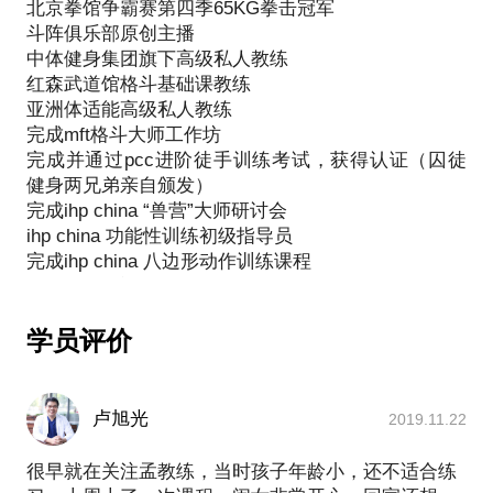
北京拳馆争霸赛第四季65KG拳击冠军
斗阵俱乐部原创主播
关于少儿训练的一些个人原创！个人原创！个人原
中体健身集团旗下高级私人教练
创！见解，及答疑。
红森武道馆格斗基础课教练
亚洲体适能高级私人教练
老说体能训练，体适能到底是什么？
完成mft格斗大师工作坊
完成并通过pcc进阶徒手训练考试，获得认证（囚徒
健身两兄弟亲自颁发）
体适能分为：健康体适能和技能体适能。
完成ihp china “兽营”大师研讨会
健康体适能：与健康有密切关系的体适能，是指心血
ihp china 功能性训练初级指导员
管、肺和肌肉发挥最理想效率的能力。
完成ihp china 八边形动作训练课程
技能体适能：灵敏、平衡、协调、速度、爆发力和反
top coach综合格斗教练认证（ufc中国第一人张铁
应时间等，这些要素是从事各种运动的基础。
泉，李景亮。ckf冠军刘连杰认证并颁发）
“关爱民警，科学训练研讨会”组织者及培训师
学员评价
为什么要练体能训练？不就是跑跑跳跳哄孩子么？
从业四年，授课四千余节
自创研究kid boxing儿童体系课程
首先，一节完整的训练课包括练前热身加拉伸，循循
红森综合武道馆格斗基础课教练
卢旭光
2019.11.22
渐进的加强运动强度。从而达到训练效果最大化。请
擅长初学者教学，错误动作矫正，教学方式风趣幽
默，广受好评。
问现在有几个家长能指导孩子做正确的动作？例如，
很早就在关注孟教练，当时孩子年龄小，还不适合练
于2016.1月～2月在team quest综合格斗馆学习泰拳、
如何做一个俯卧撑。要求和标准到底是什么？我为什