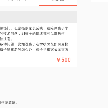
越热门。但是很多家长反映，在陪伴孩子学
的技术问题，到孩子的情绪都可以影响棋
被注意。
各种问题，比如说孩子在学棋阶段如何更快
孩子输棋老哭怎么办，孩子学棋家长应该怎
￥500
任杭州围棋学校主管教练，愿意与你分享一些
具体化。毕竟，一小时的谈话只能解决一个小问
精细的准备，提升见面效率。期待与你的见
州棋院教练。