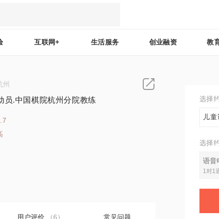
验
互联网+
生活服务
创业融资
教
杭州
选择
动员.中国棋院杭州分院教练
儿童
.7
高
选择
6
语音
1对1
用户评价
（6）
常见问题