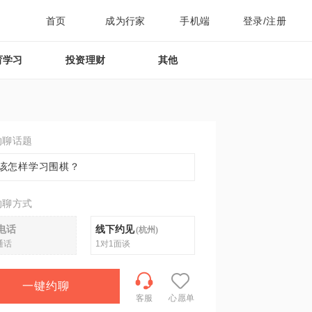
首页
成为行家
手机端
登录/注册
育学习
投资理财
其他
约聊话题
该怎样学习围棋？
约聊方式
电话
线下约见
(
杭州
)
通话
1对1面谈
一键约聊
客服
心愿单