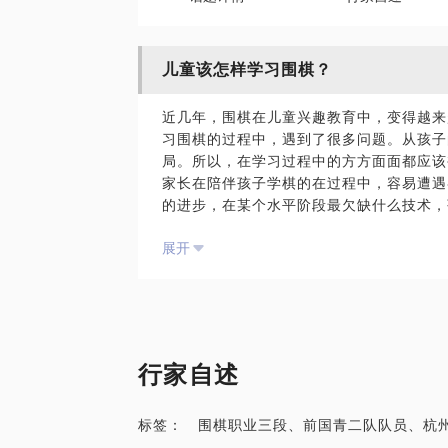
儿童该怎样学习围棋？
近几年，围棋在儿童兴趣教育中，变得越来
习围棋的过程中，遇到了很多问题。从孩子
局。所以，在学习过程中的方方面面都应该
家长在陪伴孩子学棋的在过程中，容易遭遇
的进步，在某个水平阶段最欠缺什么技术，
么陪伴等等问题。
展开
我作为一名学棋接近20年的职业棋手，现
我的教学心得和学棋体会。
PS.在选择与我见面前，请把你的问题更
题。请把你的问题提前发给我，方便我做更
面。
行家自述
标签： 围棋职业三段、前国青二队队员、杭