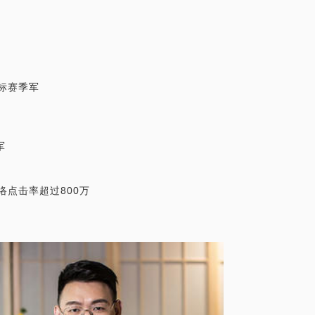
锦标赛季军
。
军
络点击率超过800万