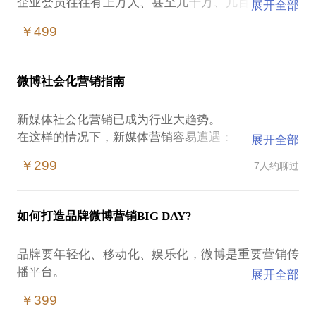
企业会员往往有上万人、甚至几十万、几百万人，建
展开全部
很多个微信群管理起来很不方便，恰好我们拥有国内
￥499
领先的社群技术，可以打造十万人以上的超级移动社
群，在群里不仅可以分享信息，甚至可以实时共享ppt
及视频直播，开展会议、培训、协同办公，让人与人
微博社会化营销指南
的协同更进一步。支持全球用户注册使用。支持触摸
大屏与手机同步。支持物联网设备-NB-IOT的数据与
新媒体社会化营销已成为行业大趋势。
手机互联。自主研发了三大底层通信协议，获得了三
在这样的情况下，新媒体营销容易遭遇：
展开全部
项国家发明专利，比国外技术传输速度快十倍、节电
如何策划品牌社会化营销活动？
十倍、带宽降一半，高铁上仍然流畅自如。获得2018
￥299
7人约聊过
如何评估效果及促进销售转化？
年全国区块链技术创新大赛二等奖，2019年贵阳数博
我在1999年-2004年在新浪网广告部负责金融行业客
会工业互联网app大赛三等奖。我们将为品牌开发建
户；曾荣获年度新浪最佳新人奖，成功策划招商银行
设新一代面向5G的会员超级社群，搭建社群经济的重
如何打造品牌微博营销BIG DAY?
大型网络路演、中信银行世界杯大型网络营销策划活
动，后来一直从事网络营销和微博社会化营销，在该
品牌要年轻化、移动化、娱乐化，微博是重要营销传
领域有长期的经验积累，服务过众多知名客户。
播平台。
展开全部
我愿意与你分享的内容包括：
在这样的情况下，品牌总监或市场总监容易遭遇：
微博营销常用技巧及工具；
￥399
不知如何策划品牌在微博营销大方案
微博营销成功案例解析；