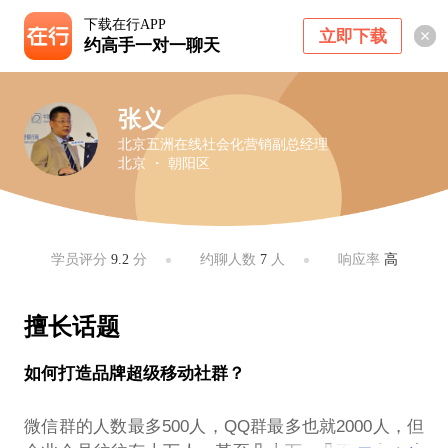
下载在行APP
立即下载
约高手一对一聊天
张义
北京五洲在线社会化营销副总经理
北京 ・ 朝阳区
学员评分
9.2
分
约聊人数
7
人
响应率
高
擅长话题
如何打造品牌超级移动社群？
微信群的人数最多500人，QQ群最多也就2000人，但